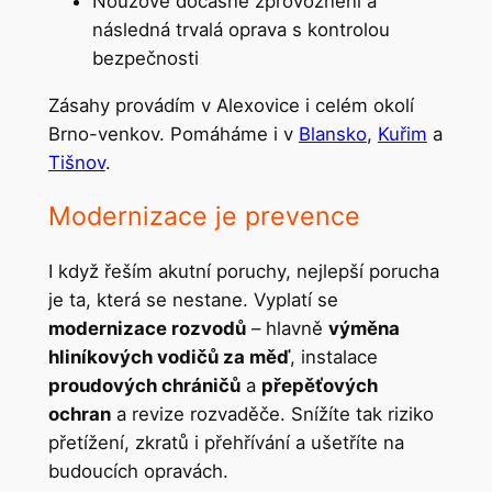
Nouzové dočasné zprovoznění a
následná trvalá oprava s kontrolou
bezpečnosti
Zásahy provádím v Alexovice i celém okolí
Brno-venkov. Pomáháme i v
Blansko
,
Kuřim
a
Tišnov
.
Modernizace je prevence
I když řeším akutní poruchy, nejlepší porucha
je ta, která se nestane. Vyplatí se
modernizace rozvodů
– hlavně
výměna
hliníkových vodičů za měď
, instalace
proudových chráničů
a
přepěťových
ochran
a revize rozvaděče. Snížíte tak riziko
přetížení, zkratů i přehřívání a ušetříte na
budoucích opravách.