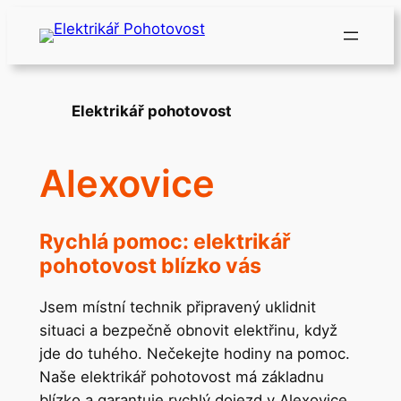
Přeskočit
na
obsah
Elektrikář pohotovost
Alexovice
Rychlá pomoc: elektrikář
pohotovost blízko vás
Jsem místní technik připravený uklidnit
situaci a bezpečně obnovit elektřinu, když
jde do tuhého. Nečekejte hodiny na pomoc.
Naše elektrikář pohotovost má základnu
blízko a garantuje rychlý dojezd v Alexovice.