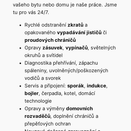
vašeho bytu nebo domu je naše práce. Jsme
tu pro vás 24/7.
Rychlé odstranění
zkratů
a
opakovaného
vypadávání jističů
či
proudových chráničů
Opravy
zásuvek
,
vypínačů
, světelných
okruhů a svítidel
Diagnostika přehřívání, zápachu
spáleniny, uvolněných/poškozených
vodičů a svorek
Servis a připojení:
sporák
,
indukce
,
bojler
, čerpadla, kotel, domácí
technologie
Opravy a výměny
domovních
rozvaděčů
, doplnění chráničů a
přepěťových ochran