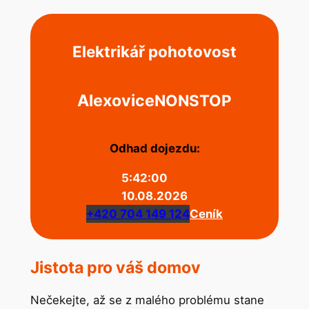
Elektrikář pohotovost
Alexovice
NONSTOP
Odhad dojezdu:
5:42:00
10.08.2026
+420 704 149 124
Ceník
Jistota pro váš domov
Nečekejte, až se z malého problému stane