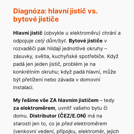
Diagnóza: hlavní jistič vs.
bytové jističe
Hlavní jistič
(obvykle u elektroměru) chrání a
odpojuje
celý dům/byt
.
Bytové jističe
v
rozvaděči pak hlídají jednotlivé okruhy –
zásuvky, světla, kuchyňské spotřebiče. Když
padá jen jeden jistič, problém je na
konkrétním okruhu; když padá hlavní, může
být přetížení nebo závada v domovní
instalaci.
My řešíme vše ZA hlavním jističem
– tedy
za elektroměrem
, uvnitř vašeho bytu či
domu.
Distributor (ČEZ/E.ON)
má na
starosti jen to, co je
před elektroměrem
(venkovní vedení, přípojku, elektroměr, jejich