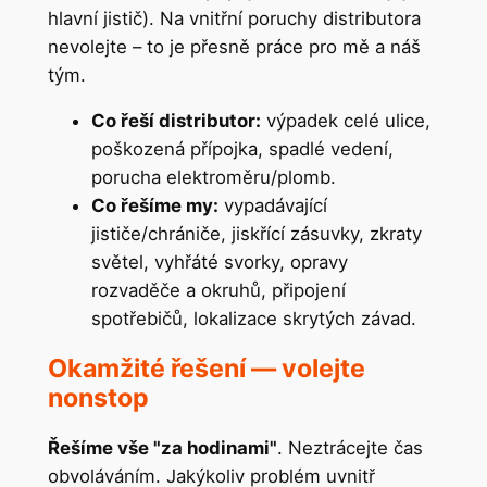
hlavní jistič). Na vnitřní poruchy distributora
nevolejte – to je přesně práce pro mě a náš
tým.
Co řeší distributor:
výpadek celé ulice,
poškozená přípojka, spadlé vedení,
porucha elektroměru/plomb.
Co řešíme my:
vypadávající
jističe/chrániče, jiskřící zásuvky, zkraty
světel, vyhřáté svorky, opravy
rozvaděče a okruhů, připojení
spotřebičů, lokalizace skrytých závad.
Okamžité řešení — volejte
nonstop
Řešíme vše "za hodinami"
. Neztrácejte čas
obvoláváním. Jakýkoliv problém uvnitř