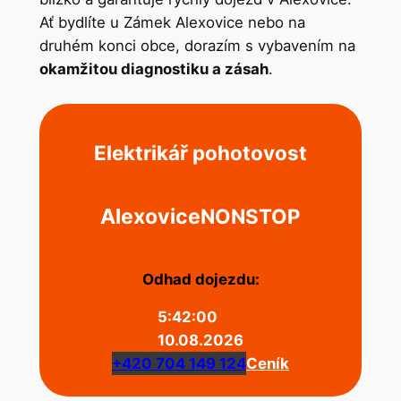
Ať bydlíte u Zámek Alexovice nebo na
druhém konci obce, dorazím s vybavením na
okamžitou diagnostiku a zásah
.
Elektrikář pohotovost
Alexovice
NONSTOP
Odhad dojezdu:
5:42:00
10.08.2026
+420 704 149 124
Ceník