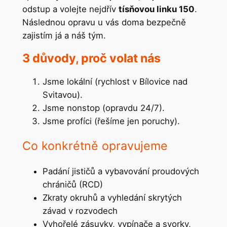
odstup a volejte nejdřív
tísňovou linku 150
.
Následnou opravu u vás doma bezpečně
zajistím já a náš tým.
3 důvody, proč volat nás
Jsme lokální (rychlost v Bílovice nad
Svitavou).
Jsme nonstop (opravdu 24/7).
Jsme profíci (řešíme jen poruchy).
Co konkrétně opravujeme
Padání jističů a vybavování proudových
chráničů (RCD)
Zkraty okruhů a vyhledání skrytých
závad v rozvodech
Vyhořelé zásuvky, vypínače a svorky,