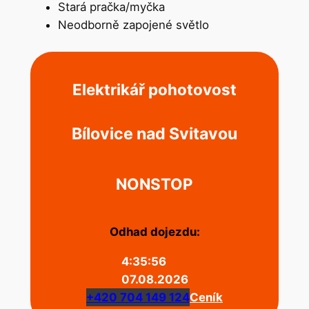
Stará pračka/myčka
Neodborně zapojené světlo
Elektrikář pohotovost
Bílovice nad Svitavou
NONSTOP
Odhad dojezdu:
4:35:56
07.08.2026
+420 704 149 124
Ceník