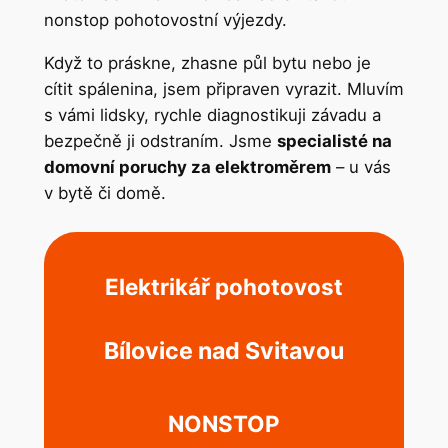
nonstop pohotovostní výjezdy.
Když to práskne, zhasne půl bytu nebo je
cítit spálenina, jsem připraven vyrazit. Mluvím
s vámi lidsky, rychle diagnostikuji závadu a
bezpečně ji odstraním. Jsme
specialisté na
domovní poruchy za elektroměrem
– u vás
v bytě či domě.
Elektrikář pohotovost
Bílovice nad Svitavou
NONSTOP