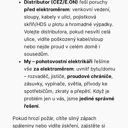
Distributor (ČEZ/E.ON)
řeší poruchy
před elektroměrem
: venkovní vedení,
sloupy, kabely v ulici, pojistková
skříň/HDS u plotu a hromadné výpadky.
Volejte distributora, pokud nesvítí celá
ulice, vidíte poškozený kabel/sloup
nebo nejde proud v celém domě i
sousedům.
My – pohotovostní elektrikáři
řešíme
vše
za elektroměrem
: uvnitř bytu/domu
– rozvaděč, jističe,
proudové chrániče
,
zásuvky, vypínače, světla, přívody ke
spotřebičům, zkraty a přepětí. Když je
problém jen u vás, jsme
jediné správné
řešení
.
Pokud hrozí požár, cítíte silný zápach
spáleniny nebo vidíte jiskření, zajistěte si