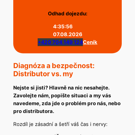
Odhad dojezdu:
4:35:56
07.08.2026
+420 704 149 124
Ceník
Diagnóza a bezpečnost:
Distributor vs. my
Nejste si jisti? Hlavně na nic nesahejte.
Zavolejte nám, popište situaci a my vás
navedeme, zda jde o problém pro nás, nebo
pro distributora.
Rozdíl je zásadní a šetří váš čas i nervy: