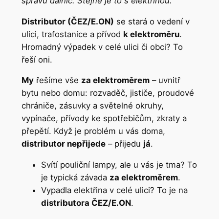
správu dálnic. Stejné je to s elektřinou.
Distributor (ČEZ/E.ON)
se stará o vedení v
ulici, trafostanice a přívod
k elektroměru
.
Hromadný výpadek v celé ulici či obci? To
řeší oni.
My
řešíme vše
za elektroměrem
– uvnitř
bytu nebo domu: rozvaděč, jističe, proudové
chrániče, zásuvky a světelné okruhy,
vypínače, přívody ke spotřebičům, zkraty a
přepětí. Když je problém u vás doma,
distributor nepřijede
– přijedu
já
.
Svítí pouliční lampy, ale u vás je tma? To
je typická závada
za elektroměrem
.
Vypadla elektřina v celé ulici? To je na
distributora ČEZ/E.ON
.