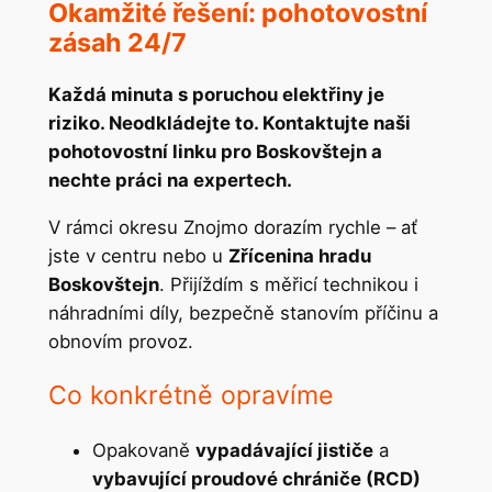
Okamžité řešení: pohotovostní
zásah 24/7
Každá minuta s poruchou elektřiny je
riziko. Neodkládejte to. Kontaktujte naši
pohotovostní linku pro Boskovštejn a
nechte práci na expertech.
V rámci okresu Znojmo dorazím rychle – ať
jste v centru nebo u
Zřícenina hradu
Boskovštejn
. Přijíždím s měřicí technikou i
náhradními díly, bezpečně stanovím příčinu a
obnovím provoz.
Co konkrétně opravíme
Opakovaně
vypadávající jističe
a
vybavující proudové chrániče (RCD)