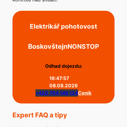
Elektrikář pohotovost
Boskovštejn
NONSTOP
Odhad dojezdu:
16:47:57
08.08.2026
+420 704 149 124
Ceník
Expert FAQ a tipy