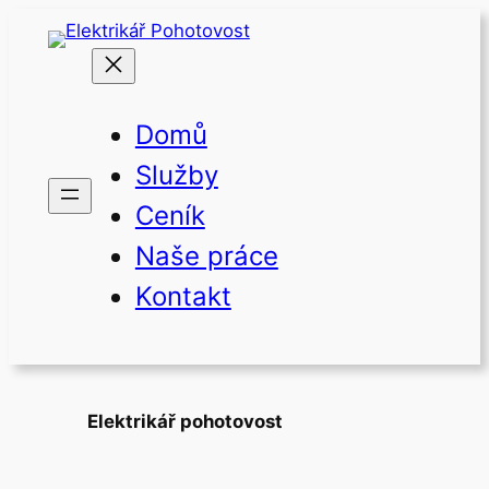
Přeskočit
na
obsah
Domů
Služby
Ceník
Naše práce
Kontakt
Elektrikář pohotovost