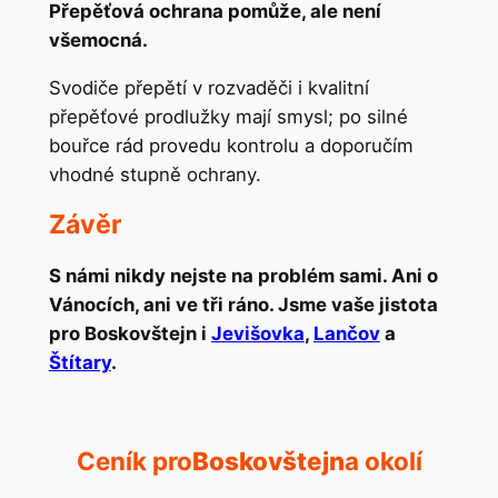
Přepěťová ochrana pomůže, ale není
všemocná.
Svodiče přepětí v rozvaděči i kvalitní
přepěťové prodlužky mají smysl; po silné
bouřce rád provedu kontrolu a doporučím
vhodné stupně ochrany.
Závěr
S námi nikdy nejste na problém sami. Ani o
Vánocích, ani ve tři ráno. Jsme vaše jistota
pro Boskovštejn i
Jevišovka
,
Lančov
a
Štítary
.
Ceník pro
Boskovštejn
a okolí