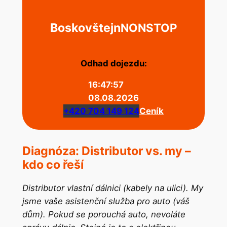
Boskovštejn
NONSTOP
Odhad dojezdu:
16:47:57
08.08.2026
+420 704 149 124
Ceník
Diagnóza: Distributor vs. my –
kdo co řeší
Distributor vlastní dálnici (kabely na ulici). My
jsme vaše asistenční služba pro auto (váš
dům). Pokud se porouchá auto, nevoláte