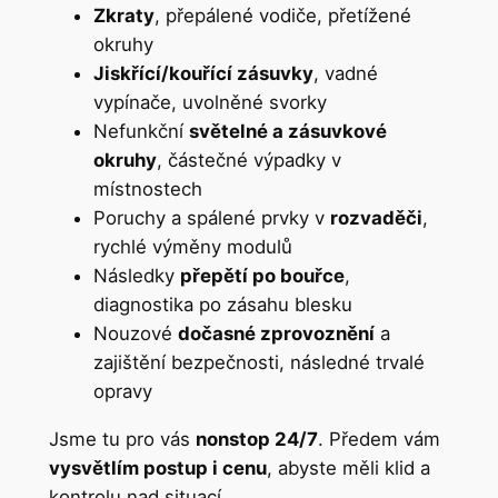
Zkraty
, přepálené vodiče, přetížené
okruhy
Jiskřící/kouřící zásuvky
, vadné
vypínače, uvolněné svorky
Nefunkční
světelné a zásuvkové
okruhy
, částečné výpadky v
místnostech
Poruchy a spálené prvky v
rozvaděči
,
rychlé výměny modulů
Následky
přepětí po bouřce
,
diagnostika po zásahu blesku
Nouzové
dočasné zprovoznění
a
zajištění bezpečnosti, následné trvalé
opravy
Jsme tu pro vás
nonstop 24/7
. Předem vám
vysvětlím postup i cenu
, abyste měli klid a
kontrolu nad situací.