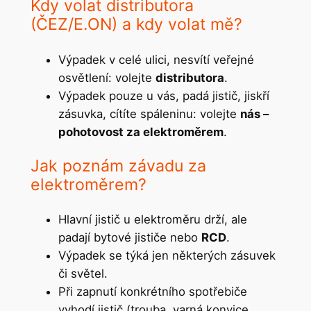
Kdy volat distributora
(ČEZ/E.ON) a kdy volat mě?
Výpadek v celé ulici, nesvítí veřejné
osvětlení: volejte
distributora
.
Výpadek pouze u vás, padá jistič, jiskří
zásuvka, cítíte spáleninu: volejte
nás –
pohotovost za elektroměrem
.
Jak poznám závadu za
elektroměrem?
Hlavní jistič u elektroměru drží, ale
padají bytové jističe nebo
RCD
.
Výpadek se týká jen některých zásuvek
či světel.
Při zapnutí konkrétního spotřebiče
vyhodí jistič (trouba, varná konvice,