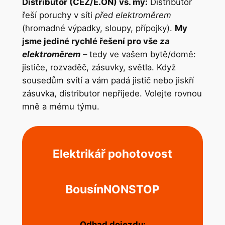
Distributor (ČEZ/E.ON) vs. my:
Distributor
řeší poruchy v síti
před elektroměrem
(hromadné výpadky, sloupy, přípojky).
My
jsme jediné rychlé řešení pro vše
za
elektroměrem
– tedy ve vašem bytě/domě:
jističe, rozvaděč, zásuvky, světla. Když
sousedům svítí a vám padá jistič nebo jiskří
zásuvka, distributor nepřijede. Volejte rovnou
mně a mému týmu.
Elektrikář pohotovost
Bousín
NONSTOP
Odhad dojezdu: