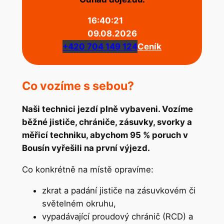
16:40:21
09.08.2026
+420 704 149 124
Ceník
Co vozíme s sebou?
Naši technici jezdí plně vybaveni. Vozíme
běžné jističe, chrániče, zásuvky, svorky a
měřicí techniku, abychom 95 % poruch v
Bousín vyřešili na první výjezd.
Co konkrétně na místě opravíme:
zkrat a padání jističe na zásuvkovém či
světelném okruhu,
vypadávající proudový chránič (RCD) a