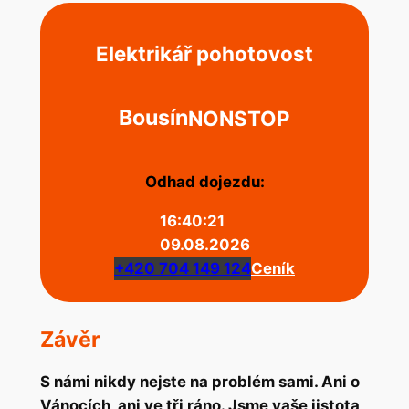
Elektrikář pohotovost
Bousín
NONSTOP
Odhad dojezdu:
16:40:21
09.08.2026
+420 704 149 124
Ceník
Závěr
S námi nikdy nejste na problém sami. Ani o
Vánocích, ani ve tři ráno. Jsme vaše jistota