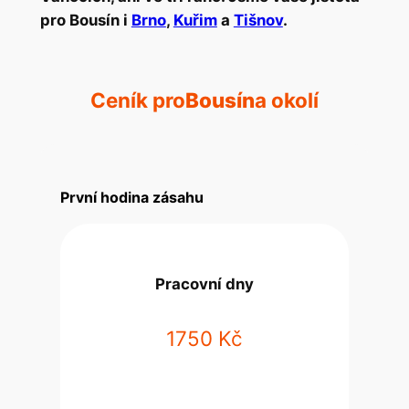
pro Bousín i
Brno
,
Kuřim
a
Tišnov
.
Ceník pro
Bousín
a okolí
První hodina zásahu
Pracovní dny
1750 Kč