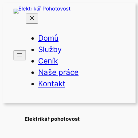
Přeskočit
na
obsah
Domů
Služby
Ceník
Naše práce
Kontakt
Elektrikář pohotovost