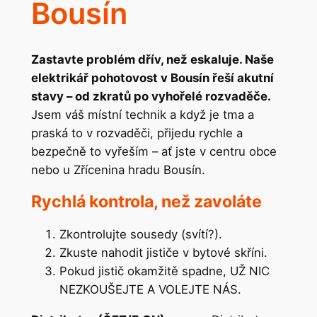
Bousín
Zastavte problém dřív, než eskaluje. Naše
elektrikář pohotovost v Bousín řeší akutní
stavy – od zkratů po vyhořelé rozvaděče.
Jsem váš místní technik a když je tma a
praská to v rozvaděči, přijedu rychle a
bezpečně to vyřeším – ať jste v centru obce
nebo u Zřícenina hradu Bousín.
Rychlá kontrola, než zavoláte
Zkontrolujte sousedy (svítí?).
Zkuste nahodit jističe v bytové skříni.
Pokud jistič okamžitě spadne, UŽ NIC
NEZKOUŠEJTE A VOLEJTE NÁS.