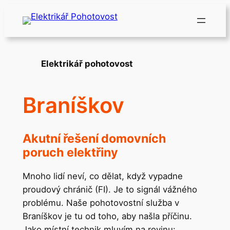
Přeskočit
na
obsah
Elektrikář pohotovost
Braníškov
Akutní řešení domovních
poruch elektřiny
Mnoho lidí neví, co dělat, když vypadne
proudový chránič (FI). Je to signál vážného
problému. Naše pohotovostní služba v
Braníškov je tu od toho, aby našla příčinu.
Jako místní technik mluvím na rovinu: