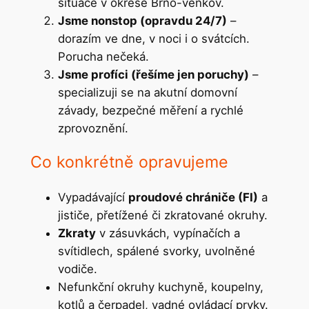
situace v okrese Brno-venkov.
Jsme nonstop (opravdu 24/7)
–
dorazím ve dne, v noci i o svátcích.
Porucha nečeká.
Jsme profíci (řešíme jen poruchy)
–
specializuji se na akutní domovní
závady, bezpečné měření a rychlé
zprovoznění.
Co konkrétně opravujeme
Vypadávající
proudové chrániče (FI)
a
jističe, přetížené či zkratované okruhy.
Zkraty
v zásuvkách, vypínačích a
svítidlech, spálené svorky, uvolněné
vodiče.
Nefunkční okruhy kuchyně, koupelny,
kotlů a čerpadel, vadné ovládací prvky.