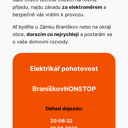
přijedu, najdu závadu
za elektroměrem
a
bezpečně vás vrátím k provozu.
Ať bydlíte u Zámku Braníškov nebo na okraji
obce,
dorazím co nejrychleji
a postarám se
o vaše domovní rozvody.
Elektrikář pohotovost
Braníškov
NONSTOP
Odhad dojezdu:
20:06:32