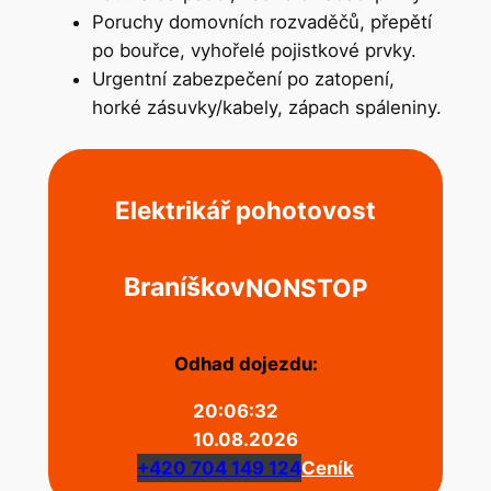
Poruchy domovních rozvaděčů, přepětí
po bouřce, vyhořelé pojistkové prvky.
Urgentní zabezpečení po zatopení,
horké zásuvky/kabely, zápach spáleniny.
Elektrikář pohotovost
Braníškov
NONSTOP
Odhad dojezdu:
20:06:32
10.08.2026
+420 704 149 124
Ceník