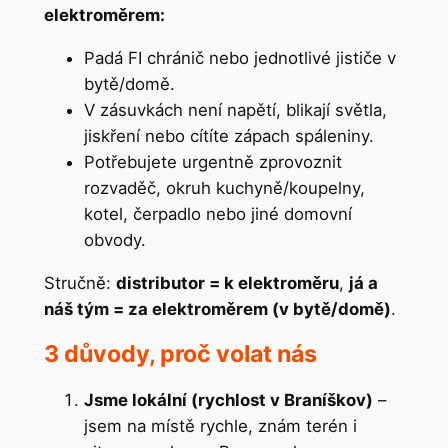
elektroměrem:
Padá FI chránič nebo jednotlivé jističe v
bytě/domě.
V zásuvkách není napětí, blikají světla,
jiskření nebo cítíte zápach spáleniny.
Potřebujete urgentně zprovoznit
rozvaděč, okruh kuchyně/koupelny,
kotel, čerpadlo nebo jiné domovní
obvody.
Stručně:
distributor = k elektroměru
,
já a
náš tým = za elektroměrem (v bytě/domě)
.
3 důvody, proč volat nás
Jsme lokální (rychlost v Braníškov)
–
jsem na místě rychle, znám terén i