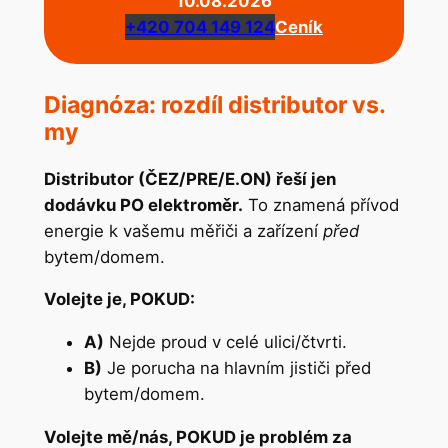
10.08.2026
+420 704 149 124
Ceník
Diagnóza: rozdíl distributor vs.
my
Distributor (ČEZ/PRE/E.ON) řeší jen
dodávku PO elektroměr.
To znamená přívod
energie k vašemu měřiči a zařízení
před
bytem/domem.
Volejte je, POKUD:
A)
Nejde proud v celé ulici/čtvrti.
B)
Je porucha na hlavním jističi před
bytem/domem.
Volejte mě/nás, POKUD je problém za