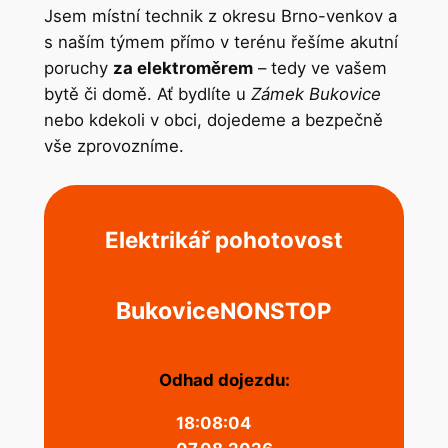
Jsem místní technik z okresu Brno-venkov a
s naším týmem přímo v terénu řešíme akutní
poruchy
za elektroměrem
– tedy ve vašem
bytě či domě. Ať bydlíte u
Zámek Bukovice
nebo kdekoli v obci, dojedeme a bezpečně
vše zprovozníme.
Elektrikář pohotovost
Bukovice
NONSTOP
Odhad dojezdu:
18:08:04