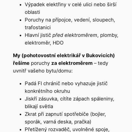
Výpadek elektřiny v celé ulici nebo širší
oblasti
Poruchy na přípojce, vedení, sloupech,
trafostanici
Hlavní jistič
před elektroměrem
, plomby,
elektroměr, HDO
My (pohotovostní elektrikář v Bukovicích)
řešíme
poruchy
za elektroměrem
– tedy
uvnitř vašeho bytu/domu:
Padá FI chránič nebo vyhazuje jistič
konkrétního okruhu
Jiskří zásuvka, cítíte zápach spáleniny,
blikají světla
Zkrat při zapnutí spotřebiče (bojler,
sporák, varná deska, pračka)
Přetížený rozvaděč, uvolněné spoje,