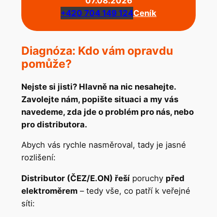
07.08.2026
+420 704 149 124
Ceník
Diagnóza: Kdo vám opravdu
pomůže?
Nejste si jisti? Hlavně na nic nesahejte.
Zavolejte nám, popište situaci a my vás
navedeme, zda jde o problém pro nás, nebo
pro distributora.
Abych vás rychle nasměroval, tady je jasné
rozlišení:
Distributor (ČEZ/E.ON) řeší
poruchy
před
elektroměrem
– tedy vše, co patří k veřejné
síti: