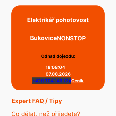
Elektrikář pohotovost
Bukovice
NONSTOP
Odhad dojezdu:
18:08:04
07.08.2026
+420 704 149 124
Ceník
Expert FAQ / Tipy
Co dělat, než přijedete?