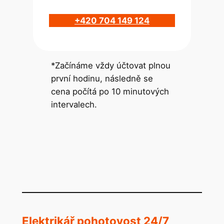
+420 704 149 124
*Začínáme vždy účtovat plnou
první hodinu, následně se
cena počítá po 10 minutových
intervalech.
Elektrikář pohotovost 24/7