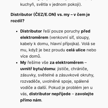
kuchyň, světla v jednom pokoji).
Distributor (ČEZ/E.ON) vs. my – v čem je
rozdíl?
Distributor
řeší pouze poruchy
před
elektroměrem
(venkovní síť, sloupy,
kabely k domu, hlavní přípojka). Volá se
mu, když je bez proudu
celá ulice
nebo
více domů.
My
řešíme vše
za elektroměrem
–
uvnitř bytu/domu
: jističe, chrániče,
zásuvky, světelné a zásuvkové okruhy,
rozvaděče, uvolněné spoje, spálené
vodiče a další. Pokud je problém jen u
vás,
distributor nepřijede
–
zavolejte
přímo nám
.