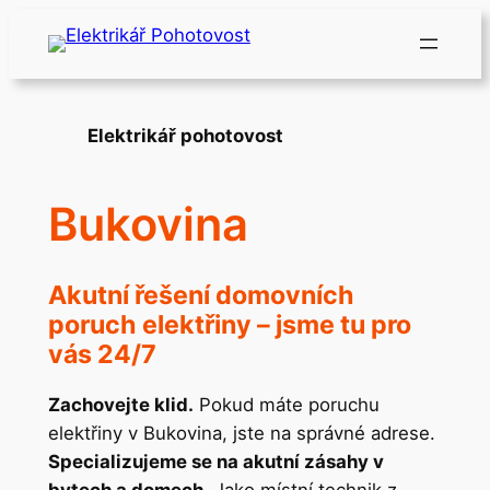
Přeskočit
na
obsah
Elektrikář pohotovost
Bukovina
Akutní řešení domovních
poruch elektřiny – jsme tu pro
vás 24/7
Zachovejte klid.
Pokud máte poruchu
elektřiny v Bukovina, jste na správné adrese.
Specializujeme se na akutní zásahy v