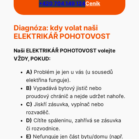
+420 704 149 124
Ceník
Diagnóza: kdy volat naši
ELEKTRIKÁŘ POHOTOVOST
Naši ELEKTRIKÁŘ POHOTOVOST volejte
VŽDY, POKUD:
A)
Problém je jen u vás (u sousedů
elektřina funguje).
B)
Vypadává bytový jistič nebo
proudový chránič a nejde udržet nahoře.
C)
Jiskří zásuvka, vypínač nebo
rozvaděč.
D)
Cítíte spáleninu, zahřívá se zásuvka
či rozvodnice.
E)
Nefunguje jen část bytu/domu (např.