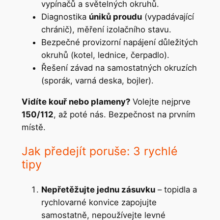
vypínačů a světelných okruhů.
Diagnostika
úniků proudu
(vypadávající
chránič), měření izolačního stavu.
Bezpečné provizorní napájení důležitých
okruhů (kotel, lednice, čerpadlo).
Řešení závad na samostatných okruzích
(sporák, varná deska, bojler).
Vidíte kouř nebo plameny?
Volejte nejprve
150/112
, až poté nás. Bezpečnost na prvním
místě.
Jak předejít poruše: 3 rychlé
tipy
Nepřetěžujte jednu zásuvku
– topidla a
rychlovarné konvice zapojujte
samostatně, nepoužívejte levné