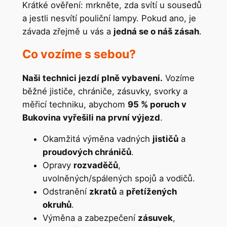
Krátké ověření: mrkněte, zda svítí u sousedů
a jestli nesvítí pouliční lampy. Pokud ano, je
závada zřejmě u vás a
jedná se o náš zásah
.
Co vozíme s sebou?
Naši technici jezdí plně vybaveni.
Vozíme
běžné jističe, chrániče, zásuvky, svorky a
měřicí techniku, abychom
95 % poruch v
Bukovina vyřešili na první výjezd
.
Okamžitá výměna vadných
jističů
a
proudových chráničů
.
Opravy
rozvaděčů
,
uvolněných/spálených spojů a vodičů.
Odstranění
zkratů
a
přetížených
okruhů
.
Výměna a zabezpečení
zásuvek
,