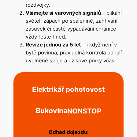
rozdvojky.
Všímejte si varovných signálů
– blikání
světel, zápach po spálenině, zahřívání
zásuvek či časté vypadávání chrániče
vždy řešte hned.
Revize jednou za 5 let
– i když není v
bytě povinná, pravidelná kontrola odhalí
uvolněné spoje a rizikové prvky včas.
Elektrikář pohotovost
Bukovina
NONSTOP
Odhad dojezdu: