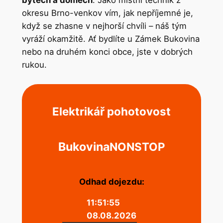
bytech a domech
. Jako místní technik z
okresu Brno-venkov vím, jak nepříjemné je,
když se zhasne v nejhorší chvíli – náš tým
vyráží okamžitě. Ať bydlíte u Zámek Bukovina
nebo na druhém konci obce, jste v dobrých
rukou.
Elektrikář pohotovost
Bukovina
NONSTOP
Odhad dojezdu:
11:51:55
08.08.2026