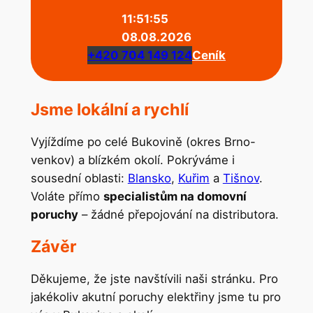
11:51:55
08.08.2026
+420 704 149 124
Ceník
Jsme lokální a rychlí
Vyjíždíme po celé Bukovině (okres Brno-
venkov) a blízkém okolí. Pokrýváme i
sousední oblasti:
Blansko
,
Kuřim
a
Tišnov
.
Voláte přímo
specialistům na domovní
poruchy
– žádné přepojování na distributora.
Závěr
Děkujeme, že jste navštívili naši stránku. Pro
jakékoliv akutní poruchy elektřiny jsme tu pro