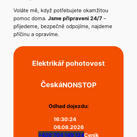
Voláte mě, když potřebujete okamžitou
pomoc doma.
Jsme připraveni 24/7
–
přijedeme, bezpečně odpojíme, najdeme
příčinu a opravíme.
Elektrikář pohotovost
Česká
NONSTOP
Odhad dojezdu:
16:30:24
06.08.2026
+420 704 149 124
Ceník