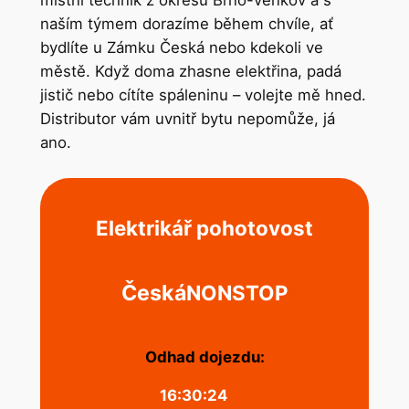
místní technik z okresu Brno-venkov a s
naším týmem dorazíme během chvíle, ať
bydlíte u Zámku Česká nebo kdekoli ve
městě. Když doma zhasne elektřina, padá
jistič nebo cítíte spáleninu – volejte mě hned.
Distributor vám uvnitř bytu nepomůže, já
ano.
Elektrikář pohotovost
Česká
NONSTOP
Odhad dojezdu:
16:30:24