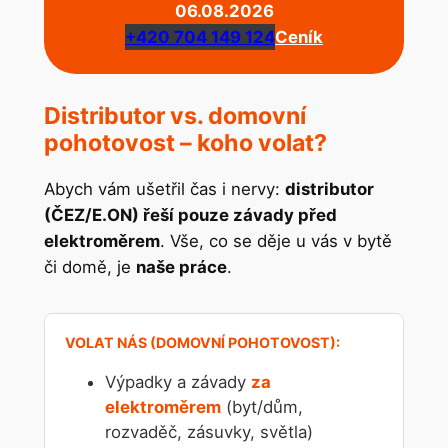
06.08.2026
+420 704 149 124
Ceník
Distributor vs. domovní
pohotovost – koho volat?
Abych vám ušetřil čas i nervy:
distributor
(ČEZ/E.ON) řeší pouze závady před
elektroměrem
. Vše, co se děje u vás v bytě
či domě, je
naše práce
.
Výpadky a závady
za
elektroměrem
(byt/dům,
rozvaděč, zásuvky, světla)