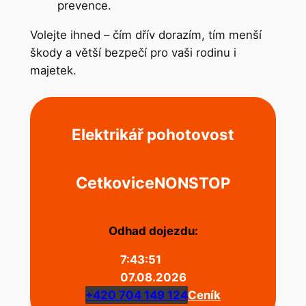
prevence.
Volejte ihned – čím dřív dorazím, tím menší
škody a větší bezpečí pro vaši rodinu i
majetek.
Elektrikář pohotovost
Cetkovice
NONSTOP
Odhad dojezdu:
7:43:51
07.08.2026
+420 704 149 124
Ceník