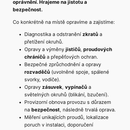
oprávnění. Hrajeme na jistotu a
bezpečnost.
Co konkrétně na místě opravíme a zajistíme:
Diagnostika a odstranění
zkratů
a
přetížení okruhů.
Opravy a výměny
jističů
,
proudových
chráničů
a přepěťových ochran.
Bezpečné zprůchodnění a opravy
rozvaděčů
(uvolněné spoje, spálené
svorky, vodiče).
Opravy
zásuvek
,
vypínačů
a
světelných okruhů (blikání, bzučení).
Provizorní obnova provozu s důrazem
na
bezpečnost
, následně trvalá oprava.
Měření unikajících proudů, lokalizace
poruch v instalaci, doporučení