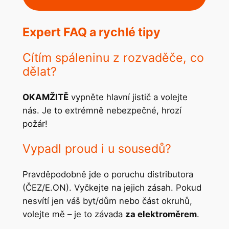
Expert FAQ a rychlé tipy
Cítím spáleninu z rozvaděče, co
dělat?
OKAMŽITĚ
vypněte hlavní jistič a volejte
nás. Je to extrémně nebezpečné, hrozí
požár!
Vypadl proud i u sousedů?
Pravděpodobně jde o poruchu distributora
(ČEZ/E.ON). Vyčkejte na jejich zásah. Pokud
nesvítí jen váš byt/dům nebo část okruhů,
volejte mě – je to závada
za elektroměrem
.