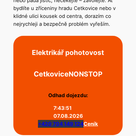
nebo padá jistič, nečekejte – zavolejte. Ať
bydlíte u zříceniny hradu Cetkovice nebo v
klidné ulici kousek od centra, dorazím co
nejrychleji a bezpečně problém vyřeším.
Elektrikář pohotovost
Cetkovice
NONSTOP
Odhad dojezdu:
7:43:51
07.08.2026
+420 704 149 124
Ceník