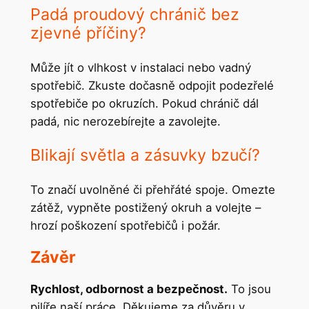
Padá proudový chránič bez
zjevné příčiny?
Může jít o vlhkost v instalaci nebo vadný
spotřebič. Zkuste dočasně odpojit podezřelé
spotřebiče po okruzích. Pokud chránič dál
padá, nic nerozebírejte a zavolejte.
Blikají světla a zásuvky bzučí?
To značí uvolněné či přehřáté spoje. Omezte
zátěž, vypněte postižený okruh a volejte –
hrozí poškození spotřebičů i požár.
Závěr
Rychlost, odbornost a bezpečnost.
To jsou
pilíře naší práce. Děkujeme za důvěru v