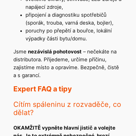
napájecí zdroje,
připojení a diagnostiku spotřebičů
(sporák, trouba, varná deska, bojler),
poruchy po přepětí a bouřce, lokální
výpadky části bytu/domu.
Jsme
nezávislá pohotovost
– nečekáte na
distributora. Přijedeme, určíme příčinu,
zajistíme místo a opravíme. Bezpečně, čistě
a s garancí.
Expert FAQ a tipy
Cítím spáleninu z rozvaděče, co
dělat?
OKAMŽITĚ vypněte hlavní jistič a volejte
nás. Je to extrémně nebezpečné, hrozí