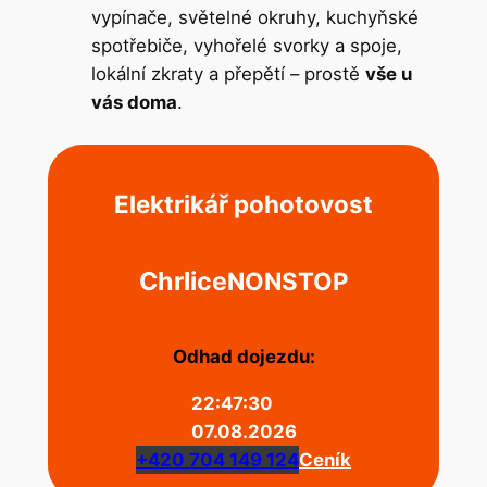
vypínače, světelné okruhy, kuchyňské
spotřebiče, vyhořelé svorky a spoje,
lokální zkraty a přepětí – prostě
vše u
vás doma
.
Elektrikář pohotovost
Chrlice
NONSTOP
Odhad dojezdu:
22:47:30
07.08.2026
+420 704 149 124
Ceník