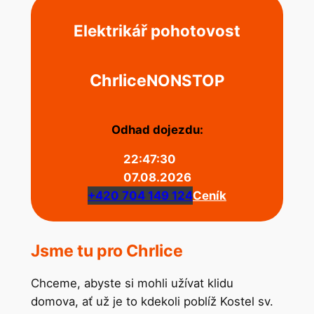
Elektrikář pohotovost
Chrlice
NONSTOP
Odhad dojezdu:
22:47:30
07.08.2026
+420 704 149 124
Ceník
Jsme tu pro Chrlice
Chceme, abyste si mohli užívat klidu
domova, ať už je to kdekoli poblíž Kostel sv.