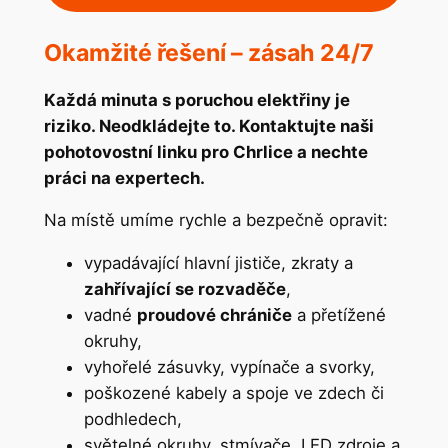
Okamžité řešení – zásah 24/7
Každá minuta s poruchou elektřiny je
riziko. Neodkládejte to. Kontaktujte naši
pohotovostní linku pro Chrlice a nechte
práci na expertech.
Na místě umíme rychle a bezpečně opravit:
vypadávající hlavní jističe, zkraty a
zahřívající se rozvaděče
,
vadné
proudové chrániče
a přetížené
okruhy,
vyhořelé zásuvky, vypínače a svorky,
poškozené kabely a spoje ve zdech či
podhledech,
světelné okruhy, stmívače, LED zdroje a