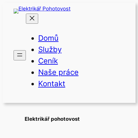
Přeskočit
na
obsah
Domů
Služby
Ceník
Naše práce
Kontakt
Elektrikář pohotovost