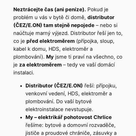
Neztrácejte čas (ani peníze).
Pokud je
problém u vás v bytě či domě,
distributor
(ČEZ/E.ON) tam stejně nepojede
– nebo si
naúčtuje marný výjezd. Distributor řeší jen to,
co je
před elektroměrem
(přípojka, sloup,
kabel k domu, HDS, elektroměr a
plombování).
My
jsme ti praví na všechno, co
je
za elektroměrem
– tedy ve vaší domácí
instalaci.
Distributor (ČEZ/E.ON)
řeší: přípojku,
venkovní vedení, HDS, elektroměr a
plombování. Do vaší bytové
elektroinstalace nevstupuje.
My – elektrikář pohotovost Chrlice
řešíme: bytové a domovní rozvaděče,
jističe a proudové chrániče, zásuvky a