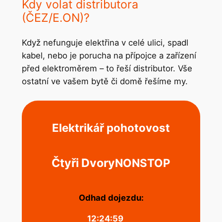
Kdy volat distributora
(ČEZ/E.ON)?
Když nefunguje elektřina v celé ulici, spadl
kabel, nebo je porucha na přípojce a zařízení
před elektroměrem – to řeší distributor. Vše
ostatní ve vašem bytě či domě řešíme my.
Elektrikář pohotovost
Čtyři Dvory
NONSTOP
Odhad dojezdu:
12:24:59