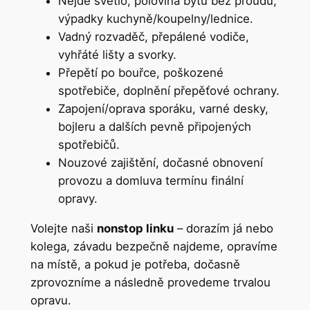
Nejde světlo, polovina bytu bez proudu,
výpadky kuchyně/koupelny/lednice.
Vadný rozvaděč, přepálené vodiče,
vyhřáté lišty a svorky.
Přepětí po bouřce, poškozené
spotřebiče, doplnění přepěťové ochrany.
Zapojení/oprava sporáku, varné desky,
bojleru a dalších pevně připojených
spotřebičů.
Nouzové zajištění, dočasné obnovení
provozu a domluva termínu finální
opravy.
Volejte naši
nonstop linku
– dorazím já nebo
kolega, závadu bezpečně najdeme, opravíme
na místě, a pokud je potřeba, dočasně
zprovozníme a následně provedeme trvalou
opravu.