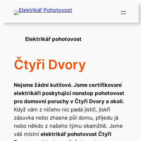
Přeskočit
na
obsah
Elektrikář pohotovost
Čtyři Dvory
Nejsme žádní kutilové. Jsme certifikovaní
elektrikáři poskytující nonstop pohotovost
pro domovní poruchy v Čtyři Dvory a okolí.
Když vám z ničeho nic padá jistič, jiskří
zásuvka nebo zhasne půl domu, přijedu já
nebo někdo z našeho týmu okamžitě. Jsme
váš místní
elektrikář pohotovost Čtyři