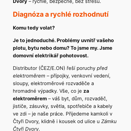
Dvory
– rychle, bezpečně, bez stresu.
Diagnóza a rychlé rozhodnutí
Komu tedy volat?
Je to jednoduché. Problémy uvnitř vašeho
plotu, bytu nebo domu? To jsme my. Jsme
domovní elektrikář pohotovost.
Distributor (ČEZ/E.ON) řeší poruchy
před
elektroměrem
– přípojky, venkovní vedení,
sloupy, elektroměrové rozvaděče a
hromadné výpadky. Vše, co je
za
elektroměrem
– váš byt, dům, rozvaděč,
jističe, zásuvky, světla, spotřebiče a kabely
ve zdi – je naše práce. Přijedeme kamkoli v
Čtyři Dvory, klidně i kousek od ulice u
Zámku
Čtyři Dvory
.