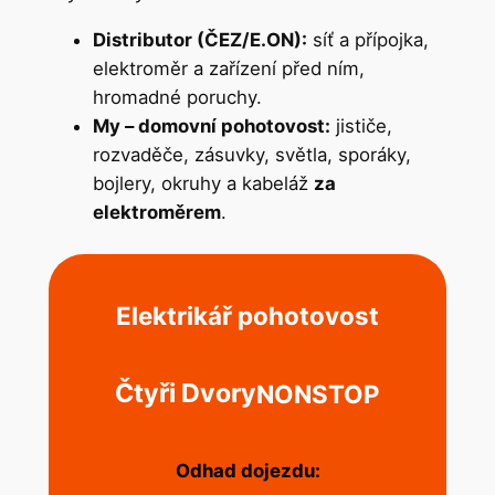
Distributor (ČEZ/E.ON):
síť a přípojka,
elektroměr a zařízení před ním,
hromadné poruchy.
My – domovní pohotovost:
jističe,
rozvaděče, zásuvky, světla, sporáky,
bojlery, okruhy a kabeláž
za
elektroměrem
.
Elektrikář pohotovost
Čtyři Dvory
NONSTOP
Odhad dojezdu: