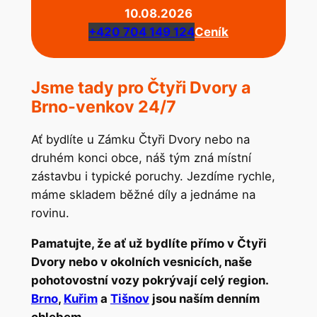
10.08.2026
+420 704 149 124
Ceník
Jsme tady pro Čtyři Dvory a
Brno-venkov 24/7
Ať bydlíte u Zámku Čtyři Dvory nebo na
druhém konci obce, náš tým zná místní
zástavbu i typické poruchy. Jezdíme rychle,
máme skladem běžné díly a jednáme na
rovinu.
Pamatujte, že ať už bydlíte přímo v Čtyři
Dvory nebo v okolních vesnicích, naše
pohotovostní vozy pokrývají celý region.
Brno
,
Kuřim
a
Tišnov
jsou naším denním
chlebem.