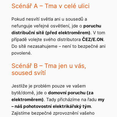
Scénář A – Tma v celé ulici
Pokud nesvítí světla ani u sousedů a
nefunguje veřejné osvětlení, jde o
poruchu
distribuční sítě (před elektroměrem)
. V tom
případě volejte svého distributora
ČEZ/E.ON
.
Do sítě nezasahujeme – není to bezpečné ani
povolené.
Scénář B – Tma jen u vás,
soused svítí
Jestliže je problém pouze ve vašem
bytě/domě, jde o
domovní poruchu (za
elektroměrem)
. Tady přicházíme na řadu
my
– náš pohotovostní elektrikářský tým
.
Zajistíme bezpečné zprovoznění vašeho