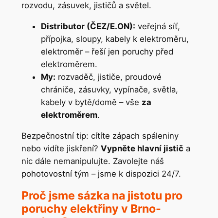
rozvodu, zásuvek, jističů a světel.
Distributor (ČEZ/E.ON):
veřejná síť,
přípojka, sloupy, kabely k elektroměru,
elektroměr – řeší jen poruchy před
elektroměrem.
My:
rozvaděč, jističe, proudové
chrániče, zásuvky, vypínače, světla,
kabely v bytě/domě – vše
za
elektroměrem
.
Bezpečnostní tip: cítíte zápach spáleniny
nebo vidíte jiskření?
Vypněte hlavní jistič
a
nic dále nemanipulujte. Zavolejte náš
pohotovostní tým – jsme k dispozici 24/7.
Proč jsme sázka na jistotu pro
poruchy elektřiny v Brno-