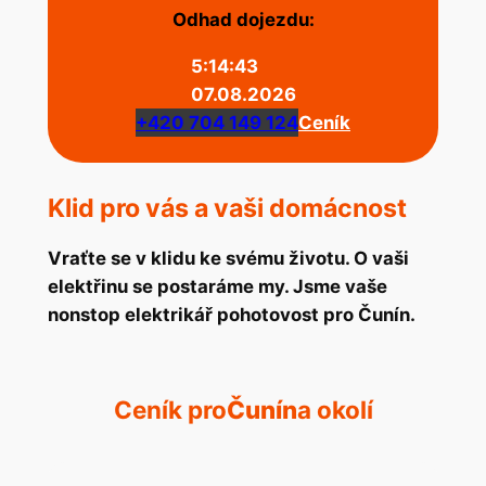
Odhad dojezdu:
5:14:43
07.08.2026
+420 704 149 124
Ceník
Klid pro vás a vaši domácnost
Vraťte se v klidu ke svému životu. O vaši
elektřinu se postaráme my. Jsme vaše
nonstop elektrikář pohotovost pro Čunín.
Ceník pro
Čunín
a okolí