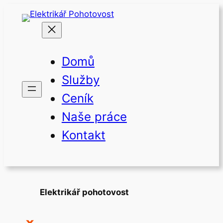
Přeskočit
na
obsah
Domů
Služby
Ceník
Naše práce
Kontakt
Elektrikář pohotovost