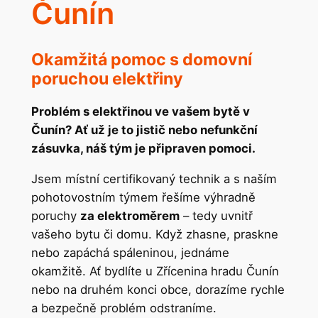
Čunín
Okamžitá pomoc s domovní
poruchou elektřiny
Problém s elektřinou ve vašem bytě v
Čunín? Ať už je to jistič nebo nefunkční
zásuvka, náš tým je připraven pomoci.
Jsem místní certifikovaný technik a s naším
pohotovostním týmem řešíme výhradně
poruchy
za elektroměrem
– tedy uvnitř
vašeho bytu či domu. Když zhasne, praskne
nebo zapáchá spáleninou, jednáme
okamžitě. Ať bydlíte u Zřícenina hradu Čunín
nebo na druhém konci obce, dorazíme rychle
a bezpečně problém odstraníme.