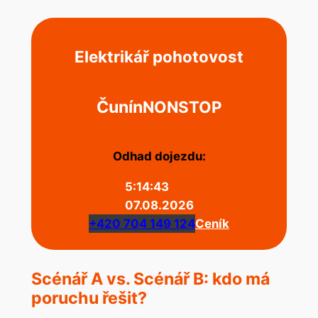
Elektrikář pohotovost
Čunín
NONSTOP
Odhad dojezdu:
5:14:43
07.08.2026
+420 704 149 124
Ceník
Scénář A vs. Scénář B: kdo má
poruchu řešit?