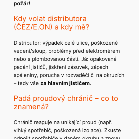
požár!
Kdy volat distributora
(ČEZ/E.ON) a kdy mě?
Distributor: výpadek celé ulice, poškozené
vedení/sloup, problémy před elektroměrem
nebo s plombovanou částí. Já: opakované
padání jističů, jiskření zásuvek, zápach
spáleniny, porucha v rozvaděči či na okruzích
– tedy vše
za hlavním jističem
.
Padá proudový chránič – co to
znamená?
Chránič reaguje na unikající proud (např.
vlhký spotřebič, poškozená izolace). Zkuste
odpojit spotřebiče v daném okruhu a znovu