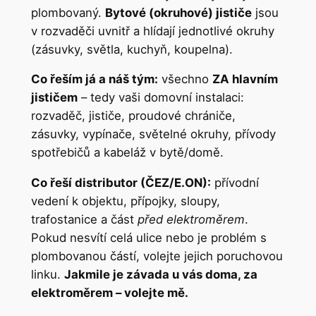
plombovaný.
Bytové (okruhové) jističe
jsou
v rozvaděči uvnitř a hlídají jednotlivé okruhy
(zásuvky, světla, kuchyň, koupelna).
Co řeším já a náš tým:
všechno
ZA hlavním
jističem
– tedy vaši domovní instalaci:
rozvaděč, jističe, proudové chrániče,
zásuvky, vypínače, světelné okruhy, přívody
spotřebičů a kabeláž v bytě/domě.
Co řeší distributor (ČEZ/E.ON):
přívodní
vedení k objektu, přípojky, sloupy,
trafostanice a část
před elektroměrem
.
Pokud nesvítí celá ulice nebo je problém s
plombovanou částí, volejte jejich poruchovou
linku.
Jakmile je závada u vás doma, za
elektroměrem – volejte mě.