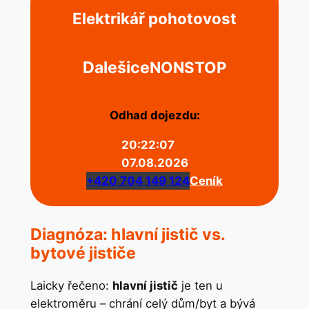
Elektrikář pohotovost
Dalešice
NONSTOP
Odhad dojezdu:
20:22:07
07.08.2026
+420 704 149 124
Ceník
Diagnóza: hlavní jistič vs.
bytové jističe
Laicky řečeno:
hlavní jistič
je ten u
elektroměru – chrání celý dům/byt a bývá