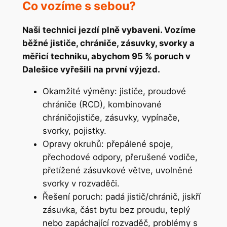
Co vozíme s sebou?
Naši technici jezdí plně vybaveni. Vozíme
běžné jističe, chrániče, zásuvky, svorky a
měřicí techniku, abychom 95 % poruch v
Dalešice vyřešili na první výjezd.
Okamžité výměny: jističe, proudové
chrániče (RCD), kombinované
chráničojističe, zásuvky, vypínače,
svorky, pojistky.
Opravy okruhů: přepálené spoje,
přechodové odpory, přerušené vodiče,
přetížené zásuvkové větve, uvolněné
svorky v rozvaděči.
Řešení poruch: padá jistič/chránič, jiskří
zásuvka, část bytu bez proudu, teplý
nebo zapáchající rozvaděč, problémy s