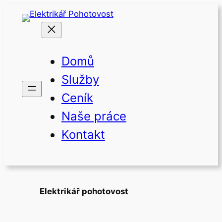
Přeskočit
na
obsah
Domů
Služby
Ceník
Naše práce
Kontakt
Elektrikář pohotovost