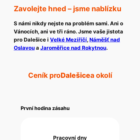
Zavolejte hned – jsme nablízku
S námi nikdy nejste na problém sami. Ani o
Vánocích, ani ve tři ráno. Jsme vaše jistota
pro Dalešice i
Velké Meziříčí
,
Náměšť nad
Oslavou
a
Jaroměřice nad Rokytnou
.
Ceník pro
Dalešice
a okolí
První hodina zásahu
Pracovní dny