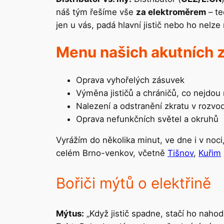
náš tým řešíme vše
za elektroměrem
– te
jen u vás, padá hlavní jistič nebo ho nelze
Menu našich akutních z
Oprava vyhořelých zásuvek
Výměna jističů a chráničů, co nejdou
Nalezení a odstranění zkratu v rozvo
Oprava nefunkčních světel a okruhů
Vyrážím do několika minut, ve dne i v noci
celém Brno-venkov, včetně
Tišnov
,
Kuřim
Bořiči mýtů o elektřině
Mýtus:
„Když jistič spadne, stačí ho nahodi