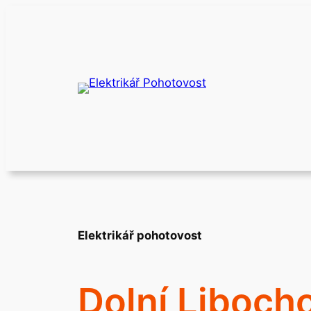
Přeskočit
na
obsah
Elektrikář pohotovost
Dolní Liboch