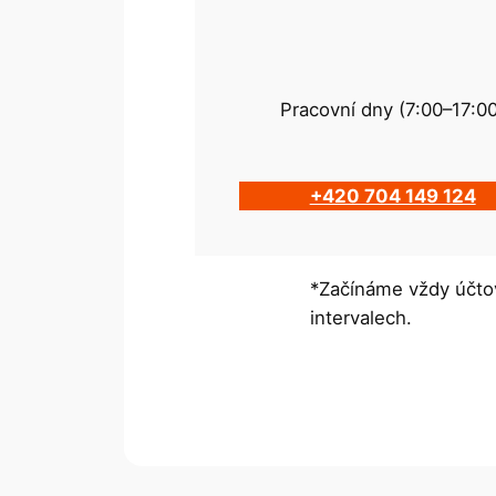
Pracovní dny (7:00–17:0
+420 704 149 124
*Začínáme vždy účtov
intervalech.