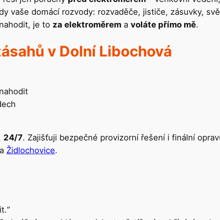
dy vaše domácí rozvody: rozvaděče, jističe, zásuvky, svě
 nahodit, je to
za elektroměrem
a
voláte přímo mě
.
ásahů v Dolní Libochová
 nahodit
dech
,
24/7
. Zajišťuji bezpečné provizorní řešení i finální opr
a
Židlochovice
.
t.“