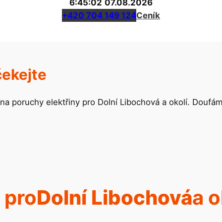
6:45:02
07.08.2026
+420 704 149 124
Ceník
čekejte
na poruchy elektřiny pro Dolní Libochová a okolí. Doufá
 pro
Dolní Libochová
a o