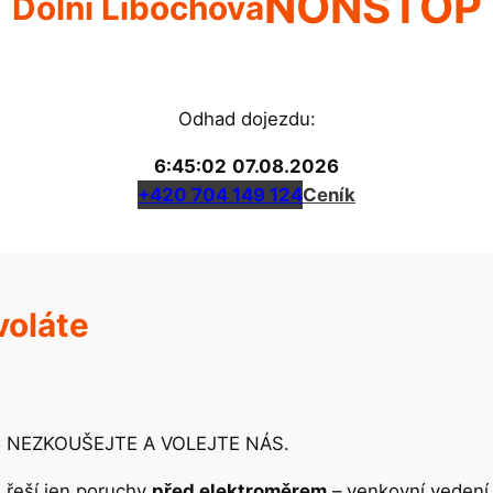
NONSTOP
Dolní Libochová
Odhad dojezdu:
6:45:02
07.08.2026
+420 704 149 124
Ceník
voláte
NIC NEZKOUŠEJTE A VOLEJTE NÁS.
) řeší jen poruchy
před elektroměrem
– venkovní vedení,