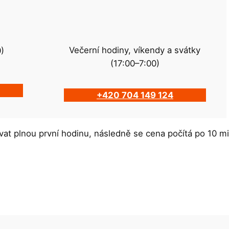
Večerní hodiny, víkendy a svátky
0)
(17:00–7:00)
+420 704 149 124
at plnou první hodinu, následně se cena počítá po 10 m