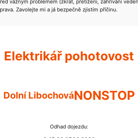
ed vážným problémem (zkrat, přetížení, zahřívání vedení
rava. Zavolejte mi a já bezpečně zjistím příčinu.
Elektrikář pohotovost
NONSTOP
Dolní Libochová
Odhad dojezdu: