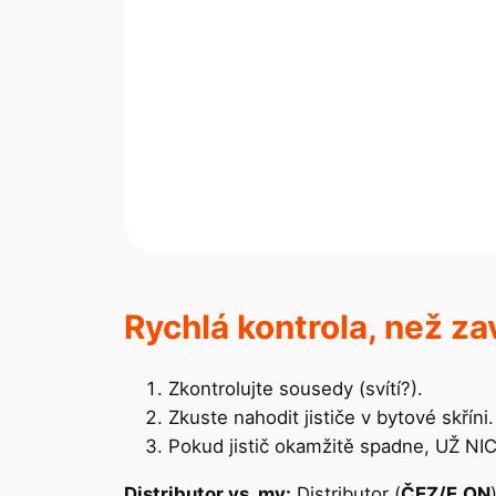
Rychlá kontrola, než za
Zkontrolujte sousedy (svítí?).
Zkuste nahodit jističe v bytové skříni.
Pokud jistič okamžitě spadne, UŽ 
Distributor vs. my:
Distributor (
ČEZ/E.ON