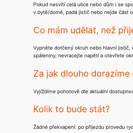
Pokud nesvítí celá ulice nebo dům i se spol
v bytě/domě, padá jistič nebo nejde část 
Co mám udělat, než při
Vypněte dotčený okruh nebo hlavní jistič, 
spáleniny, nevracejte napětí a otevřete o
Za jak dlouho dorazíme
Vyjíždíme pohotově dle aktuální dostupnosti
Kolik to bude stát?
Žádné překvapení: po příjezdu provedu ry