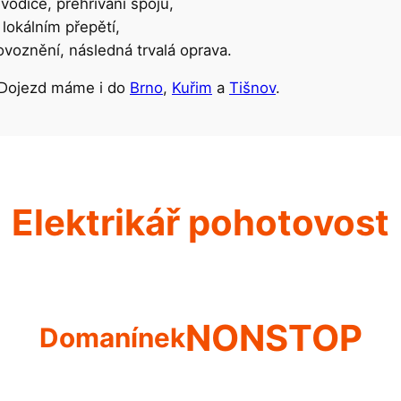
vodiče, přehřívání spojů,
lokálním přepětí,
voznění, následná trvalá oprava.
 Dojezd máme i do
Brno
,
Kuřim
a
Tišnov
.
Elektrikář pohotovost
NONSTOP
Domanínek