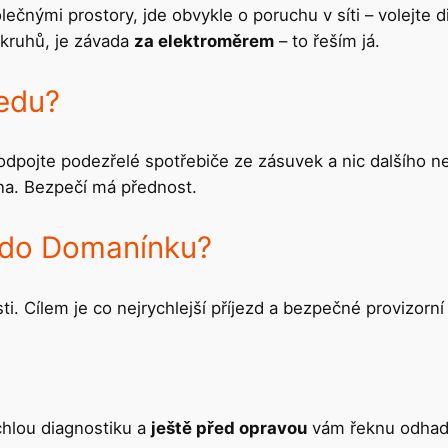
ečnými prostory, jde obvykle o poruchu v síti – volejte di
okruhů, je závada
za elektroměrem
– to řeším já.
jedu?
odpojte podezřelé spotřebiče ze zásuvek a nic dalšího ne
kna. Bezpečí má přednost.
 do Domanínku?
. Cílem je co nejrychlejší příjezd a bezpečné provizorní 
chlou diagnostiku a
ještě před opravou
vám řeknu odhad 