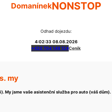
NONSTOP
Domanínek
Odhad dojezdu:
4:02:33
08.08.2026
+420 704 149 124
Ceník
s. my
ici). My jsme vaše asistenční služba pro auto (váš dům)