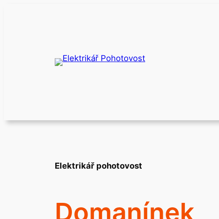
Přeskočit
na
obsah
Elektrikář pohotovost
Domanínek