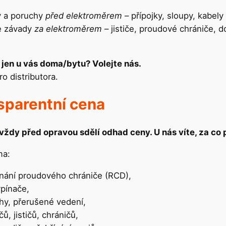
y a poruchy
před elektroměrem
– přípojky, sloupy, kabely
e závady
za elektroměrem
– jističe, proudové chrániče, 
 jen u vás doma/bytu? Volejte nás.
o distributora.
sparentní cena
ždy před opravou sdělí odhad ceny. U nás víte, za co p
ma:
pínání proudového chrániče (RCD),
ypínače,
hy, přerušené vedení,
 jističů, chráničů,