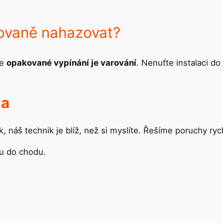
kovaně nahazovat?
le
opakované vypínání je varování
. Nenuťte instalaci d
ta
, náš technik je blíž, než si myslíte. Řešíme poruchy ryc
nu do chodu.