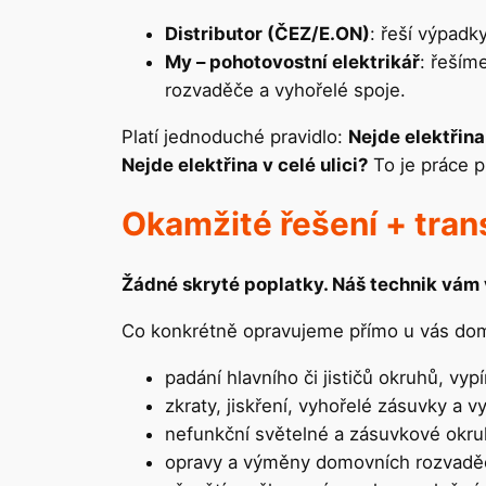
Distributor (ČEZ/E.ON)
: řeší výpadk
My – pohotovostní elektrikář
: řeším
rozvaděče a vyhořelé spoje.
Platí jednoduché pravidlo:
Nejde elektřina
Nejde elektřina v celé ulici?
To je práce pr
Okamžité řešení + tran
Žádné skryté poplatky. Náš technik vám v
Co konkrétně opravujeme přímo u vás do
padání hlavního či jističů okruhů, vy
zkraty, jiskření, vyhořelé zásuvky a v
nefunkční světelné a zásuvkové okru
opravy a výměny domovních rozvaděčů,