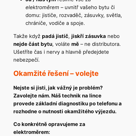
elektroměrem
– uvnitř vašeho bytu či
domu: jističe, rozvaděč, zásuvky, světla,
chrániče, vodiče a spoje.
Takže když
padá jistič
,
jiskří zásuvka
nebo
nejde část bytu
, voláte
mě
– ne distributora.
Ušetříte čas i nervy a hlavně předejdete
nebezpečí.
Okamžité řešení – volejte
Nejste si jisti, jak vážný je problém?
Zavolejte nám. Náš technik na lince
provede základní diagnostiku po telefonu a
rozhodne o nutnosti okamžitého výjezdu.
Co konkrétně opravujeme za
elektroměrem: