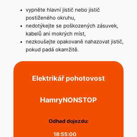
vypněte hlavní jistič nebo jistič
postiženého okruhu,
nedotýkejte se poškozených zásuvek,
kabelů ani mokrých míst,
nezkoušejte opakovaně nahazovat jistič,
pokud padá okamžitě.
Elektrikář pohotovost
Hamry
NONSTOP
Odhad dojezdu:
18:55:00