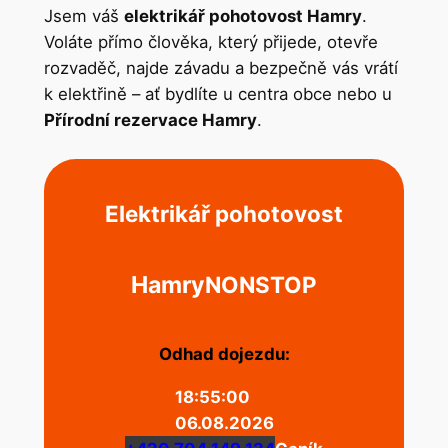
Jsem váš
elektrikář pohotovost Hamry
.
Voláte přímo člověka, který přijede, otevře
rozvaděč, najde závadu a bezpečně vás vrátí
k elektřině – ať bydlíte u centra obce nebo u
Přírodní rezervace Hamry
.
Elektrikář pohotovost
Hamry
NONSTOP
Odhad dojezdu:
18:55:00
06.08.2026