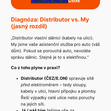
+420 704 149 124
Ceník
Diagnóza: Distributor vs. My
(jasný rozdíl)
„Distributor vlastní dálnici (kabely na ulici).
My jsme vaše asistenční služba pro auto (váš
dům). Pokud se porouchá auto, nevoláte
správu dálnic. Stejné je to s elektřinou.“
Co z toho plyne v praxi?
Distributor (ČEZ/E.ON)
spravuje sítě
před elektroměrem
– tedy sloupy,
kabely v ulici, hlavní přípojku a plomby.
Řeší výpadky celé ulice nebo poruchy
na jejich síti.
Já / náš tým
řešíme vše
za