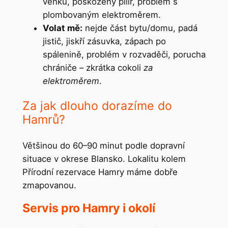
venku, poškozený pilíř, problém s
plombovaným elektroměrem.
Volat mě:
nejde část bytu/domu, padá
jistič, jiskří zásuvka, zápach po
spálenině, problém v rozvaděči, porucha
chrániče – zkrátka cokoli
za
elektroměrem
.
Za jak dlouho dorazíme do
Hamrů?
Většinou do 60–90 minut podle dopravní
situace v okrese Blansko. Lokalitu kolem
Přírodní rezervace Hamry máme dobře
zmapovanou.
Servis pro Hamry i okolí