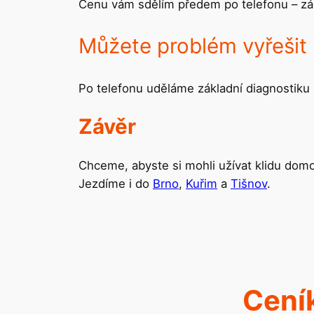
Cenu vám sdělím předem po telefonu – zál
Můžete problém vyřešit 
Po telefonu uděláme základní diagnostiku 
Závěr
Chceme, abyste si mohli užívat klidu domo
Jezdíme i do
Brno
,
Kuřim
a
Tišnov
.
Cení