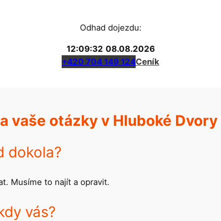
Odhad dojezdu:
12:09:33
08.08.2026
+420 704 149 124
Ceník
a vaše otázky v Hluboké Dvory
d dokola?
. Musíme to najít a opravit.
 kdy vás?