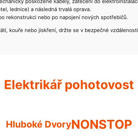
hanicky poškozené kabely, zatečení do elektroinstalac
l, lednice) a následná trvalá oprava.
po rekonstrukci nebo po napojení nových spotřebičů.
řátí, kouře nebo jiskření, držte se v bezpečné vzdálenos
Elektrikář pohotovost
NONSTOP
Hluboké Dvory