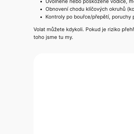
Uvolněné nebo poškozené vodiče, mec
Obnovení chodu klíčových okruhů (kote
Kontroly po bouřce/přepětí, poruchy 
Volat můžete kdykoli. Pokud je riziko přeh
toho jsme tu my.