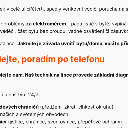
k v celé ulici/čtvrti, spadlý venkovní vodič, porucha na
:
problémy
za elektroměrem
– padá jistič v bytě, vypín
zvaděči, část bytu bez proudu, vadné osvětlení či zásuvk
stalace.
Jakmile je závada uvnitř bytu/domu, voláte př
lejte, poradím po telefonu
volejte nám. Náš technik na lince provede základní diag
á a náš tým 24/7:
oudových chráničů
(přetížení, zkrat, vlhkost okruhu).
ínačích a světelných obvodech.
ici
(jističe, chrániče, svorkovnice, přepěťové ochrany).