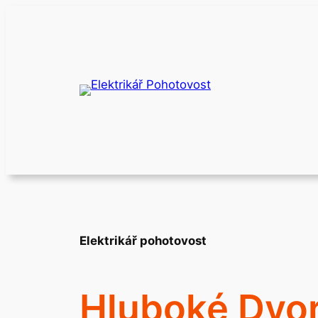
Přeskočit
na
obsah
Elektrikář pohotovost
Hluboké Dvo