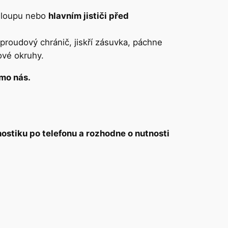
 sloupu nebo
hlavním jističi před
á proudový chránič, jiskří zásuvka, páchne
ové okruhy.
ímo nás.
nostiku po telefonu a rozhodne o nutnosti