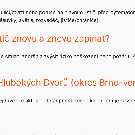
 ulici/čtvrti nebo poruše na hlavním jističi před bytem/
suvky, světla, rozvaděč, jističe/chrániče).
tič znovu a znovu zapínat?
ituaci zhoršit a zvýšit riziko poškození nebo požáru. 
 Hlubokých Dvorů (okres Brno-ve
dříve dle aktuální dostupnosti technika – cílem je bezp