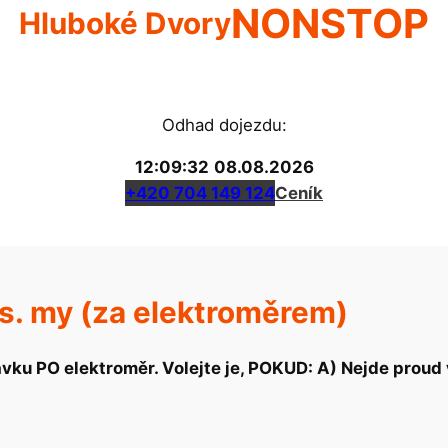
NONSTOP
Hluboké Dvory
Odhad dojezdu:
12:09:33
08.08.2026
+420 704 149 124
Ceník
vs. my (za elektroměrem)
vku PO elektroměr. Volejte je, POKUD: A) Nejde proud v 