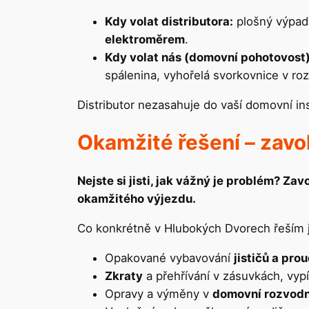
Kdy volat distributora:
plošný výpade
elektroměrem
.
Kdy volat nás (domovní pohotovost)
spálenina, vyhořelá svorkovnice v ro
Distributor nezasahuje do vaší domovní in
Okamžité řešení – zavo
Nejste si jisti, jak vážný je problém? Za
okamžitého výjezdu.
Co konkrétně v Hlubokých Dvorech řeším j
Opakované vybavování
jističů a pr
Zkraty
a přehřívání v zásuvkách, vyp
Opravy a výměny v
domovní rozvodn