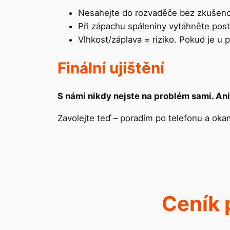
Nesahejte do rozvaděče bez zkušeno
Při zápachu spáleniny vytáhněte pos
Vlhkost/záplava = riziko. Pokud je u 
Finální ujištění
S námi nikdy nejste na problém sami. Ani
Zavolejte teď – poradím po telefonu a oka
Ceník 