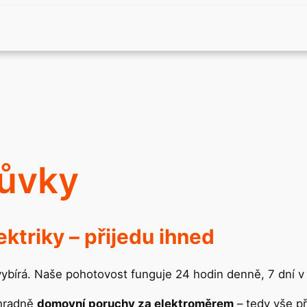
ůvky
ktriky – přijedu ihned
evybírá. Naše pohotovost funguje 24 hodin denně, 7 dní v
ýhradně
domovní poruchy za elektroměrem
– tedy vše p