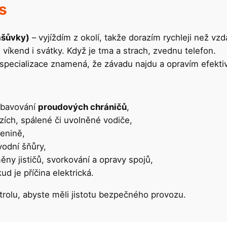
s
ašůvky)
– vyjíždím z okolí, takže dorazím rychleji než vzd
 víkend i svátky. Když je tma a strach, zvednu telefon.
specializace znamená, že závadu najdu a opravím efekti
vybavování
proudových chráničů
,
zích, spálené či uvolněné vodiče,
lenině,
vodní šňůry,
ny jističů, svorkování a opravy spojů,
ud je příčina elektrická.
rolu, abyste měli jistotu bezpečného provozu.