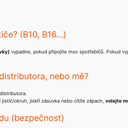
tiče? (B10, B16…)
vky)
vypadne, pokud připojíte moc spotřebičů. Pokud v
 distributora, nebo mě?
 distributora.
 jistič/okruh, jiskří zásuvka nebo cítíte zápach,
volejte m
zdu (bezpečnost)