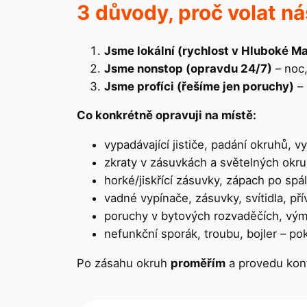
3 důvody, proč volat ná
Jsme lokální (rychlost v Hluboké M
Jsme nonstop (opravdu 24/7)
– noc,
Jsme profíci (řešíme jen poruchy)
– 
Co konkrétně opravuji na místě:
vypadávající jističe, padání okruhů, 
zkraty v zásuvkách a světelných okru
horké/jiskřící zásuvky, zápach po spá
vadné vypínače, zásuvky, svítidla, pří
poruchy v bytových rozvaděčích, výmě
nefunkční sporák, troubu, bojler – pok
Po zásahu okruh
proměřím
a provedu kont