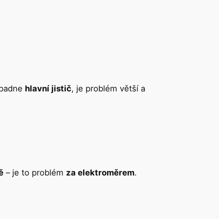
ypadne
hlavní jistič
, je problém větší a
ě
– je to problém
za elektroměrem
.