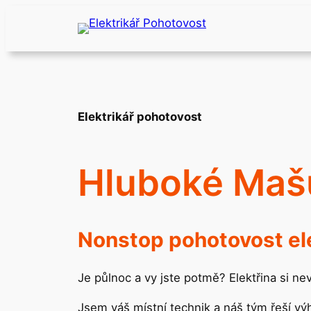
Přeskočit
na
obsah
Elektrikář pohotovost
Hluboké Maš
Nonstop pohotovost ele
Je půlnoc a vy jste potmě? Elektřina si n
Jsem váš místní technik a náš tým řeší v