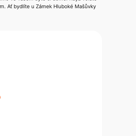
vím. Ať bydlíte u Zámek Hluboké Mašůvky
P