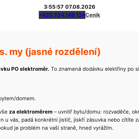
3:55:57
07.08.2026
+420 704 149 124
Ceník
s. my (jasné rozdělení)
ávku PO elektroměr.
To znamená dodávku elektřiny po sí
ed bytem/domem.
 vše
za elektroměrem
– uvnitř bytu/domu: rozvaděče, okr
n u vás, padá konkrétní jistič, jiskří zásuvka nebo cítíte
okud je problém na vaší straně, hned vyrážím.