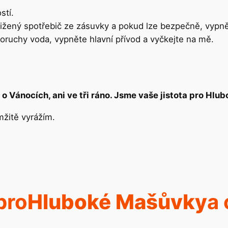
stí.
tižený spotřebič ze zásuvky a pokud lze bezpečně, vypně
poruchy voda, vypněte hlavní přívod a vyčkejte na mě.
 o Vánocích, ani ve tři ráno. Jsme vaše jistota pro Hl
mžitě vyrážím.
pro
Hluboké Mašůvky
a 