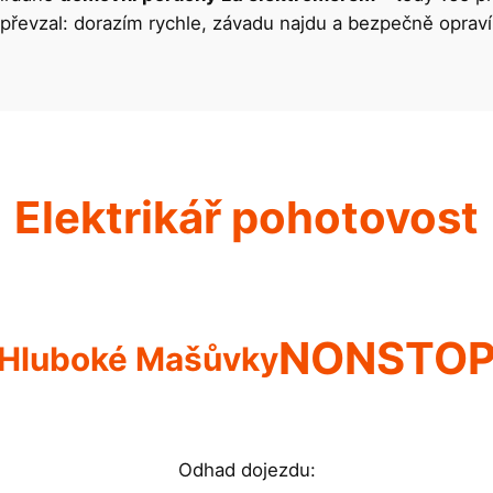
 převzal: dorazím rychle, závadu najdu a bezpečně opra
Elektrikář pohotovost
NONSTO
Hluboké Mašůvky
Odhad dojezdu: