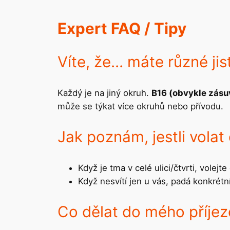
Expert FAQ / Tipy
Víte, že… máte různé jis
Každý je na jiný okruh.
B16 (obvykle zásu
může se týkat více okruhů nebo přívodu.
Jak poznám, jestli volat
Když je tma v celé ulici/čtvrti, volejte
Když nesvítí jen u vás, padá konkrétní
Co dělat do mého příje