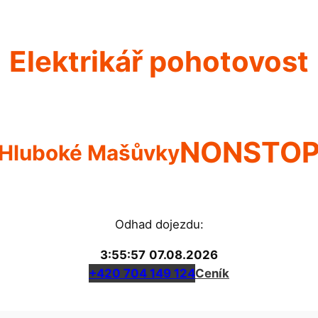
Elektrikář pohotovost
NONSTO
Hluboké Mašůvky
Odhad dojezdu:
3:55:57
07.08.2026
+420 704 149 124
Ceník