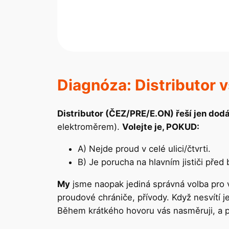
Diagnóza: Distributor v
Distributor (ČEZ/PRE/E.ON) řeší jen dod
elektroměrem).
Volejte je, POKUD:
A) Nejde proud v celé ulici/čtvrti.
B) Je porucha na hlavním jističi př
My
jsme naopak jediná správná volba pro
proudové chrániče, přívody. Když nesvítí je
Během krátkého hovoru vás nasměruji, a p