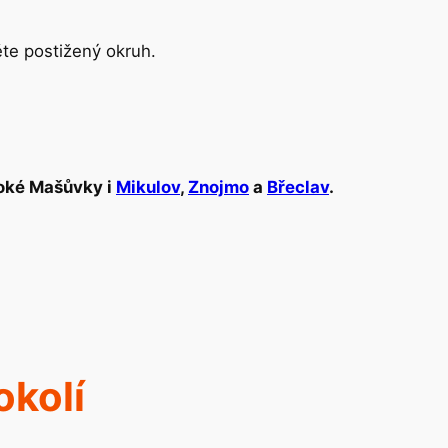
te postižený okruh.
uboké Mašůvky i
Mikulov
,
Znojmo
a
Břeclav
.
okolí