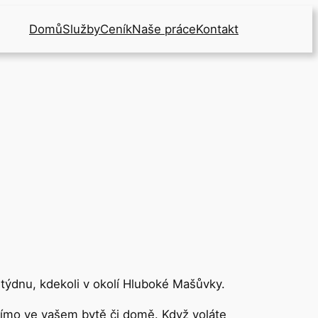
Domů
Služby
Ceník
Naše práce
Kontakt
 týdnu, kdekoli v okolí Hluboké Mašůvky.
římo ve vašem bytě či domě. Když voláte