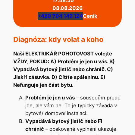
17:48:55
08.08.2026
+420 704 149 124
Ceník
Diagnóza: kdy volat a koho
Naši ELEKTRIKÁŘ POHOTOVOST volejte
VŽDY, POKUD: A) Problém je jen u vás. B)
Vypadává bytový jistič nebo chránič. C)
Jiskří zásuvka. D) Cítíte spáleninu. E)
Nefunguje jen část bytu.
Problém je jen u vás
– sousedům proud
jde, ale vám ne. To je typicky závada v
bytové/ domovní instalaci.
Vypadává bytový jistič nebo FI
chránič
– opakované vypínání ukazuje