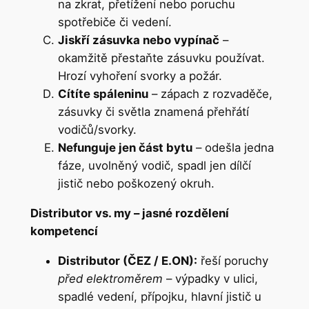
na zkrat, přetížení nebo poruchu
spotřebiče či vedení.
Jiskří zásuvka nebo vypínač
–
okamžitě přestaňte zásuvku používat.
Hrozí vyhoření svorky a požár.
Cítíte spáleninu
– zápach z rozvaděče,
zásuvky či světla znamená přehřátí
vodičů/svorky.
Nefunguje jen část bytu
– odešla jedna
fáze, uvolněný vodič, spadl jen dílčí
jistič nebo poškozený okruh.
Distributor vs. my – jasné rozdělení
kompetencí
Distributor (ČEZ / E.ON):
řeší poruchy
před elektroměrem
– výpadky v ulici,
spadlé vedení, přípojku, hlavní jistič u