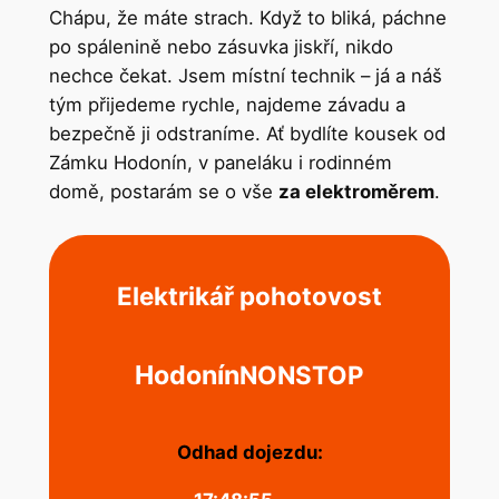
Chápu, že máte strach. Když to bliká, páchne
po spálenině nebo zásuvka jiskří, nikdo
nechce čekat. Jsem místní technik – já a náš
tým přijedeme rychle, najdeme závadu a
bezpečně ji odstraníme. Ať bydlíte kousek od
Zámku Hodonín, v paneláku i rodinném
domě, postarám se o vše
za elektroměrem
.
Elektrikář pohotovost
Hodonín
NONSTOP
Odhad dojezdu: