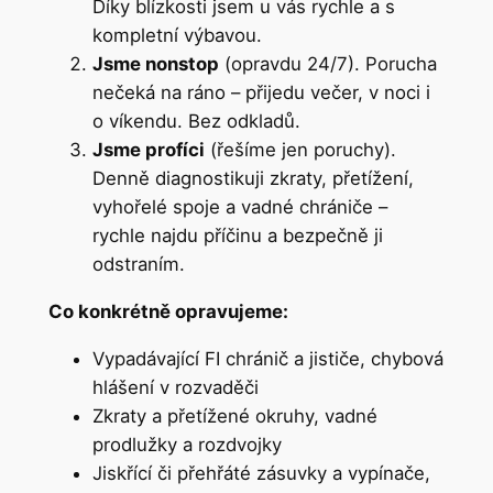
Díky blízkosti jsem u vás rychle a s
kompletní výbavou.
Jsme nonstop
(opravdu 24/7). Porucha
nečeká na ráno – přijedu večer, v noci i
o víkendu. Bez odkladů.
Jsme profíci
(řešíme jen poruchy).
Denně diagnostikuji zkraty, přetížení,
vyhořelé spoje a vadné chrániče –
rychle najdu příčinu a bezpečně ji
odstraním.
Co konkrétně opravujeme:
Vypadávající FI chránič a jističe, chybová
hlášení v rozvaděči
Zkraty a přetížené okruhy, vadné
prodlužky a rozdvojky
Jiskřící či přehřáté zásuvky a vypínače,