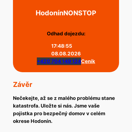
Hodonín
NONSTOP
Odhad dojezdu:
17:48:55
08.08.2026
+420 704 149 124
Ceník
Závěr
Nečekejte, až se z malého problému stane
katastrofa. Uložte si nás. Jsme vaše
pojistka pro bezpečný domov v celém
okrese Hodonín.