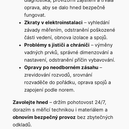
diagnostika, provizorní zajištění a trvalá
oprava, aby se dalo hned bezpečně
fungovat.
Zkraty v elektroinstalaci
– vyhledání
závady měřením, odstranění poškozené
části vedení, obnova izolace a spojů.
Problémy s jističi a chrániči
– výměny
vadných prvků, správné dimenzování a
nastavení, odstranění příčin vybavování.
Opravy po neodborném zásahu
–
zrevidování rozvodů, srovnání
rozvaděče do pořádku, oprava spojů a
zapojení podle norem.
Zavolejte hned
– držím pohotovost 24/7,
dorazím s měřicí technikou i materiálem a
obnovím bezpečný provoz
bez zbytečných
odkladů.