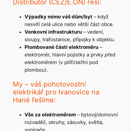
Distributor (ČEZ/E.ON) řeší:
Výpadky mimo váš dům/byt
– když
nesvítí celá ulice nebo větší část obce.
Venkovní infrastrukturu
– vedení,
sloupy, trafostanice, přípojky k objektu.
Plombované části elektroměru
–
elektroměr, hlavní pojistky a prvky
před
elektroměrem
(v pilíři/skříni pod
plombou).
My – váš pohotovostní
elektrikář pro Ivanovice na
Hané řešíme:
Vše
za elektroměrem
– bytový/domovní
rozvaděč, okruhy, zásuvky, světla,
vypínače.