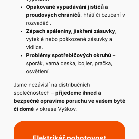
Opakované vypadávání jističů a
proudových chráničů
, hřátí či bzučení v
rozvaděči.
Zápach spáleniny, jiskření zásuvky
,
vyteklé nebo poškozené zásuvky a
vidlice.
Problémy spotřebičových okruhů
–
sporák, varná deska, bojler, pračka,
osvětlení.
Jsme nezávislí na distribučních
společnostech –
přijedeme ihned a
bezpečně opravíme poruchu ve vašem bytě
či domě
v okrese Vyškov.
Elektrikář pohotovost