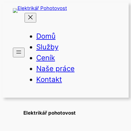
Přeskočit
na
obsah
Domů
Služby
Ceník
Naše práce
Kontakt
Elektrikář pohotovost