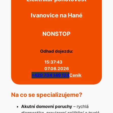
Ivanovice na Hané
NONSTOP
Odhad dojezdu:
15:37:43
07.08.2026
+420 704 149 124
Ceník
Na co se specializujeme?
Akutní domovní poruchy
– rychlá