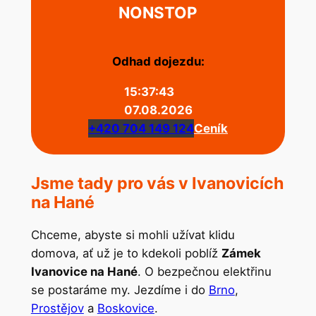
NONSTOP
Odhad dojezdu:
15:37:43
07.08.2026
+420 704 149 124
Ceník
Jsme tady pro vás v Ivanovicích
na Hané
Chceme, abyste si mohli užívat klidu
domova, ať už je to kdekoli poblíž
Zámek
Ivanovice na Hané
. O bezpečnou elektřinu
se postaráme my. Jezdíme i do
Brno
,
Prostějov
a
Boskovice
.