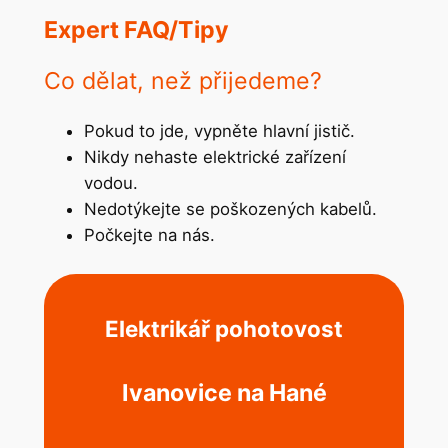
Expert FAQ/Tipy
Co dělat, než přijedeme?
Pokud to jde, vypněte hlavní jistič.
Nikdy nehaste elektrické zařízení
vodou.
Nedotýkejte se poškozených kabelů.
Počkejte na nás.
Elektrikář pohotovost
Ivanovice na Hané