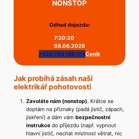
NONSTOP
Odhad dojezdu:
7:20:20
08.08.2026
+420 704 149 124
Ceník
Jak probíhá zásah naší
elektrikář pohotovosti
Zavoláte nám (nonstop).
Krátce se
doptám na příznaky (padá jistič, zápach,
jiskření) a dám vám
bezpečnostní
instrukce
do příjezdu (např. vypnout
hlavní jistič, nechat místnost větrat, nic