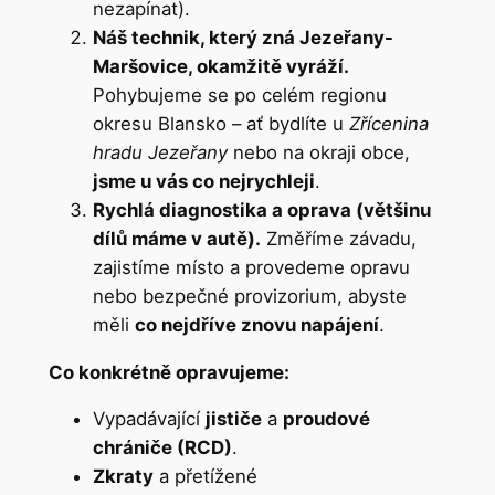
nezapínat).
Náš technik, který zná Jezeřany-
Maršovice, okamžitě vyráží.
Pohybujeme se po celém regionu
okresu Blansko – ať bydlíte u
Zřícenina
hradu Jezeřany
nebo na okraji obce,
jsme u vás co nejrychleji
.
Rychlá diagnostika a oprava (většinu
dílů máme v autě).
Změříme závadu,
zajistíme místo a provedeme opravu
nebo bezpečné provizorium, abyste
měli
co nejdříve znovu napájení
.
Co konkrétně opravujeme:
Vypadávající
jističe
a
proudové
chrániče (RCD)
.
Zkraty
a přetížené