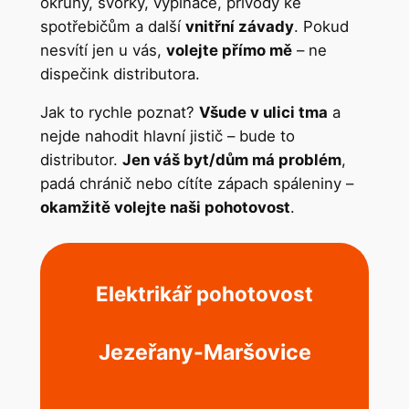
okruhy, svorky, vypínače, přívody ke
spotřebičům a další
vnitřní závady
. Pokud
nesvítí jen u vás,
volejte přímo mě
– ne
dispečink distributora.
Jak to rychle poznat?
Všude v ulici tma
a
nejde nahodit hlavní jistič – bude to
distributor.
Jen váš byt/dům má problém
,
padá chránič nebo cítíte zápach spáleniny –
okamžitě volejte naši pohotovost
.
Elektrikář pohotovost
Jezeřany-Maršovice