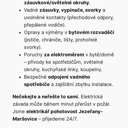
zásuvkové/světelné okruhy
.
Vadné
zásuvky, vypínače, svorky
a
uvolněné kontakty (přechodové odpory,
přepálené vodiče).
Opravy a výměny v
bytovém rozvaděči
(jističe, chrániče, lišty, prohořelé
svorky).
Poruchy
za elektroměrem
v bytě/domě
– přívody ke spotřebičům, světelné
okruhy, kuchyňské linky, koupelny.
Bezpečné
odpojení vadného
spotřebiče
a zajištění zbytku instalace.
Nečekejte a neřešte to sami.
Elektrická
závada může během minut přerůst v požár.
Jsme
elektrikář pohotovost Jezeřany-
Maršovice
– přijedeme 24/7.