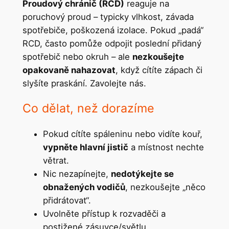
Proudový chránič (RCD)
reaguje na
poruchový proud – typicky vlhkost, závada
spotřebiče, poškozená izolace. Pokud „padá“
RCD, často pomůže odpojit poslední přidaný
spotřebič nebo okruh – ale
nezkoušejte
opakovaně nahazovat
, když cítíte zápach či
slyšíte praskání. Zavolejte nás.
Co dělat, než dorazíme
Pokud cítíte spáleninu nebo vidíte kouř,
vypněte hlavní jistič
a místnost nechte
větrat.
Nic nezapínejte,
nedotýkejte se
obnažených vodičů
, nezkoušejte „něco
přidrátovat“.
Uvolněte přístup k rozvaděči a
postižené zásuvce/světlu.