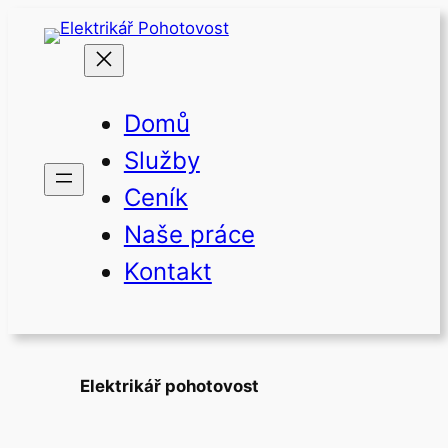
Přeskočit
na
obsah
Domů
Služby
Ceník
Naše práce
Kontakt
Elektrikář pohotovost