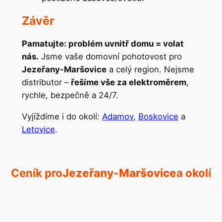
Závěr
Pamatujte: problém uvnitř domu = volat
nás.
Jsme vaše domovní pohotovost pro
Jezeřany-Maršovice
a celý region. Nejsme
distributor –
řešíme vše za elektroměrem
,
rychle, bezpečně a 24/7.
Vyjíždíme i do okolí:
Adamov
,
Boskovice
a
Letovice
.
Ceník pro
Jezeřany-Maršovice
a okolí