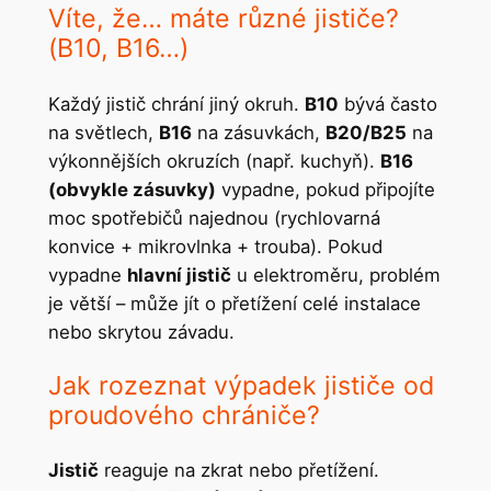
Víte, že… máte různé jističe?
(B10, B16…)
Každý jistič chrání jiný okruh.
B10
bývá často
na světlech,
B16
na zásuvkách,
B20/B25
na
výkonnějších okruzích (např. kuchyň).
B16
(obvykle zásuvky)
vypadne, pokud připojíte
moc spotřebičů najednou (rychlovarná
konvice + mikrovlnka + troubа). Pokud
vypadne
hlavní jistič
u elektroměru, problém
je větší – může jít o přetížení celé instalace
nebo skrytou závadu.
Jak rozeznat výpadek jističe od
proudového chrániče?
Jistič
reaguje na zkrat nebo přetížení.