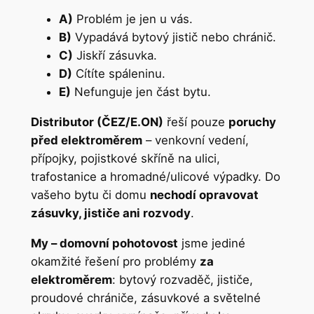
A)
Problém je jen u vás.
B)
Vypadává bytový jistič nebo chránič.
C)
Jiskří zásuvka.
D)
Cítíte spáleninu.
E)
Nefunguje jen část bytu.
Distributor (ČEZ/E.ON)
řeší pouze
poruchy
před elektroměrem
– venkovní vedení,
přípojky, pojistkové skříně na ulici,
trafostanice a hromadné/ulicové výpadky. Do
vašeho bytu či domu
nechodí opravovat
zásuvky, jističe ani rozvody
.
My – domovní pohotovost
jsme jediné
okamžité řešení pro problémy
za
elektroměrem
: bytový rozvaděč, jističe,
proudové chrániče, zásuvkové a světelné