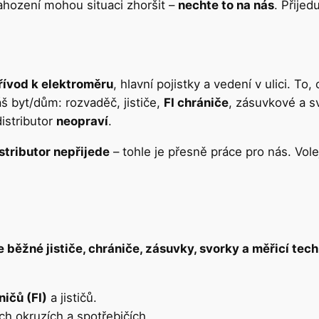
ahození mohou situaci zhoršit –
nechte to na nás
. Přijed
řívod k elektroměru
, hlavní pojistky a vedení v ulici. To,
š byt/dům: rozvaděč, jističe,
FI chrániče
, zásuvkové a s
distributor
neopraví
.
stributor nepřijede
– tohle je přesně práce pro nás. Vole
e běžné jističe, chrániče, zásuvky, svorky a měřicí te
ičů (FI)
a jističů.
h okruzích a spotřebičích.