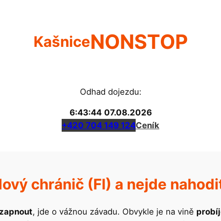
NONSTOP
Kašnice
Odhad dojezdu:
6:43:44
07.08.2026
+420 704 149 124
Ceník
ový chránič (FI) a nejde nahodi
 zapnout
, jde o vážnou závadu. Obvykle je na vině
probíj