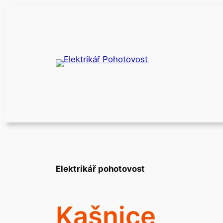
Přeskočit
na
obsah
Elektrikář pohotovost
Kašnice