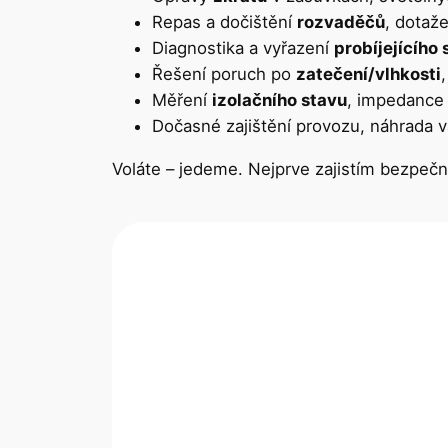
Repas a dočištění
rozvaděčů
, dotaž
Diagnostika a vyřazení
probíjejícího
Řešení poruch po
zatečení/vlhkosti
Měření
izolačního stavu
, impedance 
Dočasné zajištění provozu, náhrada v
Voláte – jedeme. Nejprve zajistím bezpečno