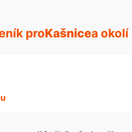
eník pro
Kašnice
a okolí
hu