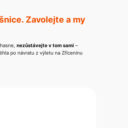
šnice. Zavolejte a my
zhasne,
nezůstávejte v tom sami
–
hla po návratu z výletu na Zříceninu