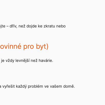
te – dřív, než dojde ke zkratu nebo
povinné pro byt)
je vždy levnější než havárie.
na vyřešit každý problém ve vašem domě.