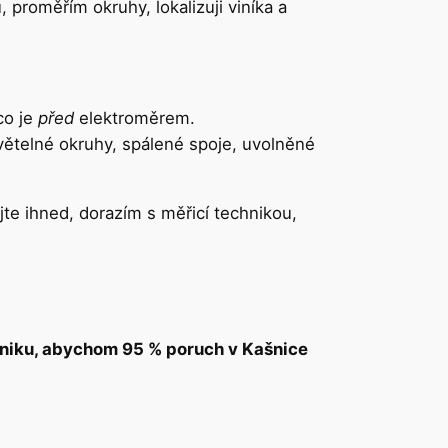
u, proměřím okruhy, lokalizuji viníka a
 co je
před
elektroměrem.
větelné okruhy, spálené spoje, uvolněné
jte ihned, dorazím s měřicí technikou,
chniku, abychom 95 % poruch v Kašnice