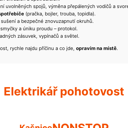
ení uvolněných spojů, výměna přepálených vodičů a svor
 spotřebiče
(pračka, bojler, trouba, topidla).
, sušení a bezpečné znovuzapnutí okruhů.
smyčky a úniku proudu – protokol.
adných zásuvek, vypínačů a světel.
st, rychle najdu příčinu a co jde,
opravím na místě
.
Elektrikář pohotovost
NONSTOP
Kašnice