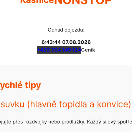
Odhad dojezdu:
6:43:44
07.08.2026
+420 704 149 124
Ceník
ychlé tipy
suvku (hlavně topidla a konvice)
jujte přes rozdvojky nebo prodlužky. Každý silový spotře