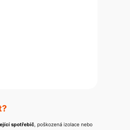
t?
ející spotřebič
, poškozená izolace nebo