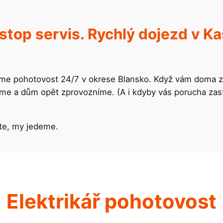
stop servis. Rychlý dojezd v Ka
íme pohotovost 24/7 v okrese Blansko. Když vám doma 
e a dům opět zprovozníme. (A i kdyby vás porucha zasti
te, my jedeme.
Elektrikář pohotovost