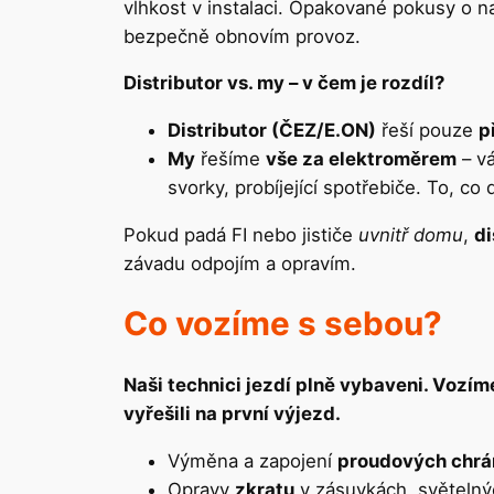
vlhkost v instalaci. Opakované pokusy o n
bezpečně obnovím provoz.
Distributor vs. my – v čem je rozdíl?
Distributor (ČEZ/E.ON)
řeší pouze
p
My
řešíme
vše za elektroměrem
– vá
svorky, probíjející spotřebiče. To, co 
Pokud padá FI nebo jističe
uvnitř domu
,
di
závadu odpojím a opravím.
Co vozíme s sebou?
Naši technici jezdí plně vybaveni. Vozím
vyřešili na první výjezd.
Výměna a zapojení
proudových chrán
Opravy
zkratu
v zásuvkách, světelnýc