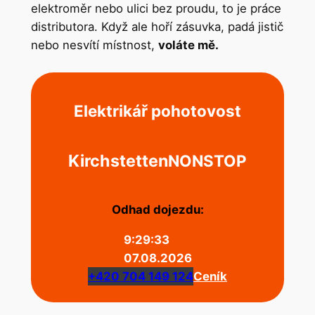
elektroměr nebo ulici bez proudu, to je práce
distributora. Když ale hoří zásuvka, padá jistič
nebo nesvítí místnost,
voláte mě.
Elektrikář pohotovost
Kirchstetten
NONSTOP
Odhad dojezdu:
9:29:33
07.08.2026
+420 704 149 124
Ceník