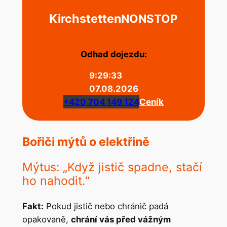
Kirchstetten
NONSTOP
Odhad dojezdu:
9:29:33
07.08.2026
+420 704 149 124
Ceník
Bořiči mýtů o elektřině
Mýtus: „Když jistič spadne, stačí
ho nahodit.“
Fakt:
Pokud jistič nebo chránič padá
opakovaně,
chrání vás před vážným