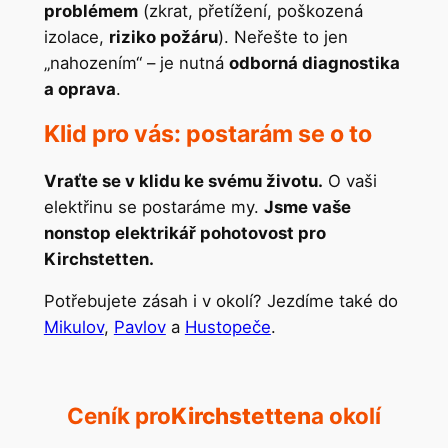
problémem
(zkrat, přetížení, poškozená
izolace,
riziko požáru
). Neřešte to jen
„nahozením“ – je nutná
odborná diagnostika
a oprava
.
Klid pro vás: postarám se o to
Vraťte se v klidu ke svému životu.
O vaši
elektřinu se postaráme my.
Jsme vaše
nonstop elektrikář pohotovost pro
Kirchstetten.
Potřebujete zásah i v okolí? Jezdíme také do
Mikulov
,
Pavlov
a
Hustopeče
.
Ceník pro
Kirchstetten
a okolí