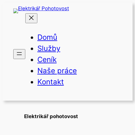
Přeskočit
na
obsah
Domů
Služby
Ceník
Naše práce
Kontakt
Elektrikář pohotovost