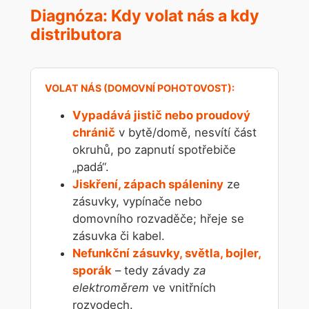
Diagnóza: Kdy volat nás a kdy
distributora
Vypadává jistič nebo proudový
chránič
v bytě/domě, nesvítí část
okruhů, po zapnutí spotřebiče
„padá“.
Jiskření, zápach spáleniny
ze
zásuvky, vypínače nebo
domovního rozvaděče; hřeje se
zásuvka či kabel.
Nefunkční zásuvky, světla, bojler,
sporák
– tedy závady
za
elektroměrem
ve vnitřních
rozvodech.