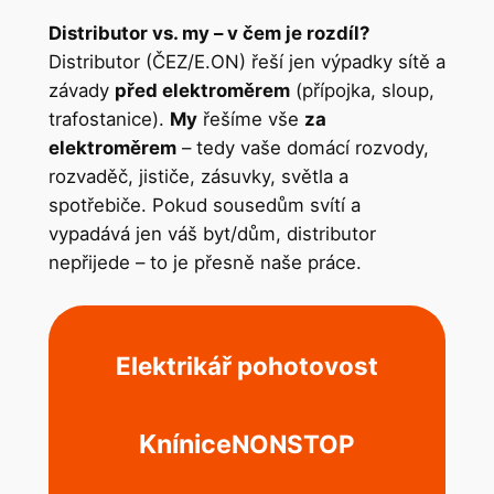
Distributor vs. my – v čem je rozdíl?
Distributor (ČEZ/E.ON) řeší jen výpadky sítě a
závady
před elektroměrem
(přípojka, sloup,
trafostanice).
My
řešíme vše
za
elektroměrem
– tedy vaše domácí rozvody,
rozvaděč, jističe, zásuvky, světla a
spotřebiče. Pokud sousedům svítí a
vypadává jen váš byt/dům, distributor
nepřijede – to je přesně naše práce.
Elektrikář pohotovost
Knínice
NONSTOP