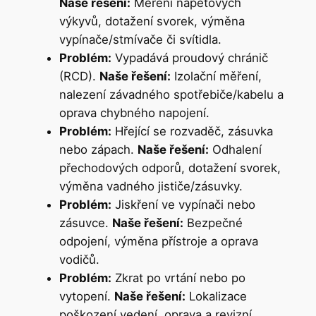
Naše řešení:
Měření napěťových
výkyvů, dotažení svorek, výměna
vypínače/stmívače či svítidla.
Problém:
Vypadává proudový chránič
(RCD).
Naše řešení:
Izolační měření,
nalezení závadného spotřebiče/kabelu a
oprava chybného napojení.
Problém:
Hřející se rozvaděč, zásuvka
nebo zápach.
Naše řešení:
Odhalení
přechodových odporů, dotažení svorek,
výměna vadného jističe/zásuvky.
Problém:
Jiskření ve vypínači nebo
zásuvce.
Naše řešení:
Bezpečné
odpojení, výměna přístroje a oprava
vodičů.
Problém:
Zkrat po vrtání nebo po
vytopení.
Naše řešení:
Lokalizace
poškození vedení, oprava a revizní