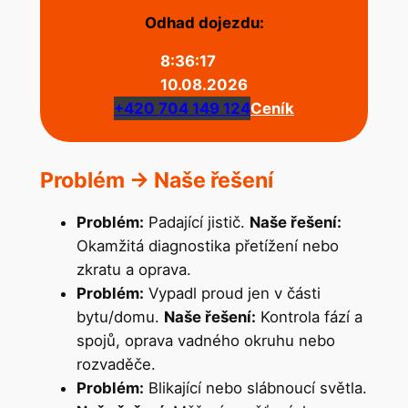
Odhad dojezdu:
8:36:17
10.08.2026
+420 704 149 124
Ceník
Problém -> Naše řešení
Problém:
Padající jistič.
Naše řešení:
Okamžitá diagnostika přetížení nebo
zkratu a oprava.
Problém:
Vypadl proud jen v části
bytu/domu.
Naše řešení:
Kontrola fází a
spojů, oprava vadného okruhu nebo
rozvaděče.
Problém:
Blikající nebo slábnoucí světla.