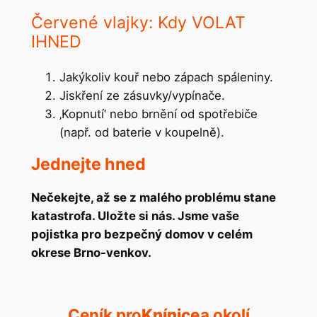
Červené vlajky: Kdy VOLAT
IHNED
Jakýkoliv kouř nebo zápach spáleniny.
Jiskření ze zásuvky/vypínače.
‚Kopnutí‘ nebo brnění od spotřebiče
(např. od baterie v koupelně).
Jednejte hned
Nečekejte, až se z malého problému stane
katastrofa. Uložte si nás. Jsme vaše
pojistka pro bezpečný domov v celém
okrese Brno-venkov.
Ceník pro
Knínice
a okolí