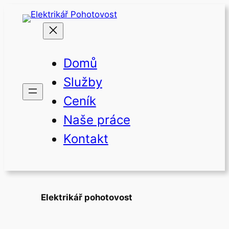
Přeskočit
na
obsah
Domů
Služby
Ceník
Naše práce
Kontakt
Elektrikář pohotovost