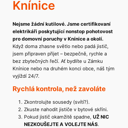
Knínice
Nejsme žádní kutilové. Jsme certifikovaní
elektrikáři poskytující nonstop pohotovost
pro domovní poruchy v Knínice a okolí.
Když doma zhasne světlo nebo padá jistič,
jsem připraven přijet – bezpečně, rychle a
bez zbytečných řečí. Ať bydlíte u Zámku
Knínice nebo na druhém konci obce, náš tým
vyjíždí 24/7.
Rychlá kontrola, než zavoláte
Zkontrolujte sousedy (svítí?).
Zkuste nahodit jističe v bytové skříni.
Pokud jistič okamžitě spadne,
UŽ NIC
NEZKOUŠEJTE A VOLEJTE NÁS
.