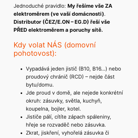
Jednoduché pravidlo:
My řešíme vše ZA
elektroměrem (ve vaší domácnosti)
.
Distributor (ČEZ/E.ON – EG.D) řeší vše
PŘED elektroměrem a poruchy sítě.
Kdy volat NÁS (domovní
pohotovost):
Vypadává jeden jistič (B10, B16…) nebo
proudový chránič (RCD) – nejde část
bytu/domu.
Jde proud v domě, ale nejede konkrétní
okruh: zásuvky, světla, kuchyň,
koupelna, bojler, kotel.
Jističe pálí, cítíte zápach spáleniny,
hřeje se rozvaděč nebo zásuvka.
Zkrat, jiskření, vyhořelá zásuvka či