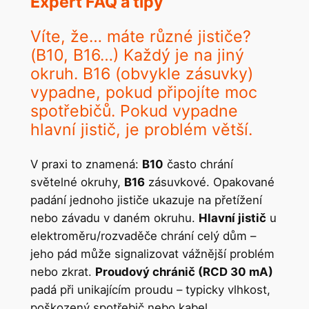
Expert FAQ a tipy
Víte, že… máte různé jističe?
(B10, B16…) Každý je na jiný
okruh. B16 (obvykle zásuvky)
vypadne, pokud připojíte moc
spotřebičů. Pokud vypadne
hlavní jistič, je problém větší.
V praxi to znamená:
B10
často chrání
světelné okruhy,
B16
zásuvkové. Opakované
padání jednoho jističe ukazuje na přetížení
nebo závadu v daném okruhu.
Hlavní jistič
u
elektroměru/rozvaděče chrání celý dům –
jeho pád může signalizovat vážnější problém
nebo zkrat.
Proudový chránič (RCD 30 mA)
padá při unikajícím proudu – typicky vlhkost,
poškozený spotřebič nebo kabel.