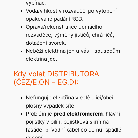
vypínač.
Voda/vlhkost v rozvaděči po vytopení –
opakované padání RCD.
Oprava/rekonstrukce domácího
rozvaděče, výměny jističů, chráničů,
dotažení svorek.
Neběží elektřina jen u vás – sousedům
elektřina jde.
Kdy volat DISTRIBUTORA
(ČEZ/E.ON – EG.D):
Nefunguje elektřina v celé ulici/obci –
plošný výpadek sítě.
Problém je
před elektroměrem
: hlavní
pojistky v pilíři, pojistková skříň na
fasádě, přívodní kabel do domu, spadlé
vedení.