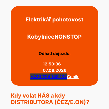
Elektrikář pohotovost
Kobylnice
NONSTOP
Odhad dojezdu:
12:50:36
07.08.2026
+420 704 149 124
Ceník
Kdy volat NÁS a kdy
DISTRIBUTORA (ČEZ/E.ON)?