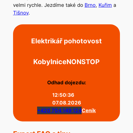
velmi rychle. Jezdíme také do
Brno
,
Kuřim
a
Tišnov
.
Elektrikář pohotovost
Kobylnice
NONSTOP
Odhad dojezdu:
12:50:36
07.08.2026
+420 704 149 124
Ceník