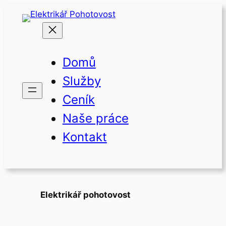
Přeskočit
na
obsah
Domů
Služby
Ceník
Naše práce
Kontakt
Elektrikář pohotovost