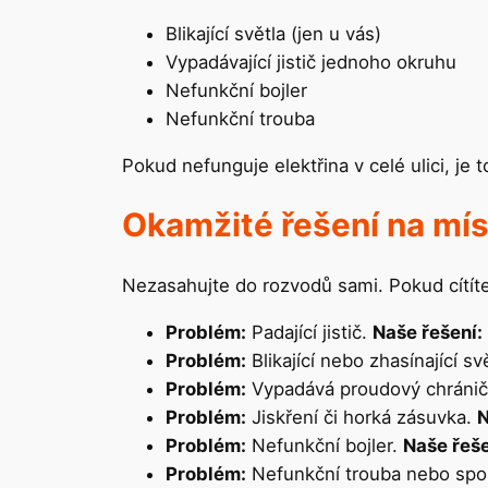
Blikající světla (jen u vás)
Vypadávající jistič jednoho okruhu
Nefunkční bojler
Nefunkční trouba
Pokud nefunguje elektřina v celé ulici, je t
Okamžité řešení na mís
Nezasahujte do rozvodů sami. Pokud cítíte s
Problém:
Padající jistič.
Naše řešení:
Problém:
Blikající nebo zhasínající sv
Problém:
Vypadává proudový chránič
Problém:
Jiskření či horká zásuvka.
N
Problém:
Nefunkční bojler.
Naše řeše
Problém:
Nefunkční trouba nebo spo