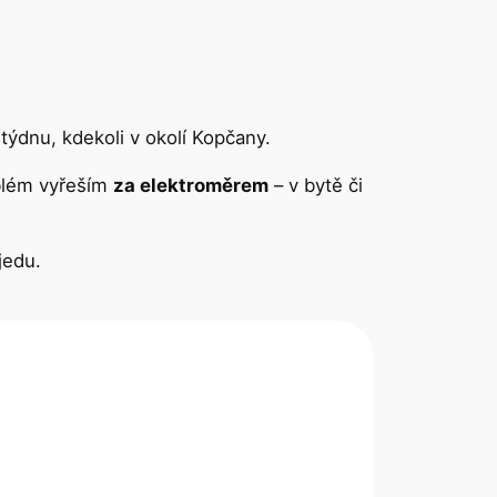
týdnu, kdekoli v okolí Kopčany.
oblém vyřeším
za elektroměrem
– v bytě či
jedu.