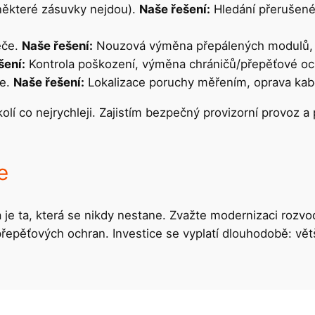
některé zásuvky nejdou).
Naše řešení:
Hledání přerušené
ěče.
Naše řešení:
Nouzová výměna přepálených modulů, d
šení:
Kontrola poškození, výměna chráničů/přepěťové och
ce.
Naše řešení:
Lokalizace poruchy měřením, oprava kabe
lí co nejrychleji. Zajistím bezpečný provizorní provoz a p
e
a je ta, která se nikdy nestane. Zvažte modernizaci roz
řepěťových ochran. Investice se vyplatí dlouhodobě: větš