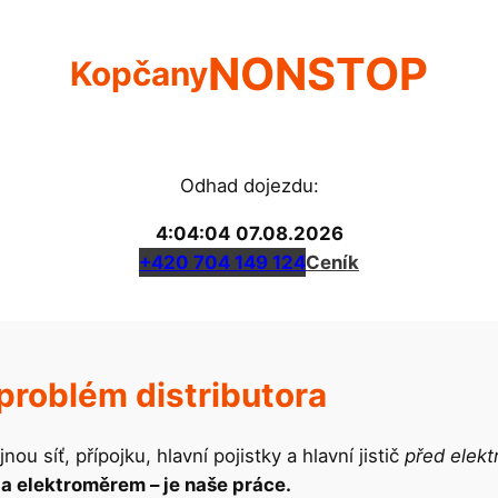
NONSTOP
Kopčany
Odhad dojezdu:
4:04:04
07.08.2026
+420 704 149 124
Ceník
problém distributora
ou síť, přípojku, hlavní pojistky a hlavní jistič
před elek
za elektroměrem – je naše práce.