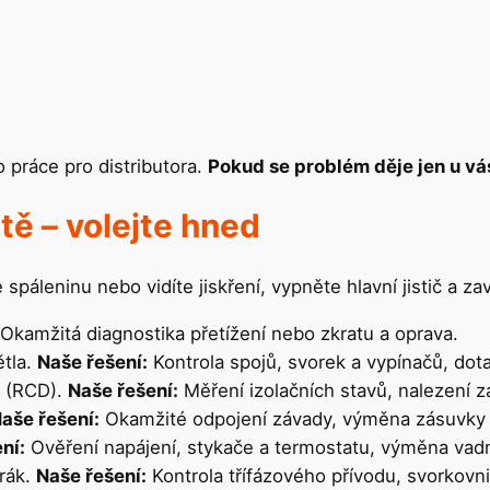
o práce pro distributora.
Pokud se problém děje jen u vá
tě – volejte hned
páleninu nebo vidíte jiskření, vypněte hlavní jistič a zav
Okamžitá diagnostika přetížení nebo zkratu a oprava.
ětla.
Naše řešení:
Kontrola spojů, svorek a vypínačů, do
 (RCD).
Naše řešení:
Měření izolačních stavů, nalezení 
aše řešení:
Okamžité odpojení závady, výměna zásuvky 
ní:
Ověření napájení, stykače a termostatu, výměna vad
rák.
Naše řešení:
Kontrola třífázového přívodu, svorkovnic