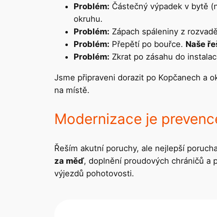
Problém:
Částečný výpadek v bytě (
okruhu.
Problém:
Zápach spáleniny z rozvad
Problém:
Přepětí po bouřce.
Naše ře
Problém:
Zkrat po zásahu do instala
Jsme připraveni dorazit po Kopčanech a oko
na místě.
Modernizace je prevenc
Řeším akutní poruchy, ale nejlepší poruch
za měď
, doplnění proudových chráničů a p
výjezdů pohotovosti.