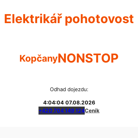
Elektrikář pohotovost
NONSTOP
Kopčany
Odhad dojezdu:
4:04:04
07.08.2026
+420 704 149 124
Ceník