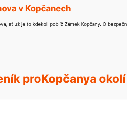
mova v Kopčanech
va, ať už je to kdekoli poblíž Zámek Kopčany. O bezpeč
ník pro
Kopčany
a okolí