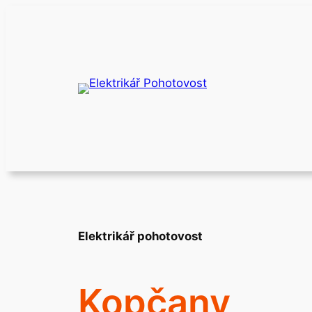
Přeskočit
na
obsah
Elektrikář pohotovost
Kopčany