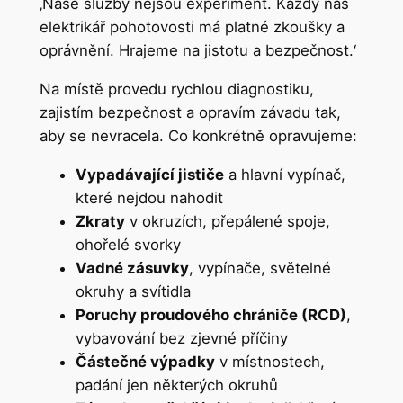
‚Naše služby nejsou experiment. Každý náš
elektrikář pohotovosti má platné zkoušky a
oprávnění. Hrajeme na jistotu a bezpečnost.‘
Na místě provedu rychlou diagnostiku,
zajistím bezpečnost a opravím závadu tak,
aby se nevracela. Co konkrétně opravujeme:
Vypadávající jističe
a hlavní vypínač,
které nejdou nahodit
Zkraty
v okruzích, přepálené spoje,
ohořelé svorky
Vadné zásuvky
, vypínače, světelné
okruhy a svítidla
Poruchy proudového chrániče (RCD)
,
vybavování bez zjevné příčiny
Částečné výpadky
v místnostech,
padání jen některých okruhů