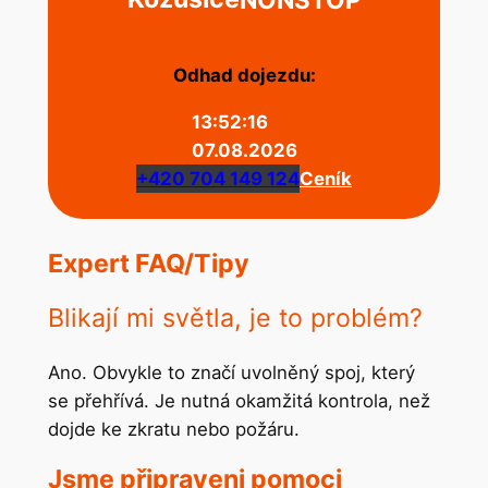
Odhad dojezdu:
13:52:16
07.08.2026
+420 704 149 124
Ceník
Expert FAQ/Tipy
Blikají mi světla, je to problém?
Ano. Obvykle to značí uvolněný spoj, který
se přehřívá. Je nutná okamžitá kontrola, než
dojde ke zkratu nebo požáru.
Jsme připraveni pomoci