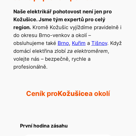
Naše elektrikář pohotovost není jen pro
Kožušice. Jsme tým expertů pro celý
region.
Kromě Kožušic vyjíždíme pravidelně i
do okresu Brno-venkov a okolí –
obsluhujeme také
Brno
,
Kuřim
a
Tišnov
. Když
domácí elektřina zlobí
za elektroměrem
,
volejte nás – bezpečně, rychle a
profesionálně.
Ceník pro
Kožušice
a okolí
První hodina zásahu