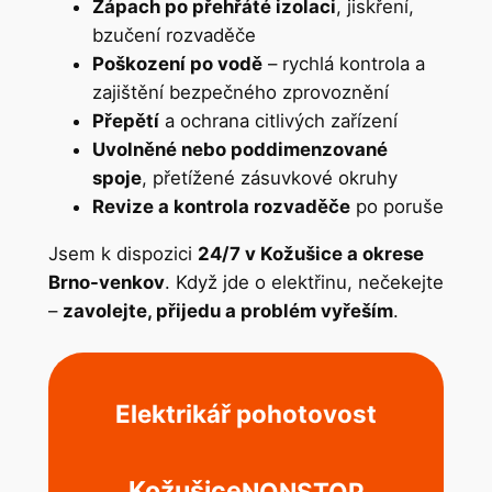
Zápach po přehřáté izolaci
, jiskření,
bzučení rozvaděče
Poškození po vodě
– rychlá kontrola a
zajištění bezpečného zprovoznění
Přepětí
a ochrana citlivých zařízení
Uvolněné nebo poddimenzované
spoje
, přetížené zásuvkové okruhy
Revize a kontrola rozvaděče
po poruše
Jsem k dispozici
24/7 v Kožušice a okrese
Brno-venkov
. Když jde o elektřinu, nečekejte
–
zavolejte, přijedu a problém vyřeším
.
Elektrikář pohotovost
Kožušice
NONSTOP