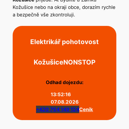
Kožušice nebo na okraji obce, dorazím rychle
a bezpečně vše zkontroluji.
Elektrikář pohotovost
Kožušice
NONSTOP
Odhad dojezdu:
13:52:16
07.08.2026
+420 704 149 124
Ceník