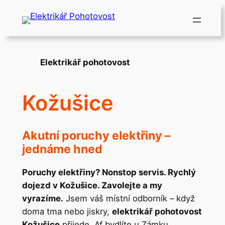
Přeskočit
na
obsah
Elektrikář pohotovost
Kožušice
Akutní poruchy elektřiny –
jednáme hned
Poruchy elektřiny? Nonstop servis. Rychlý
dojezd v Kožušice. Zavolejte a my
vyrazíme.
Jsem váš místní odborník – když
doma tma nebo jiskry,
elektrikář pohotovost
Kožušice
přijede. Ať bydlíte u Zámku