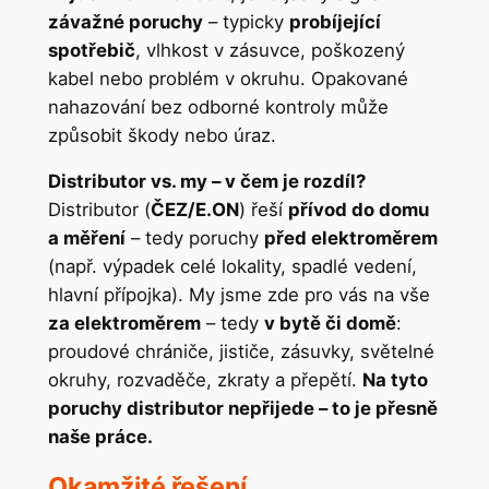
závažné poruchy
– typicky
probíjející
spotřebič
, vlhkost v zásuvce, poškozený
kabel nebo problém v okruhu. Opakované
nahazování bez odborné kontroly může
způsobit škody nebo úraz.
Distributor vs. my – v čem je rozdíl?
Distributor (
ČEZ/E.ON
) řeší
přívod do domu
a měření
– tedy poruchy
před elektroměrem
(např. výpadek celé lokality, spadlé vedení,
hlavní přípojka). My jsme zde pro vás na vše
za elektroměrem
– tedy
v bytě či domě
:
proudové chrániče, jističe, zásuvky, světelné
okruhy, rozvaděče, zkraty a přepětí.
Na tyto
poruchy distributor nepřijede – to je přesně
naše práce.
Okamžité řešení