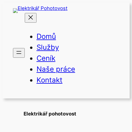
Přeskočit
na
obsah
Domů
Služby
Ceník
Naše práce
Kontakt
Elektrikář pohotovost