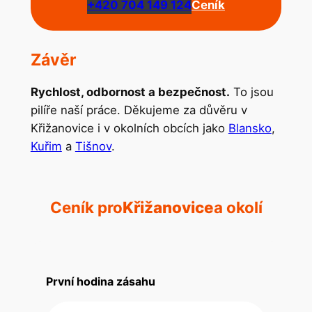
+420 704 149 124
Ceník
Závěr
Rychlost, odbornost a bezpečnost.
To jsou
pilíře naší práce. Děkujeme za důvěru v
Křižanovice i v okolních obcích jako
Blansko
,
Kuřim
a
Tišnov
.
Ceník pro
Křižanovice
a okolí
První hodina zásahu