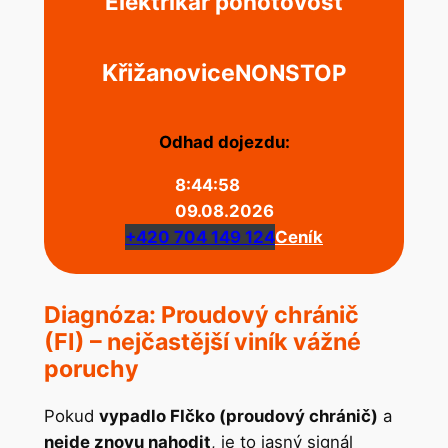
Elektrikář pohotovost
Křižanovice
NONSTOP
Odhad dojezdu:
8:44:58
09.08.2026
+420 704 149 124
Ceník
Diagnóza: Proudový chránič
(FI) – nejčastější viník vážné
poruchy
Pokud
vypadlo FIčko (proudový chránič)
a
nejde znovu nahodit
, je to jasný signál