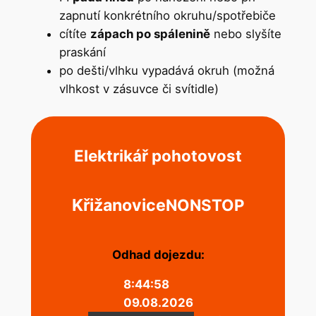
zapnutí konkrétního okruhu/spotřebiče
cítíte
zápach po spálenině
nebo slyšíte
praskání
po dešti/vlhku vypadává okruh (možná
vlhkost v zásuvce či svítidle)
Elektrikář pohotovost
Křižanovice
NONSTOP
Odhad dojezdu:
8:44:58
09.08.2026