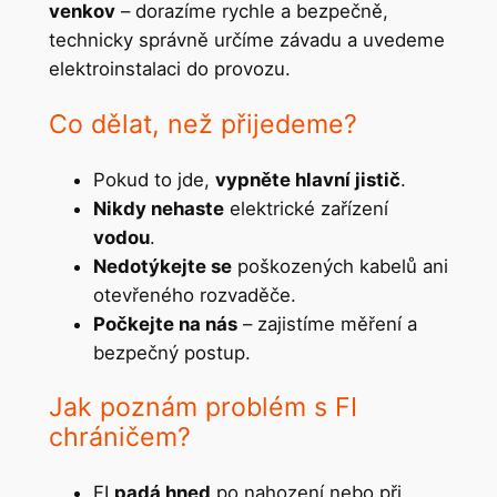
venkov
– dorazíme rychle a bezpečně,
technicky správně určíme závadu a uvedeme
elektroinstalaci do provozu.
Co dělat, než přijedeme?
Pokud to jde,
vypněte hlavní jistič
.
Nikdy nehaste
elektrické zařízení
vodou
.
Nedotýkejte se
poškozených kabelů ani
otevřeného rozvaděče.
Počkejte na nás
– zajistíme měření a
bezpečný postup.
Jak poznám problém s FI
chráničem?
FI
padá hned
po nahození nebo při