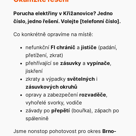
Porucha elektřiny v Křižanovice? Jedno
číslo, jedno řešení. Volejte [telefonní číslo].
Co konkrétně opravíme na místě:
nefunkční
FI chránič
a
jističe
(padání,
přetížení, zkrat)
přehřívající se
zásuvky
a
vypínače
,
jiskření
zkraty a výpadky
světelných
i
zásuvkových okruhů
opravy a zabezpečení
rozvaděče
,
vyhořelé svorky, vodiče
závady po
přepětí
(bouřka), zápach po
spálenině
Jsme nonstop pohotovost pro okres
Brno-