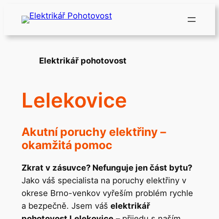
Přeskočit
na
obsah
Elektrikář pohotovost
Lelekovice
Akutní poruchy elektřiny –
okamžitá pomoc
Zkrat v zásuvce? Nefunguje jen část bytu?
Jako váš specialista na poruchy elektřiny v
okrese Brno-venkov vyřeším problém rychle
a bezpečně. Jsem váš
elektrikář
pohotovost Lelekovice
– přijedu s naším