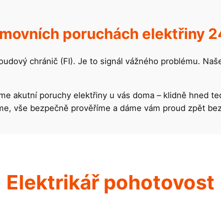
movních poruchách elektřiny 2
roudový chránič (FI). Je to signál vážného problému. Naš
me akutní poruchy elektřiny u vás doma – klidně hned te
deme, vše bezpečně prověříme a dáme vám proud zpět bez
Elektrikář pohotovost