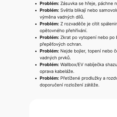
Problém:
Zásuvka se hřeje, páchne ne
Problém:
Světla blikají nebo samovol
výměna vadných dílů.
Problém:
Z rozvaděče je cítit spáleni
opětovného přehřívání.
Problém:
Zkrat po vytopení nebo po
přepěťových ochran.
Problém:
Nejde bojler, topení nebo 
vadných prvků.
Problém:
Wallbox/EV nabíječka shazuj
oprava kabeláže.
Problém:
Přetížené prodlužky a rozd
doporučení rozložení zátěže.