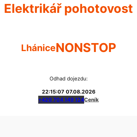
Elektrikář pohotovost
NONSTOP
Lhánice
Odhad dojezdu:
22:15:08
07.08.2026
+420 704 149 124
Ceník