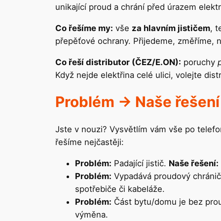
unikající proud a chrání před úrazem elek
Co řešíme my:
vše
za hlavním jističem
, 
přepěťové ochrany. Přijedeme, změříme, n
Co řeší distributor (ČEZ/E.ON):
poruchy
Když nejde elektřina celé ulici, volejte dis
Problém → Naše řešení 
Jste v nouzi? Vysvětlím vám vše po telefo
řešíme nejčastěji:
Problém:
Padající jistič.
Naše řešení:
Problém:
Vypadává proudový chránič 
spotřebiče či kabeláže.
Problém:
Část bytu/domu je bez pro
výměna.