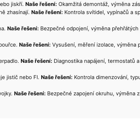
bo jiskří.
Naše řešení:
Okamžitá demontáž, výměna zásuv
ně zhasínají.
Naše řešení:
Kontrola svítidel, vypínačů a 
na.
Naše řešení:
Bezpečné odpojení, výměna přehřátých sv
 bouřce.
Naše řešení:
Vysušení, měření izolace, výměna p
čerpadlo.
Naše řešení:
Diagnostika napájení, termostatů 
e jistič nebo FI.
Naše řešení:
Kontrola dimenzování, typu
vojky.
Naše řešení:
Bezpečné zapojení okruhu, výměna z