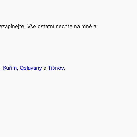
 nezapínejte. Vše ostatní nechte na mně a
 i
Kuřim
,
Oslavany
a
Tišnov
.