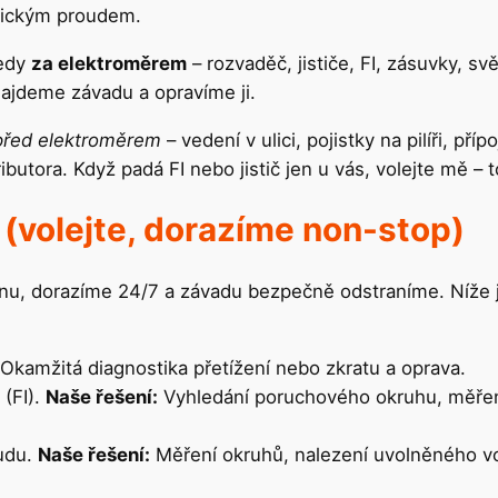
trickým proudem.
tedy
za elektroměrem
– rozvaděč, jističe, FI, zásuvky, svě
ajdeme závadu a opravíme ji.
před elektroměrem
– vedení v ulici, pojistky na pilíři, př
tributora. Když padá FI nebo jistič jen u vás, volejte mě –
(volejte, dorazíme non-stop)
nu, dorazíme 24/7 a závadu bezpečně odstraníme. Níže js
Okamžitá diagnostika přetížení nebo zkratu a oprava.
(FI).
Naše řešení:
Vyhledání poruchového okruhu, měření
udu.
Naše řešení:
Měření okruhů, nalezení uvolněného vo