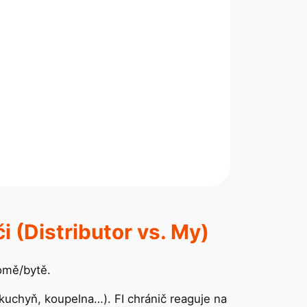
i (Distributor vs. My)
domě/bytě.
 kuchyň, koupelna…). FI chránič reaguje na