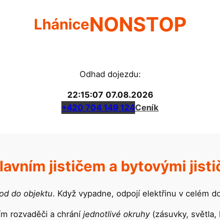
NONSTOP
Lhánice
Odhad dojezdu:
22:15:08
07.08.2026
+420 704 149 124
Ceník
avním jističem a bytovými jistič
vod do objektu
. Když vypadne, odpojí elektřinu v celém 
m rozvaděči a chrání
jednotlivé okruhy
(zásuvky, světla,