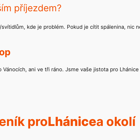
aším příjezdem?
/svítidlům, kde je problém. Pokud je cítit spálenina, nic
top
 Vánocích, ani ve tři ráno. Jsme vaše jistota pro Lhánice
eník pro
Lhánice
a okolí