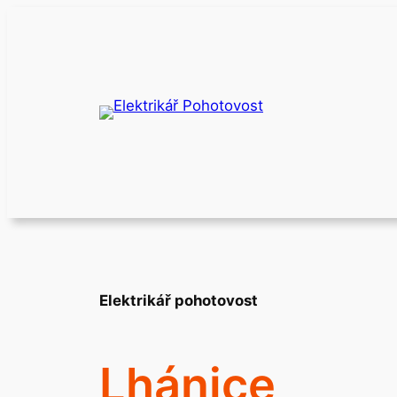
Přeskočit
na
obsah
Elektrikář pohotovost
Lhánice