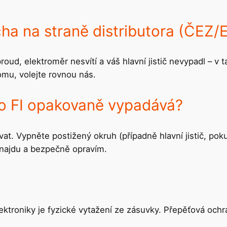
ha na straně distributora (ČEZ/
oud, elektroměr nesvítí a váš hlavní jistič nevypadl – v 
mu, volejte rovnou nás.
ebo FI opakovaně vypadává?
 Vypněte postižený okruh (případně hlavní jistič, pokud 
u najdu a bezpečně opravím.
elektroniky je fyzické vytažení ze zásuvky. Přepěťová oc