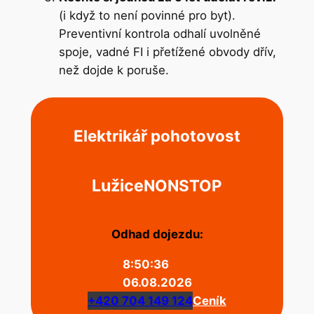
(i když to není povinné pro byt).
Preventivní kontrola odhalí uvolněné
spoje, vadné FI i přetížené obvody dřív,
než dojde k poruše.
Elektrikář pohotovost
Lužice
NONSTOP
Odhad dojezdu:
8:50:36
06.08.2026
+420 704 149 124
Ceník