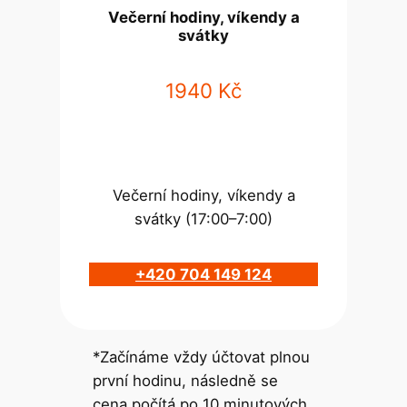
Večerní hodiny, víkendy a
svátky
1940 Kč
Večerní hodiny, víkendy a
svátky (17:00–7:00)
+420 704 149 124
*Začínáme vždy účtovat plnou
první hodinu, následně se
cena počítá po 10 minutových