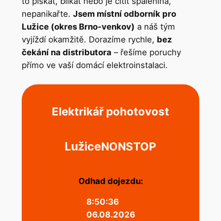
to pískat, blikat nebo je cítit spálenina,
nepanikařte.
Jsem místní odborník pro
Lužice (okres Brno-venkov)
a náš tým
vyjíždí okamžitě. Dorazíme rychle,
bez
čekání na distributora
– řešíme poruchy
přímo ve vaší domácí elektroinstalaci.
Elektrikář pohotovost
Lužice
NONSTOP
Odhad dojezdu:
8:50:36
06.08.2026