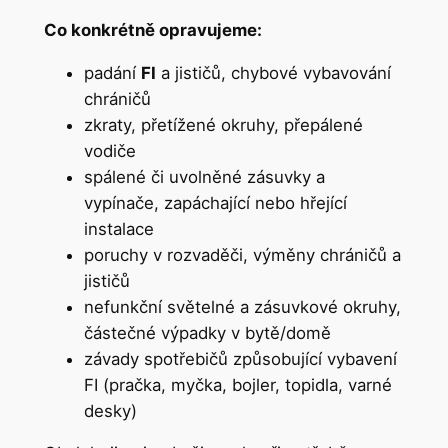
Co konkrétně opravujeme:
padání
FI
a jističů, chybové vybavování
chráničů
zkraty, přetížené okruhy, přepálené
vodiče
spálené či uvolněné zásuvky a
vypínače, zapáchající nebo hřející
instalace
poruchy v rozvaděči, výměny chráničů a
jističů
nefunkční světelné a zásuvkové okruhy,
částečné výpadky v bytě/domě
závady spotřebičů způsobující vybavení
FI (pračka, myčka, bojler, topidla, varné
desky)