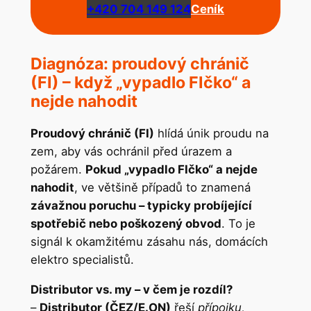
+420 704 149 124
Ceník
Diagnóza: proudový chránič
(FI) – když „vypadlo FIčko“ a
nejde nahodit
Proudový chránič (FI)
hlídá únik proudu na
zem, aby vás ochránil před úrazem a
požárem.
Pokud „vypadlo FIčko“ a nejde
nahodit
, ve většině případů to znamená
závažnou poruchu – typicky probíjející
spotřebič nebo poškozený obvod
. To je
signál k okamžitému zásahu nás, domácích
elektro specialistů.
Distributor vs. my – v čem je rozdíl?
–
Distributor (ČEZ/E.ON)
řeší
přípojku,