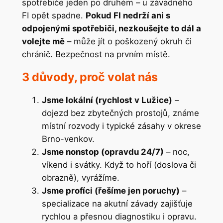
spotřebiče jeden po druhém – u závadného
FI opět spadne.
Pokud FI nedrží ani s
odpojenými spotřebiči, nezkoušejte to dál a
volejte mě
– může jít o poškozený okruh či
chránič. Bezpečnost na prvním místě.
3 důvody, proč volat nás
Jsme lokální (rychlost v Lužice)
–
dojezd bez zbytečných prostojů, známe
místní rozvody i typické zásahy v okrese
Brno-venkov.
Jsme nonstop (opravdu 24/7)
– noc,
víkend i svátky. Když to hoří (doslova či
obrazně), vyrážíme.
Jsme profíci (řešíme jen poruchy)
–
specializace na akutní závady zajišťuje
rychlou a přesnou diagnostiku i opravu.