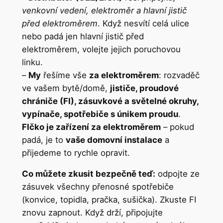
venkovní vedení, elektroměr a hlavní jistič
před elektroměrem
. Když nesvítí celá ulice
nebo padá jen hlavní jistič před
elektroměrem, volejte jejich poruchovou
linku.
–
My
řešíme vše
za elektroměrem
: rozvaděč
ve vašem bytě/domě,
jističe, proudové
chrániče (FI), zásuvkové a světelné okruhy,
vypínače, spotřebiče s únikem proudu
.
FIčko je zařízení za elektroměrem
– pokud
padá, je to
vaše domovní instalace
a
přijedeme to rychle opravit.
Co můžete zkusit bezpečně teď:
odpojte ze
zásuvek všechny přenosné spotřebiče
(konvice, topidla, pračka, sušička). Zkuste FI
znovu zapnout. Když drží, připojujte