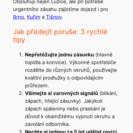
Obsluhuji nejen Lužice, ale při potřebě
urgentního zásahu zajistíme dojezd i pro
Brno
,
Kuřim
a
Tišnov
.
Jak předejít poruše: 3 rychlé
tipy
Nepřetěžujte jednu zásuvku
(hlavně
topidla a konvice). Výkonné spotřebiče
rozdělte do různých okruhů, používejte
kvalitní prodlužky s odpovídajícím
průřezem.
Všímejte si varovných signálů
(blikání,
zápach, hřející zásuvky). Jakýkoli
zápach spáleniny nebo praskání je
důvod k okamžitému vypnutí okruhu a
zavolání odborníka.
Nechte si jednou za 5 let udělat revizi