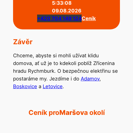
5:33:08
09.08.2026
+420 704 149 124
Ceník
Závěr
Chceme, abyste si mohli užívat klidu
domova, ať už je to kdekoli poblíž Zřícenina
hradu Rychmburk. O bezpečnou elektřinu se
postaráme my. Jezdíme i do
Adamov
,
Boskovice
a
Letovice
.
Ceník pro
Maršov
a okolí