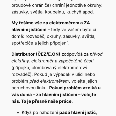
proudové chrániče) chrání jednotlivé okruhy:
zásuvky, světla, koupelnu, kuchyň apod.
My řešíme vše za elektroměrem a ZA
hlavním jističem
– tedy ve vašem bytě či
domě: rozvaděč, okruhy, zásuvky, světla,
spotřebiče a jejich připojení.
Distributor (ČEZ/E.ON)
zodpovídá za
přívod
elektřiny, elektroměr a zapečetěné části
(přípojka, plombovaný elektroměrový
rozvaděč). Pokud je výpadek v ulici nebo
problém
před elektroměrem
, volejte jejich
poruchovou linku.
Pokud problém vzniká u
vás doma – za hlavním jističem – volejte
nás. To je přesně naše práce.
Když po nahození
padá hlavní jistič
,