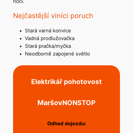
noci.
Nejčastější viníci poruch
Stará varná konvice
Vadná prodlužovačka
Stará pračka/myčka
Neodborně zapojené světlo
Elektrikář pohotovost
Maršov
NONSTOP
Odhad dojezdu: