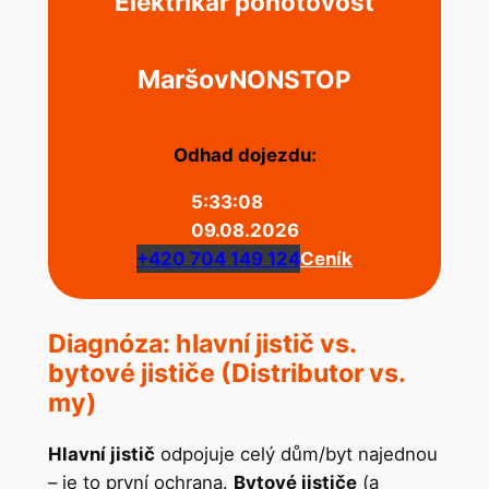
Elektrikář pohotovost
Maršov
NONSTOP
Odhad dojezdu:
5:33:08
09.08.2026
+420 704 149 124
Ceník
Diagnóza: hlavní jistič vs.
bytové jističe (Distributor vs.
my)
Hlavní jistič
odpojuje celý dům/byt najednou
– je to první ochrana.
Bytové jističe
(a