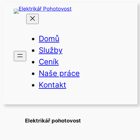
Přeskočit
na
obsah
Domů
Služby
Ceník
Naše práce
Kontakt
Elektrikář pohotovost