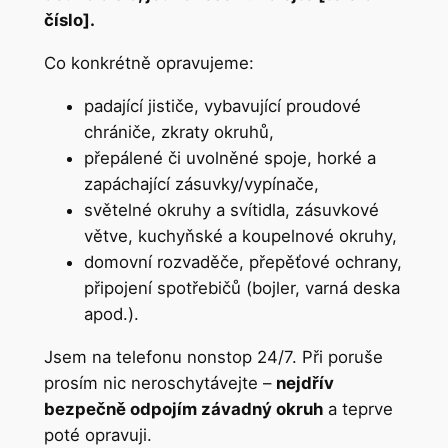
číslo].
Co konkrétně opravujeme:
padající jističe, vybavující proudové
chrániče, zkraty okruhů,
přepálené či uvolněné spoje, horké a
zapáchající zásuvky/vypínače,
světelné okruhy a svítidla, zásuvkové
větve, kuchyňské a koupelnové okruhy,
domovní rozvaděče, přepěťové ochrany,
připojení spotřebičů (bojler, varná deska
apod.).
Jsem na telefonu nonstop 24/7. Při poruše
prosím nic neroschytávejte –
nejdřív
bezpečně odpojím závadný okruh
a teprve
poté opravuji.