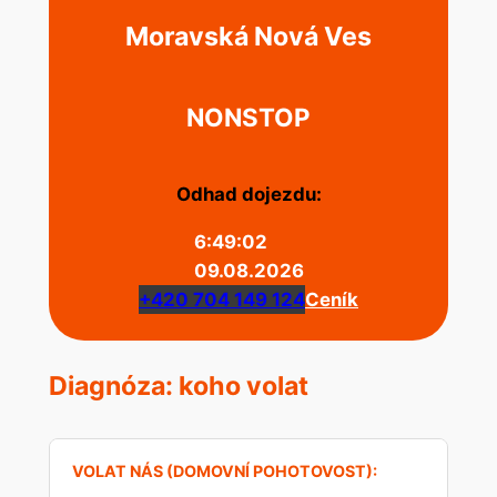
Moravská Nová Ves
NONSTOP
Odhad dojezdu:
6:49:02
09.08.2026
+420 704 149 124
Ceník
Diagnóza: koho volat