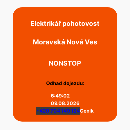
Elektrikář pohotovost
Moravská Nová Ves
NONSTOP
Odhad dojezdu:
6:49:02
09.08.2026
+420 704 149 124
Ceník