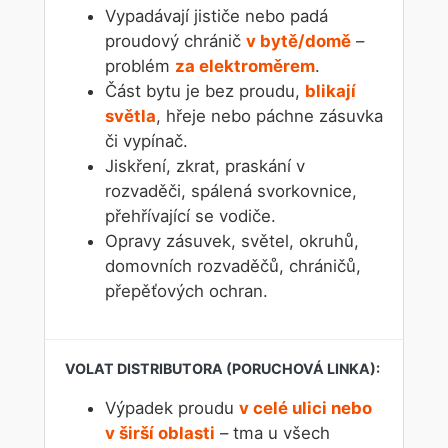
Vypadávají jističe nebo padá
proudový chránič
v bytě/domě
–
problém
za elektroměrem
.
Část bytu je bez proudu,
blikají
světla
, hřeje nebo páchne zásuvka
či vypínač.
Jiskření, zkrat, praskání v
rozvaděči, spálená svorkovnice,
přehřívající se vodiče.
Opravy zásuvek, světel, okruhů,
domovních rozvaděčů, chráničů,
přepěťových ochran.
Výpadek proudu
v celé ulici nebo
v širší oblasti
– tma u všech