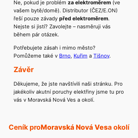
Ne, pokud je problém
za elektroměrem
(ve
vašem bytě/domě). Distributor (ČEZ/E.ON)
řeší pouze závady
před elektroměrem
.
Nejste si jistí? Zavolejte – nasměruji vás
během pár otázek.
Potřebujete zásah i mimo město?
Pomůžeme také v
Brno
,
Kuřim
a
Tišnov
.
Závěr
Děkujeme, že jste navštívili naši stránku. Pro
jakékoliv akutní poruchy elektřiny jsme tu pro
vás v Moravská Nová Ves a okolí.
Ceník pro
Moravská Nová Ves
a okolí