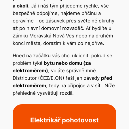
a okolí.
Já i náš tým přijedeme rychle, vše
bezpečně odpojíme, najdeme příčinu a
opravíme – od zásuvek přes světelné okruhy
až po hlavní domovní rozvaděč. Ať bydlíte u
Zámku Moravská Nová Ves nebo na druhém
konci města, dorazím k vám co nejdříve.
Hned na začátku vás chci uklidnit: pokud se
problém týká
bytu nebo domu (za
elektroměrem)
, voláte správně mně.
Distributor (ČEZ/E.ON) řeší jen závady
před
elektroměrem
, tedy na přípojce a v síti. Níže
přehledně vysvětluji rozdíl.
Elektrikář pohotovost