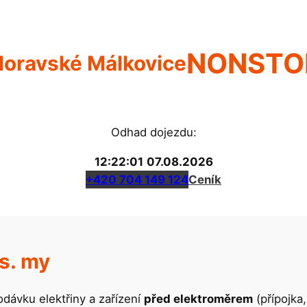
NONSTO
oravské Málkovice
Odhad dojezdu:
12:22:01
07.08.2026
+420 704 149 124
Ceník
s. my
dávku elektřiny a zařízení
před elektroměrem
(přípojka,