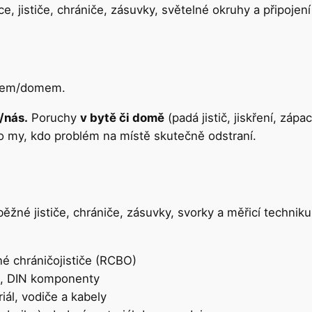
, jističe, chrániče, zásuvky, světelné okruhy a připojení
em/domem.
/nás.
Poruchy
v bytě či domě
(padá jistič, jiskření, záp
o my, kdo problém na místě skutečně odstraní.
 běžné jističe, chrániče, zásuvky, svorky a měřicí techn
é chráničojističe (RCBO)
ce, DIN komponenty
iál, vodiče a kabely