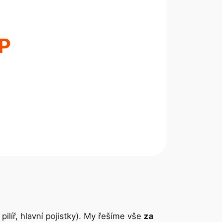
P
 pilíř, hlavní pojistky). My řešíme vše
za