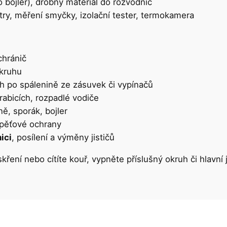
 bojler), drobný materiál do rozvodnic
try, měření smyčky, izolační tester, termokamera
hránič
kruhu
ach po spálenině ze zásuvek či vypínačů
rabicích, rozpadlé vodiče
ě, sporák, bojler
epěťové ochrany
ici
, posílení a výměny jističů
skření nebo cítíte kouř, vypněte příslušný okruh či hlavní j