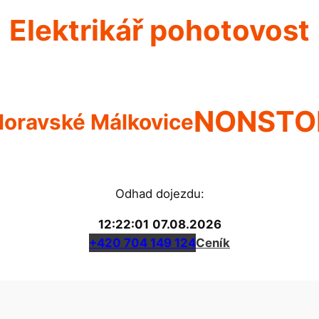
Elektrikář pohotovost
NONSTO
oravské Málkovice
Odhad dojezdu:
12:22:01
07.08.2026
+420 704 149 124
Ceník