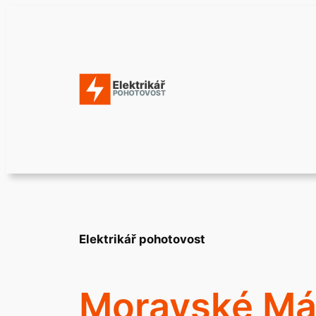
Přeskočit
na
obsah
Elektrikář pohotovost
Moravské Má