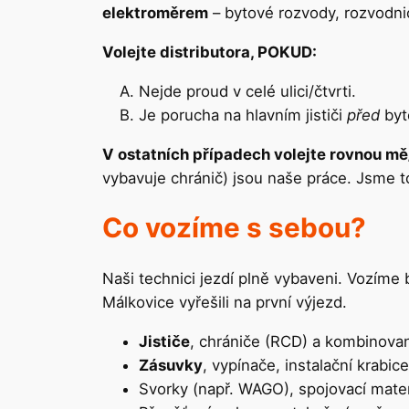
elektroměrem
– bytové rozvody, rozvodnice
Volejte distributora, POKUD:
Nejde proud v celé ulici/čtvrti.
Je porucha na hlavním jističi
před
byt
V ostatních případech volejte rovnou mě
vybavuje chránič) jsou naše práce. Jsme t
Co vozíme s sebou?
Naši technici jezdí plně vybaveni. Vozíme
Málkovice vyřešili na první výjezd.
Jističe
, chrániče (RCD) a kombinovan
Zásuvky
, vypínače, instalační krabi
Svorky (např. WAGO), spojovací mater