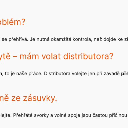
roblém?
ý se přehřívá. Je nutná okamžitá kontrola, než dojde ke 
bytě – mám volat distributora?
m
, to je naše práce. Distributora volejte jen při závadě
př
ně ze zásuvky.
olejte. Přehřáté svorky a volné spoje jsou častou příčinou