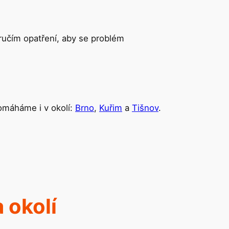
ručím opatření, aby se problém
omáháme i v okolí:
Brno
,
Kuřim
a
Tišnov
.
a okolí