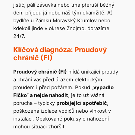
jistič, pálí zásuvka nebo tma přeruší běžný
den, přijedu já nebo náš tým okamžitě. Ať
bydlíte u Zámku Moravský Krumlov nebo
kdekoli jinde v okrese Znojmo, dorazíme
24/7.
Klíčová diagnóza: Proudový
chránič (FI)
Proudový chránič (FI)
hlídá unikající proudy
a chrání vás před úrazem elektrickým
proudem i před požárem. Pokud
„vypadlo
FIčko“ a nejde nahodit
, je to už vážná
porucha – typicky
probíjející spotřebič
,
poškozená izolace vodičů nebo vlhkost v
instalaci. Opakované pokusy o nahození
mohou situaci zhoršit.