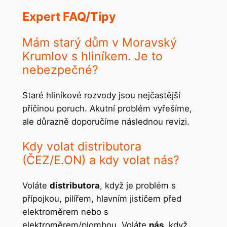
Expert FAQ/Tipy
Mám starý dům v Moravský
Krumlov s hliníkem. Je to
nebezpečné?
Staré hliníkové rozvody jsou nejčastější
příčinou poruch. Akutní problém vyřešíme,
ale důrazně doporučíme následnou revizi.
Kdy volat distributora
(ČEZ/E.ON) a kdy volat nás?
Voláte
distributora
, když je problém s
přípojkou, pilířem, hlavním jističem před
elektroměrem nebo s
elektroměrem/plombou. Voláte
nás
, když