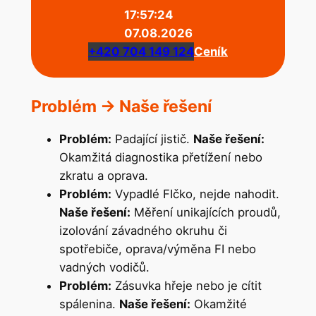
17:57:25
07.08.2026
+420 704 149 124
Ceník
Problém → Naše řešení
Problém:
Padající jistič.
Naše řešení:
Okamžitá diagnostika přetížení nebo
zkratu a oprava.
Problém:
Vypadlé FIčko, nejde nahodit.
Naše řešení:
Měření unikajících proudů,
izolování závadného okruhu či
spotřebiče, oprava/výměna FI nebo
vadných vodičů.
Problém:
Zásuvka hřeje nebo je cítit
spálenina.
Naše řešení:
Okamžité