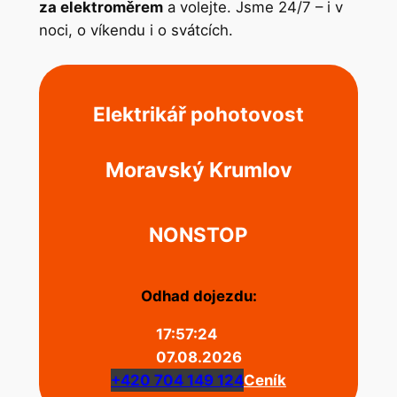
za elektroměrem
a volejte. Jsme 24/7 – i v
noci, o víkendu i o svátcích.
Elektrikář pohotovost
Moravský Krumlov
NONSTOP
Odhad dojezdu:
17:57:25
07.08.2026
+420 704 149 124
Ceník