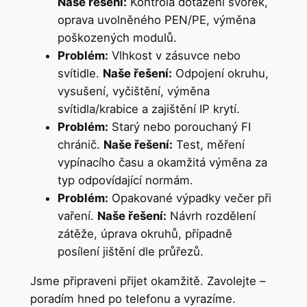
Naše řešení:
Kontrola dotažení svorek,
oprava uvolněného PEN/PE, výměna
poškozených modulů.
Problém:
Vlhkost v zásuvce nebo
svítidle.
Naše řešení:
Odpojení okruhu,
vysušení, vyčištění, výměna
svítidla/krabice a zajištění IP krytí.
Problém:
Starý nebo porouchaný FI
chránič.
Naše řešení:
Test, měření
vypínacího času a okamžitá výměna za
typ odpovídající normám.
Problém:
Opakované výpadky večer při
vaření.
Naše řešení:
Návrh rozdělení
zátěže, úprava okruhů, případně
posílení jištění dle průřezů.
Jsme připraveni přijet okamžitě. Zavolejte –
poradím hned po telefonu a vyrazíme.