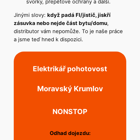
svorky, přepěťové ochrany a další.
Jinými slovy:
když padá FI/jistič, jiskří
zásuvka nebo nejde část bytu/domu
,
distributor vám nepomůže. To je naše práce
a jsme teď hned k dispozici.
Elektrikář pohotovost
Moravský Krumlov
NONSTOP
Odhad dojezdu: