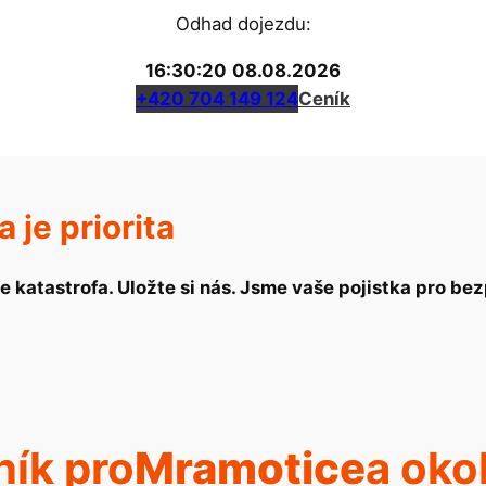
Odhad dojezdu:
16:30:21
08.08.2026
+420 704 149 124
Ceník
je priorita
e katastrofa. Uložte si nás. Jsme vaše pojistka pro b
ík pro
Mramotice
a okol