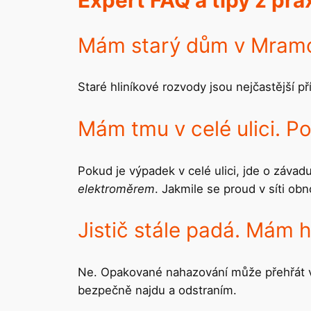
Expert FAQ a tipy z pra
Mám starý dům v Mramot
Staré hliníkové rozvody jsou nejčastější 
Mám tmu v celé ulici. 
Pokud je výpadek v celé ulici, jde o závad
elektroměrem
. Jakmile se proud v síti ob
Jistič stále padá. Mám
Ne. Opakované nahazování může přehřát ved
bezpečně najdu a odstraním.