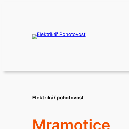
Přeskočit
na
obsah
Elektrikář pohotovost
Mramotice