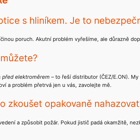
xe
ice s hliníkem. Je to nebezpeč
příčinou poruch. Akutní problém vyřešíme, ale důrazně do
Pomůžete?
u
před elektroměrem
– to řeší distributor (ČEZ/E.ON). 
noví a problém přetrvá jen u vás, zavolejte mě.
 ho zkoušet opakovaně nahazovat
ení a způsobit požár. Pokud jistič padá okamžitě, nezko