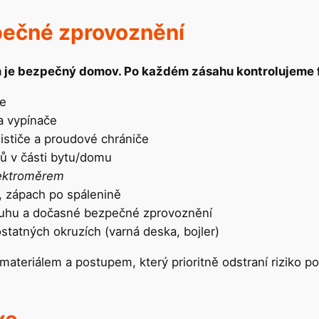
pečné zprovoznění
em je bezpečný domov. Po každém zásahu kontrolujeme
če
a vypínače
ističe a proudové chrániče
ů v části bytu/domu
lektroměrem
, zápach po spálenině
ruhu a dočasné bezpečné zprovoznění
statných okruzích (varná deska, bojler)
materiálem a postupem, který prioritně odstraní riziko po