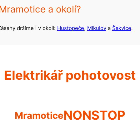
Mramotice a okolí?
ásahy držíme i v okolí:
Hustopeče
,
Mikulov
a
Šakvice
.
Elektrikář pohotovost
NONSTOP
Mramotice