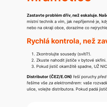
Zastavte problém dřív, než eskaluje. Naš
místní technik a vím, jak nepříjemné je, k
nebo na okraji obce, dorazíme co nejrych
Rychlá kontrola, než za
Zkontrolujte sousedy (svítí?).
Zkuste nahodit jističe v bytové skříni.
Pokud jistič okamžitě spadne, UŽ 
Distributor (ČEZ/E.ON)
řeší poruchy
před
řešíme vše
za elektroměrem
: vaše rozvad
ulice, volejte distributora. Pokud padá jisti