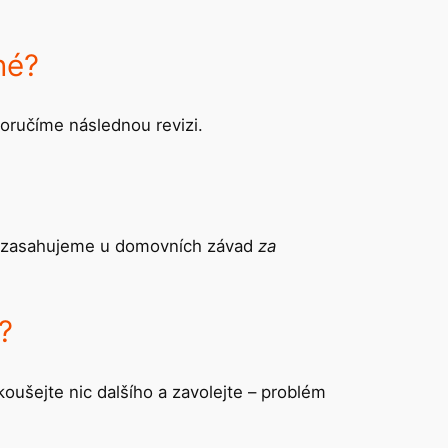
né?
poručíme následnou revizi.
My zasahujeme u domovních závad
za
?
ušejte nic dalšího a zavolejte – problém