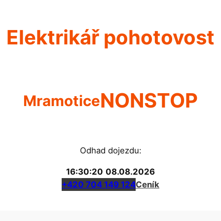
Elektrikář pohotovost
NONSTOP
Mramotice
Odhad dojezdu:
16:30:21
08.08.2026
+420 704 149 124
Ceník