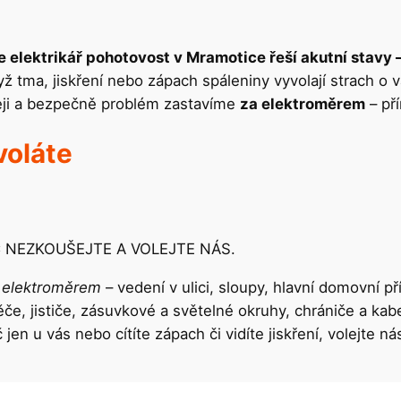
e elektrikář pohotovost v Mramotice řeší akutní stavy 
dyž tma, jiskření nebo zápach spáleniny vyvolají strach o
leji a bezpečně problém zastavíme
za elektroměrem
– př
voláte
NIC NEZKOUŠEJTE A VOLEJTE NÁS.
 elektroměrem
– vedení v ulici, sloupy, hlavní domovní p
ěče, jističe, zásuvkové a světelné okruhy, chrániče a kab
č jen u vás nebo cítíte zápach či vidíte jiskření, volejte ná