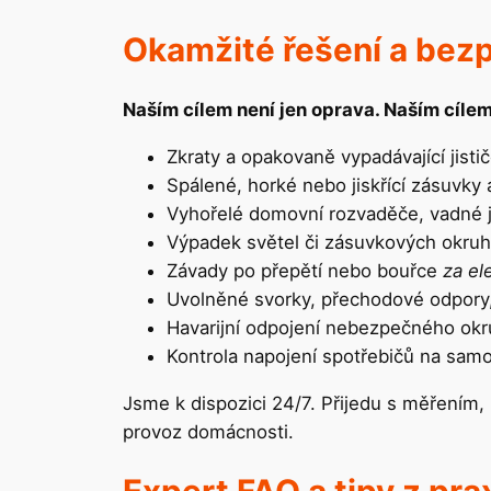
Okamžité řešení a bez
Naším cílem není jen oprava. Naším cíl
Zkraty a opakovaně vypadávající jisti
Spálené, horké nebo jiskřící zásuvky 
Vyhořelé domovní rozvaděče, vadné j
Výpadek světel či zásuvkových okruh
Závady po přepětí nebo bouřce
za e
Uvolněné svorky, přechodové odpory
Havarijní odpojení nebezpečného ok
Kontrola napojení spotřebičů na samo
Jsme k dispozici 24/7. Přijedu s měřením, 
provoz domácnosti.