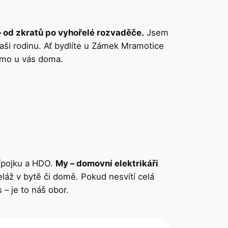
– od zkratů po vyhořelé rozvaděče.
Jsem
 vaši rodinu. Ať bydlíte u Zámek Mramotice
ímo u vás doma.
řípojku a HDO.
My – domovní elektrikáři
eláž v bytě či domě. Pokud nesvítí celá
s – je to náš obor.