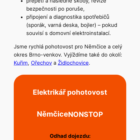
přepětí a následné škody, revize
bezpečnosti po poruše,
připojení a diagnostika spotřebičů
(sporák, varná deska, bojler) – pokud
souvisí s domovní elektroinstalací.
Jsme rychlá pohotovost pro Němčice a celý
okres Brno-venkov. Vyjíždíme také do okolí:
Kuřim
,
Ořechov
a
Židlochovice
.
Elektrikář pohotovost
Němčice
NONSTOP
Odhad dojezdu: