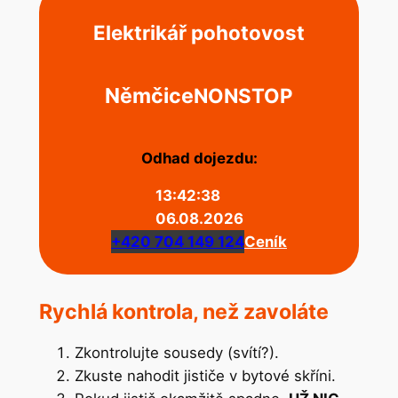
Elektrikář pohotovost
Němčice
NONSTOP
Odhad dojezdu:
13:42:38
06.08.2026
+420 704 149 124
Ceník
Rychlá kontrola, než zavoláte
Zkontrolujte sousedy (svítí?).
Zkuste nahodit jističe v bytové skříni.