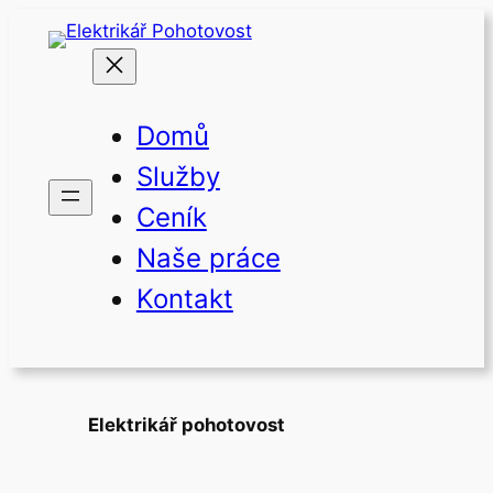
Přeskočit
na
obsah
Domů
Služby
Ceník
Naše práce
Kontakt
Elektrikář pohotovost