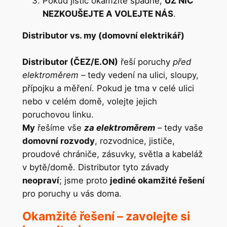
Pokud jistič okamžitě spadne,
UŽ NIC
NEZKOUŠEJTE A VOLEJTE NÁS
.
Distributor vs. my (domovní elektrikář)
Distributor (ČEZ/E.ON)
řeší poruchy
před
elektroměrem
– tedy vedení na ulici, sloupy,
přípojku a měření. Pokud je tma v celé ulici
nebo v celém domě, volejte jejich
poruchovou linku.
My
řešíme vše
za elektroměrem
– tedy vaše
domovní rozvody
, rozvodnice, jističe,
proudové chrániče, zásuvky, světla a kabeláž
v bytě/domě. Distributor tyto závady
neopraví
; jsme proto
jediné okamžité řešení
pro poruchy u vás doma.
Okamžité řešení – zavolejte si