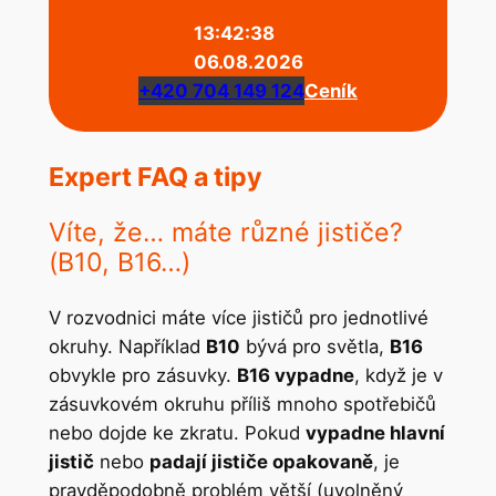
13:42:38
06.08.2026
+420 704 149 124
Ceník
Expert FAQ a tipy
Víte, že… máte různé jističe?
(B10, B16…)
V rozvodnici máte více jističů pro jednotlivé
okruhy. Například
B10
bývá pro světla,
B16
obvykle pro zásuvky.
B16 vypadne
, když je v
zásuvkovém okruhu příliš mnoho spotřebičů
nebo dojde ke zkratu. Pokud
vypadne hlavní
jistič
nebo
padají jističe opakovaně
, je
pravděpodobně problém větší (uvolněný