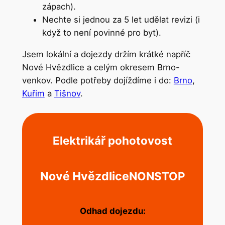
zápach).
Nechte si jednou za 5 let udělat revizi (i
když to není povinné pro byt).
Jsem lokální a dojezdy držím krátké napříč
Nové Hvězdlice a celým okresem Brno-
venkov. Podle potřeby dojíždíme i do:
Brno
,
Kuřim
a
Tišnov
.
Elektrikář pohotovost
Nové Hvězdlice
NONSTOP
Odhad dojezdu: