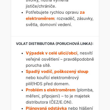
jističe/chrániče.
Potřebujete rychlou opravu
za
elektroměrem
: rozvaděč, zásuvky,
světla, domovní vedení.
Výpadek v celé ulici/obci
, nesvítí
veřejné osvětlení – pravděpodobně
porucha sítě.
Spadlý vodič, poškozený sloup
nebo kouřící elektroměrový
pilíř/HDS před domem.
Problém s elektroměrem
(plomba,
měření, připojení) – to je majetek
distributora (ČEZ/E.ON).
Plánovaná odstávka
nebo hlášení