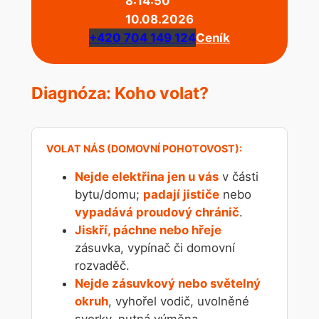
8:14:50
10.08.2026
+420 704 149 124
Ceník
Diagnóza: Koho volat?
Nejde elektřina jen u vás
v části
bytu/domu;
padají jističe
nebo
vypadává proudový chránič
.
Jiskří, páchne nebo hřeje
zásuvka, vypínač či domovní
rozvaděč.
Nejde zásuvkový nebo světelný
okruh
, vyhořel vodič, uvolněné
svorky, nutná výměna