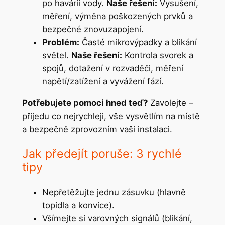
po havárii vody.
Naše řešení:
Vysušení,
měření, výměna poškozených prvků a
bezpečné znovuzapojení.
Problém:
Časté mikrovýpadky a blikání
světel.
Naše řešení:
Kontrola svorek a
spojů, dotažení v rozvaděči, měření
napětí/zatížení a vyvážení fází.
Potřebujete pomoci hned teď?
Zavolejte –
přijedu co nejrychleji, vše vysvětlím na místě
a bezpečně zprovozním vaši instalaci.
Jak předejít poruše: 3 rychlé
tipy
Nepřetěžujte jednu zásuvku (hlavně
topidla a konvice).
Všímejte si varovných signálů (blikání,