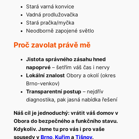
Stará varná konvice
Vadná prodlužovačka
Stará pračka/myčka
Neodborně zapojené světlo
Proč zavolat právě mě
Jistota správného zásahu hned
napoprvé
– šetřím váš čas i nervy
Lokální znalost
Obory a okolí (okres
Brno-venkov)
Transparentní postup
– nejdřív
diagnostika, pak jasná nabídka řešení
Náš cíl je jednoduchý: vrátit váš domov v
Obora do bezpečného a funkčního stavu.
Kdykoliv. Jsme tu pro vás i pro vaše
sousedy v
Brno
,
Kuřim
a
Tišnov
.