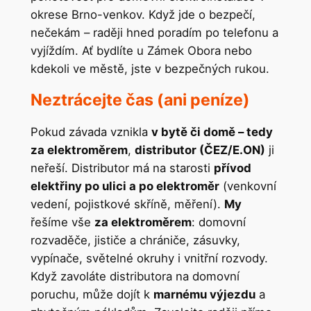
okrese Brno-venkov. Když jde o bezpečí,
nečekám – raději hned poradím po telefonu a
vyjíždím. Ať bydlíte u Zámek Obora nebo
kdekoli ve městě, jste v bezpečných rukou.
Neztrácejte čas (ani peníze)
Pokud závada vznikla
v bytě či domě – tedy
za elektroměrem
,
distributor (ČEZ/E.ON)
ji
neřeší. Distributor má na starosti
přívod
elektřiny po ulici a po elektroměr
(venkovní
vedení, pojistkové skříně, měření).
My
řešíme vše
za elektroměrem
: domovní
rozvaděče, jističe a chrániče, zásuvky,
vypínače, světelné okruhy i vnitřní rozvody.
Když zavoláte distributora na domovní
poruchu, může dojít k
marnému výjezdu
a