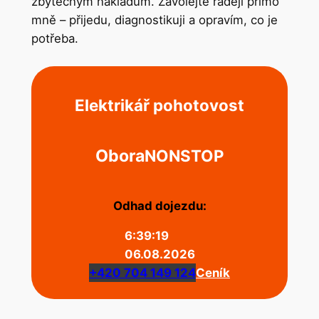
zbytečným nákladům. Zavolejte raději přímo
mně – přijedu, diagnostikuji a opravím, co je
potřeba.
Elektrikář pohotovost
Obora
NONSTOP
Odhad dojezdu:
6:39:19
06.08.2026
+420 704 149 124
Ceník