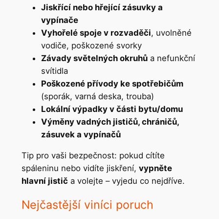
Jiskřící nebo hřející zásuvky a
vypínače
Vyhořelé spoje v rozvaděči
, uvolněné
vodiče, poškozené svorky
Závady světelných okruhů
a nefunkční
svítidla
Poškozené přívody ke spotřebičům
(sporák, varná deska, troubа)
Lokální výpadky v části bytu/domu
Výměny vadných jističů, chráničů,
zásuvek a vypínačů
Tip pro vaši bezpečnost: pokud cítíte
spáleninu nebo vidíte jiskření,
vypněte
hlavní jistič
a volejte – vyjedu co nejdříve.
Nejčastější viníci poruch