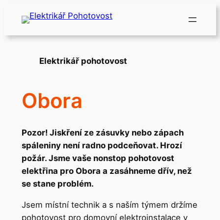
Přeskočit
na
obsah
Elektrikář pohotovost
Obora
Pozor! Jiskření ze zásuvky nebo zápach
spáleniny není radno podceňovat. Hrozí
požár. Jsme vaše nonstop pohotovost
elektřina pro Obora a zasáhneme dřív, než
se stane problém.
Jsem místní technik a s naším týmem držíme
pohotovost pro domovní elektroinstalace v