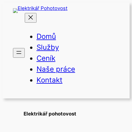
Přeskočit
na
obsah
Domů
Služby
Ceník
Naše práce
Kontakt
Elektrikář pohotovost