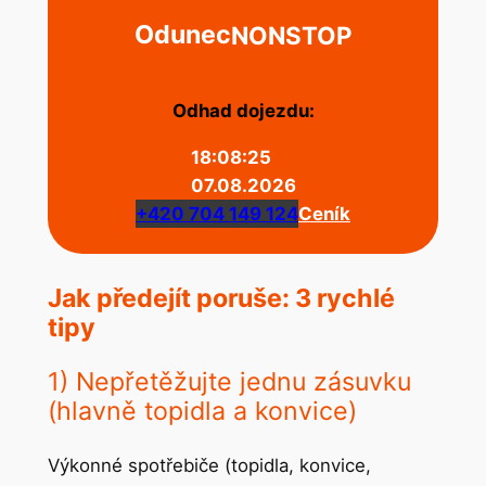
Odunec
NONSTOP
Odhad dojezdu:
18:08:25
07.08.2026
+420 704 149 124
Ceník
Jak předejít poruše: 3 rychlé
tipy
1) Nepřetěžujte jednu zásuvku
(hlavně topidla a konvice)
Výkonné spotřebiče (topidla, konvice,