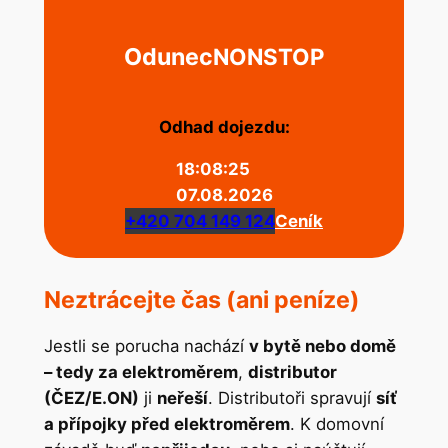
Odunec
NONSTOP
Odhad dojezdu:
18:08:25
07.08.2026
+420 704 149 124
Ceník
Neztrácejte čas (ani peníze)
Jestli se porucha nachází
v bytě nebo domě
– tedy za elektroměrem
,
distributor
(ČEZ/E.ON)
ji
neřeší
. Distributoři spravují
síť
a přípojky před elektroměrem
. K domovní