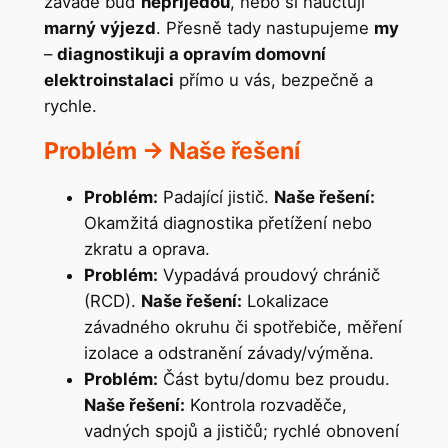
závadě buď
nepřijedou
, nebo si naúčtují
marný výjezd
. Přesně tady nastupujeme
my
–
diagnostikuji a opravím domovní
elektroinstalaci
přímo u vás, bezpečně a
rychle.
Problém -> Naše řešení
Problém:
Padající jistič.
Naše řešení:
Okamžitá diagnostika přetížení nebo
zkratu a oprava.
Problém:
Vypadává proudový chránič
(RCD).
Naše řešení:
Lokalizace
závadného okruhu či spotřebiče, měření
izolace a odstranění závady/výměna.
Problém:
Část bytu/domu bez proudu.
Naše řešení:
Kontrola rozvaděče,
vadných spojů a jističů; rychlé obnovení