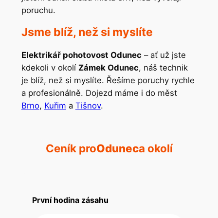
poruchu.
Jsme blíž, než si myslíte
Elektrikář pohotovost Odunec
– ať už jste
kdekoli v okolí
Zámek Odunec
, náš technik
je blíž, než si myslíte. Řešíme poruchy rychle
a profesionálně. Dojezd máme i do měst
Brno
,
Kuřim
a
Tišnov
.
Ceník pro
Odunec
a okolí
První hodina zásahu