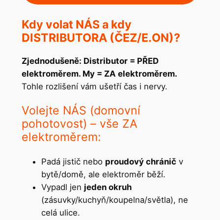
Kdy volat NÁS a kdy
DISTRIBUTORA (ČEZ/E.ON)?
Zjednodušeně: Distributor = PŘED
elektroměrem. My = ZA elektroměrem.
Tohle rozlišení vám ušetří čas i nervy.
Volejte NÁS (domovní
pohotovost) – vše ZA
elektroměrem:
Padá jistič nebo
proudový chránič
v
bytě/domě, ale elektroměr běží.
Vypadl jen
jeden okruh
(zásuvky/kuchyň/koupelna/světla), ne
celá ulice.