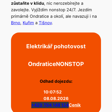
zůstaňte v klidu
, nic nerozebírejte a
zavolejte. Vyjíždím nonstop 24/7. Jezdím
primárně Ondratice a okolí, ale navazuji i na
Brno
,
Kuřim
a
Tišnov
.
Elektrikář pohotovost
Ondratice
NONSTOP
Odhad dojezdu:
10:07:52
08.08.2026
+420 704 149 124
Ceník