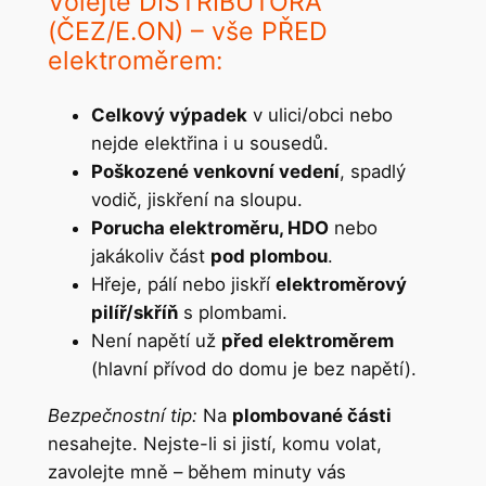
Volejte DISTRIBUTORA
(ČEZ/E.ON) – vše PŘED
elektroměrem:
Celkový výpadek
v ulici/obci nebo
nejde elektřina i u sousedů.
Poškozené venkovní vedení
, spadlý
vodič, jiskření na sloupu.
Porucha elektroměru, HDO
nebo
jakákoliv část
pod plombou
.
Hřeje, pálí nebo jiskří
elektroměrový
pilíř/skříň
s plombami.
Není napětí už
před elektroměrem
(hlavní přívod do domu je bez napětí).
Bezpečnostní tip:
Na
plombované části
nesahejte. Nejste-li si jistí, komu volat,
zavolejte mně – během minuty vás