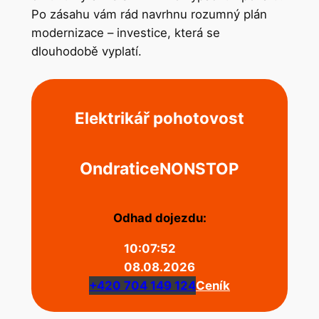
Po zásahu vám rád navrhnu rozumný plán
modernizace – investice, která se
dlouhodobě vyplatí.
Elektrikář pohotovost
Ondratice
NONSTOP
Odhad dojezdu:
10:07:52
08.08.2026
+420 704 149 124
Ceník