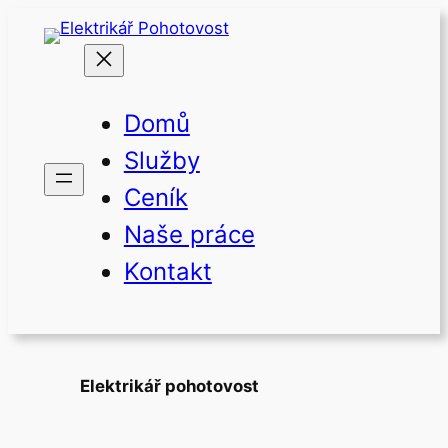
Přeskočit
na
obsah
Domů
Služby
Ceník
Naše práce
Kontakt
Elektrikář pohotovost