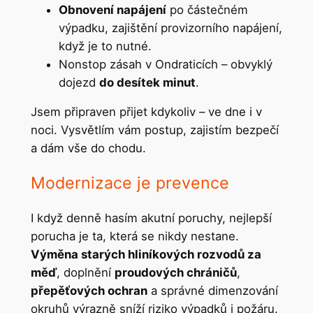
Obnovení napájení
po částečném
výpadku, zajištění provizorního napájení,
když je to nutné.
Nonstop zásah v Ondraticích – obvyklý
dojezd
do desítek minut
.
Jsem připraven přijet kdykoliv – ve dne i v
noci. Vysvětlím vám postup, zajistím bezpečí
a dám vše do chodu.
Modernizace je prevence
I když denně hasím akutní poruchy, nejlepší
porucha je ta, která se nikdy nestane.
Výměna starých hliníkových rozvodů za
měď
, doplnění
proudových chráničů
,
přepěťových ochran
a správné dimenzování
okruhů výrazně sníží riziko výpadků i požáru.