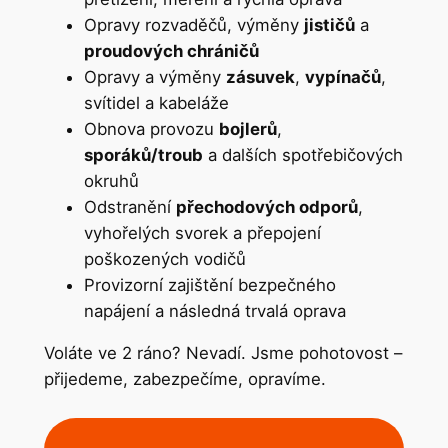
Opravy rozvaděčů, výměny
jističů
a
proudových chráničů
Opravy a výměny
zásuvek
,
vypínačů
,
svítidel a kabeláže
Obnova provozu
bojlerů
,
sporáků/troub
a dalších spotřebičových
okruhů
Odstranění
přechodových odporů
,
vyhořelých svorek a přepojení
poškozených vodičů
Provizorní zajištění bezpečného
napájení a následná trvalá oprava
Voláte ve 2 ráno? Nevadí. Jsme pohotovost –
přijedeme, zabezpečíme, opravíme.