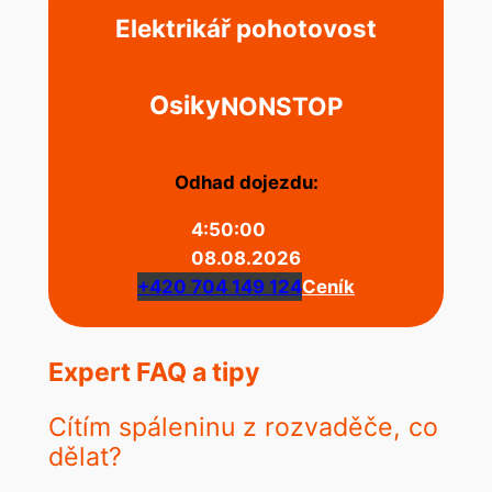
Elektrikář pohotovost
Osiky
NONSTOP
Odhad dojezdu:
4:50:00
08.08.2026
+420 704 149 124
Ceník
Expert FAQ a tipy
Cítím spáleninu z rozvaděče, co
dělat?