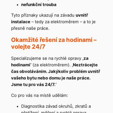
nefunkční trouba
Tyto příznaky ukazují na závadu
uvnitř
instalace
– tedy za elektroměrem – a to je
přesně naše práce.
Okamžité řešení za hodinami –
volejte 24/7
Specializujeme se na rychlé opravy
‚za
hodinami‘
(za elektroměrem).
‚Neztrácejte
čas obvoláváním. Jakýkoliv problém uvnitř
vašeho bytu nebo domu je naše práce.
Jsme tu pro vás 24/7.‘
Co pro vás na místě udělám:
Diagnostika závad okruhů, zkratů a
přetížení, měření a rychlá oprava