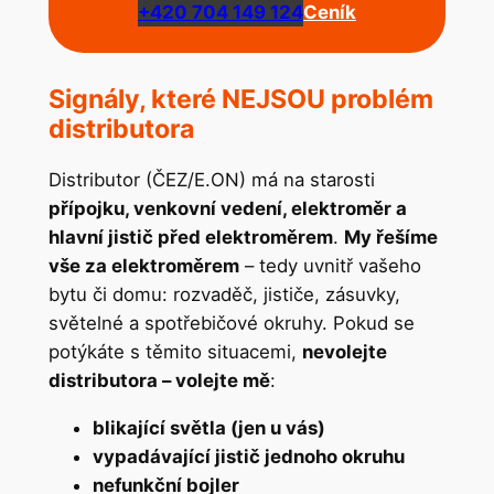
+420 704 149 124
Ceník
Signály, které NEJSOU problém
distributora
Distributor (ČEZ/E.ON) má na starosti
přípojku, venkovní vedení, elektroměr a
hlavní jistič před elektroměrem
.
My řešíme
vše za elektroměrem
– tedy uvnitř vašeho
bytu či domu: rozvaděč, jističe, zásuvky,
světelné a spotřebičové okruhy. Pokud se
potýkáte s těmito situacemi,
nevolejte
distributora – volejte mě
:
blikající světla (jen u vás)
vypadávající jistič jednoho okruhu
nefunkční bojler