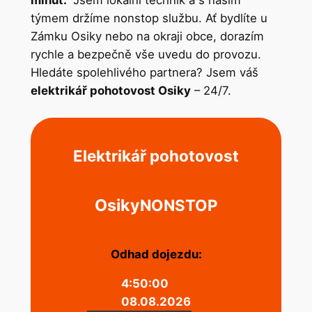
minut.‘
Jsem lokální technik a s naším
týmem držíme nonstop službu. Ať bydlíte u
Zámku Osiky nebo na okraji obce, dorazím
rychle a bezpečně vše uvedu do provozu.
Hledáte spolehlivého partnera? Jsem váš
elektrikář pohotovost Osiky
– 24/7.
Elektrikář pohotovost
Osiky
NONSTOP
Odhad dojezdu:
4:50:00
08.08.2026