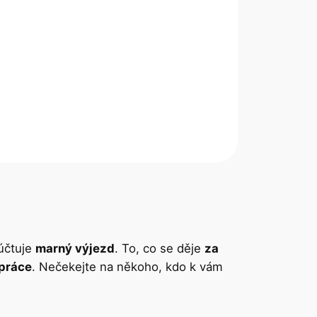
účtuje
marný výjezd
. To, co se děje
za
 práce
. Nečekejte na někoho, kdo k vám