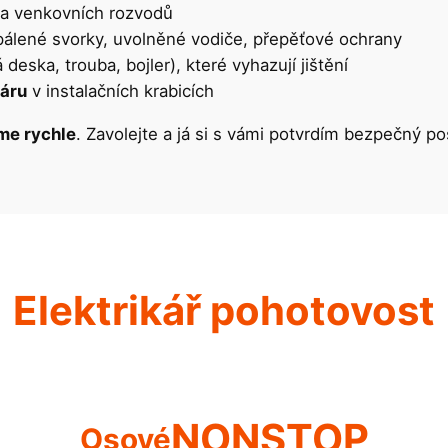
l a venkovních rozvodů
álené svorky, uvolněné vodiče, přepěťové ochrany
 deska, trouba, bojler), které vyhazují jištění
áru
v instalačních krabicích
me rychle
. Zavolejte a já si s vámi potvrdím bezpečný po
Elektrikář pohotovost
NONSTOP
Osové