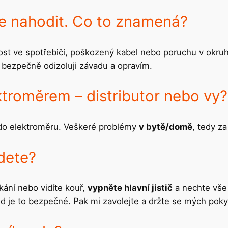
de nahodit. Co to znamená?
lhkost ve spotřebiči, poškozený kabel nebo poruchu v okr
– bezpečně odizoluji závadu a opravím.
ktroměrem – distributor nebo vy?
 do elektroměru. Veškeré problémy
v bytě/domě
, tedy z
dete?
skání nebo vidíte kouř,
vypněte hlavní jistič
a nechte vše 
d je to bezpečné. Pak mi zavolejte a držte se mých pok