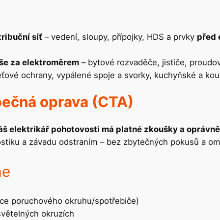
tribuční síť
– vedení, sloupy, přípojky, HDS a prvky
před 
še za elektroměrem
– bytové rozvaděče, jističe, proudo
pěťové ochrany, vypálené spoje a svorky, kuchyňské a kou
pečná oprava (CTA)
š elektrikář pohotovosti má platné zkoušky a oprávněn
nostiku a závadu odstraním – bez zbytečných pokusů a om
me
ace poruchového okruhu/spotřebiče)
větelných okruzích