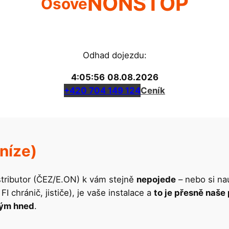
NONSTOP
Osové
Odhad dojezdu:
4:05:56
08.08.2026
+420 704 149 124
Ceník
níze)
istributor (ČEZ/E.ON) k vám stejně
nepojede
– nebo si na
I chránič, jističe), je vaše instalace a
to je přesně naše
tým hned
.