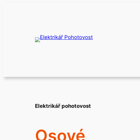
Přeskočit
na
obsah
Elektrikář pohotovost
Osové