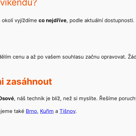
 víkendu?
 okolí vyjíždíme
co nejdříve
, podle aktuální dostupnosti.
sdělím cenu a až po vašem souhlasu začnu opravovat. Žád
ni zasáhnout
 Osové
, náš technik je blíž, než si myslíte. Řešíme poruch
ujeme také
Brno
,
Kuřim
a
Tišnov
.