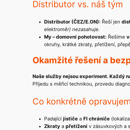
Distributor vs. náš tým
Distributor (ČEZ/E.ON):
Řeší jen
dis
elektroměr) nezasahuje.
My – domovní pohotovost:
Řešíme
v
okruhy, krátké zkraty, přetížení, pře
Okamžité řešení a bez
Naše služby nejsou experiment. Každý ná
Přijedu s měřicí technikou, provedu diag
Co konkrétně opravuje
Padající
jističe
a
FI chrániče
(lokaliz
Zkraty
a
přetížení
v zásuvkových a s