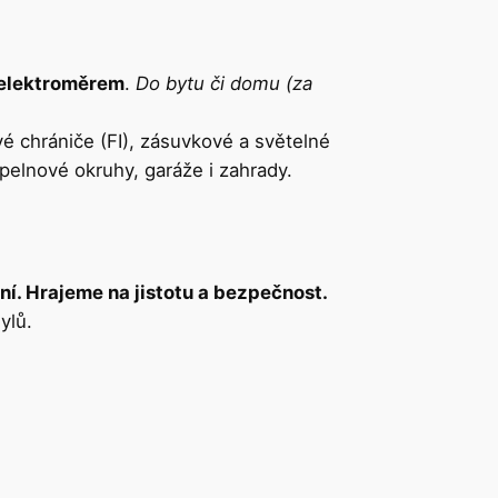
elektroměrem
.
Do bytu či domu (za
vé chrániče (FI), zásuvkové a světelné
pelnové okruhy, garáže i zahrady.
í. Hrajeme na jistotu a bezpečnost.
ylů.