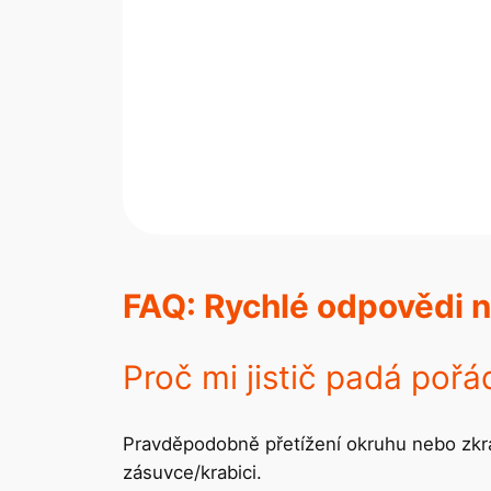
FAQ: Rychlé odpovědi n
Proč mi jistič padá pořá
Pravděpodobně přetížení okruhu nebo zkrat
zásuvce/krabici.