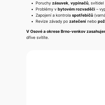
Poruchy
zásuvek
,
vypínačů
, svítide
Problémy v
bytovém rozvaděči
– vyp
Zapojení a kontrola
spotřebičů
(varná
Revize závady po
zatečení
nebo
pož
V Osové a okrese Brno-venkov zasahuje
dříve svítíte.