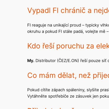
Vypadl FI chránič a nej
FI reaguje na unikající proud – typicky v
okruhu a pokud FI stále padá, volejte mě 
Kdo řeší poruchu za ele
My.
Distributor (ČEZ/E.ON) řeší pouze síť
Co mám dělat, než přije
Pokud cítíte zápach spáleniny, slyšíte pra
Vytáhněte spotřebiče ze zásuvek jen poku