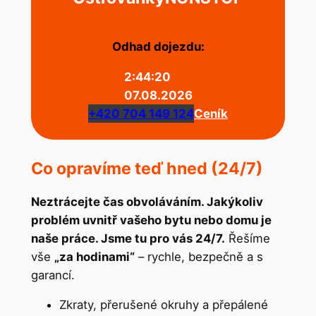
Odhad dojezdu:
2:44:20
07.08.2026
+420 704 149 124
Ceník
Co opravíme teď hned (24/7)
Neztrácejte čas obvoláváním. Jakýkoliv
problém uvnitř vašeho bytu nebo domu je
naše práce. Jsme tu pro vás 24/7.
Řešíme
vše
„za hodinami“
– rychle, bezpečně a s
garancí.
Zkraty, přerušené okruhy a přepálené