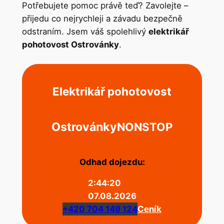
Potřebujete pomoc právě teď? Zavolejte –
přijedu co nejrychleji a závadu bezpečně
odstraním. Jsem váš spolehlivý
elektrikář
pohotovost Ostrovánky
.
Elektrikář pohotovost
Ostrovánky
NONSTOP
Odhad dojezdu:
2:44:20
07.08.2026
+420 704 149 124
Ceník