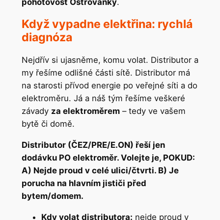
pohotovost Ostrovánky
.
Když vypadne elektřina: rychlá
diagnóza
Nejdřív si ujasněme, komu volat. Distributor a
my řešíme odlišné části sítě. Distributor má
na starosti přívod energie po veřejné síti a do
elektroměru. Já a náš tým řešíme veškeré
závady
za elektroměrem
– tedy ve vašem
bytě či domě.
Distributor (ČEZ/PRE/E.ON) řeší jen
dodávku PO elektroměr. Volejte je, POKUD:
A) Nejde proud v celé ulici/čtvrti. B) Je
porucha na hlavním jističi před
bytem/domem.
Kdy volat distributora:
nejde proud v