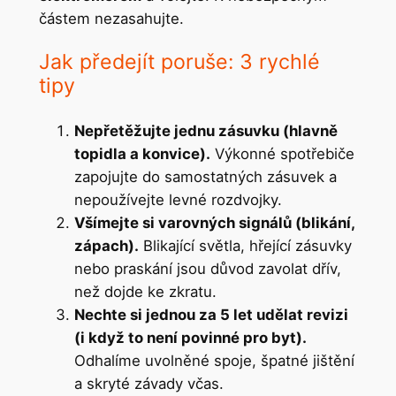
částem nezasahujte.
Jak předejít poruše: 3 rychlé
tipy
Nepřetěžujte jednu zásuvku (hlavně
topidla a konvice).
Výkonné spotřebiče
zapojujte do samostatných zásuvek a
nepoužívejte levné rozdvojky.
Všímejte si varovných signálů (blikání,
zápach).
Blikající světla, hřející zásuvky
nebo praskání jsou důvod zavolat dřív,
než dojde ke zkratu.
Nechte si jednou za 5 let udělat revizi
(i když to není povinné pro byt).
Odhalíme uvolněné spoje, špatné jištění
a skryté závady včas.