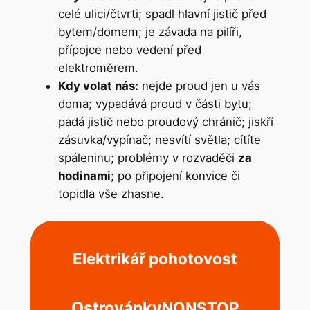
celé ulici/čtvrti; spadl hlavní jistič před
bytem/domem; je závada na pilíři,
přípojce nebo vedení před
elektroměrem.
Kdy volat nás:
nejde proud jen u vás
doma; vypadává proud v části bytu;
padá jistič nebo proudový chránič; jiskří
zásuvka/vypínač; nesvítí světla; cítíte
spáleninu; problémy v rozvaděči
za
hodinami
; po připojení konvice či
topidla vše zhasne.
Elektrikář pohotovost
Ostrovánky
NONSTOP