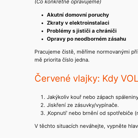
(Co konkrétně opravujeme)
Akutní domovní poruchy
Zkraty v elektroinstalaci
Problémy s jističi a chrániči
Opravy po neodborném zásahu
Pracujeme čistě, měříme normovanými přís
mě priorita číslo jedna.
Červené vlajky: Kdy V
Jakýkoliv kouř nebo zápach spáleniny
Jiskření ze zásuvky/vypínače.
‚Kopnutí‘ nebo brnění od spotřebiče (
V těchto situacích neváhejte, vypněte hlavn