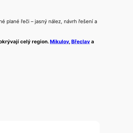
 plané řeči – jasný nález, návrh řešení a
okrývají celý region.
Mikulov
,
Břeclav
a