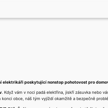
í elektrikáři poskytující nonstop pohotovost pro domov
v
. Když vám v noci padá elektřina, jiskří zásuvka nebo vá
 konci obce, náš tým vyjíždí okamžitě a bezpečně probl