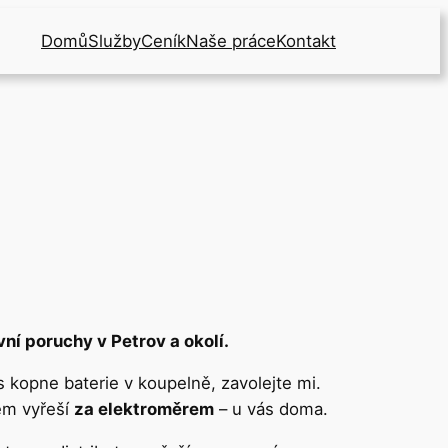
Domů
Služby
Ceník
Naše práce
Kontakt
ní poruchy v Petrov a okolí.
s kopne baterie v koupelně, zavolejte mi.
ém vyřeší
za elektroměrem
– u vás doma.