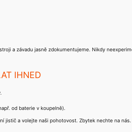
troji a závadu jasně zdokumentujeme. Nikdy neexperime
OLAT IHNED
.
např. od baterie v koupelně).
í jistič a volejte naši pohotovost. Zbytek nechte na nás.