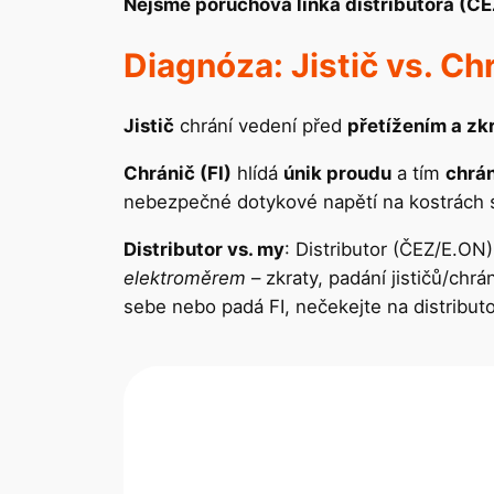
Nejsme poruchová linka distributora (ČE
Diagnóza: Jistič vs. Ch
Jistič
chrání vedení před
přetížením a zk
Chránič (FI)
hlídá
únik proudu
a tím
chrán
nebezpečné dotykové napětí na kostrách 
Distributor vs. my
: Distributor (ČEZ/E.ON)
elektroměrem
– zkraty, padání jističů/ch
sebe nebo padá FI, nečekejte na distributo