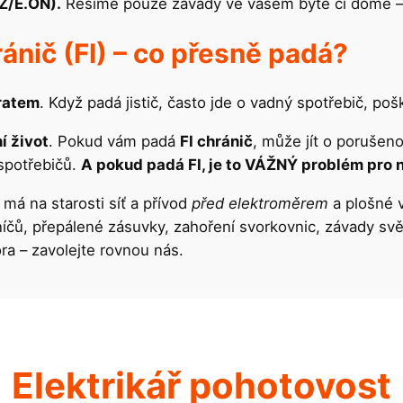
Z/E.ON).
Řešíme pouze závady ve vašem bytě či domě – to
ránič (FI) – co přesně padá?
ratem
. Když padá jistič, často jde o vadný spotřebič, po
í život
. Pokud vám padá
FI chránič
, může jít o porušeno
spotřebičů.
A pokud padá FI, je to VÁŽNÝ problém pro 
 má na starosti síť a přívod
před elektroměrem
a plošné v
ráníčů, přepálené zásuvky, zahoření svorkovnic, závady s
ra – zavolejte rovnou nás.
Elektrikář pohotovost