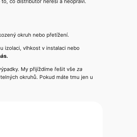
, co distributor neřeší a neopraví.
škozený okruh nebo přetížení.
u izolaci, vlhkost v instalaci nebo
nás.
ýpadky. My přijíždíme řešit vše
za
větelných okruhů. Pokud máte tmu jen u