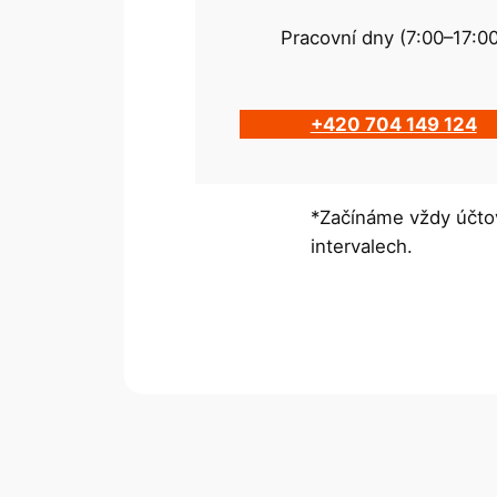
Pracovní dny (7:00–17:0
+420 704 149 124
*Začínáme vždy účtov
intervalech.