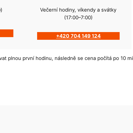
Večerní hodiny, víkendy a svátky
0)
(17:00–7:00)
+420 704 149 124
at plnou první hodinu, následně se cena počítá po 10 m