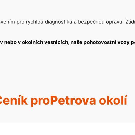
ením pro rychlou diagnostiku a bezpečnou opravu. Žádné
ov nebo v okolních vesnicích, naše pohotovostní vozy p
eník pro
Petrov
a okolí