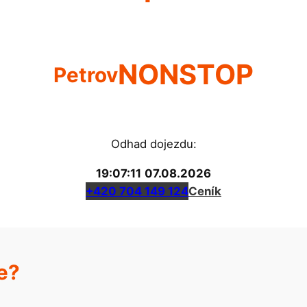
NONSTOP
Petrov
Odhad dojezdu:
19:07:12
07.08.2026
+420 704 149 124
Ceník
e?