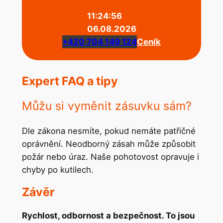
11:24:56
06.08.2026
+420 704 149 124
Ceník
Expert FAQ a tipy
Můžu si vyměnit zásuvku sám?
Dle zákona nesmíte, pokud nemáte patřičné
oprávnění. Neodborný zásah může způsobit
požár nebo úraz. Naše pohotovost opravuje i
chyby po kutilech.
Závěr
Rychlost, odbornost a bezpečnost. To jsou