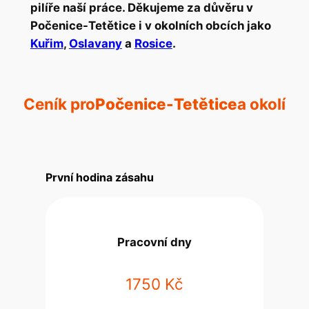
pilíře naší práce. Děkujeme za důvěru v
Počenice-Tetětice i v okolních obcích jako
Kuřim
,
Oslavany
a
Rosice
.
Ceník pro
Počenice-Tetětice
a okolí
První hodina zásahu
Pracovní dny
1750 Kč