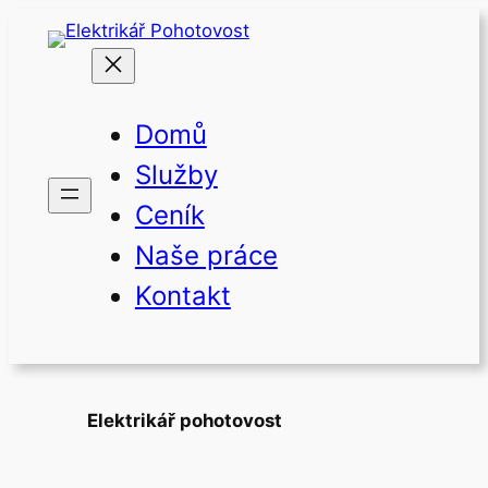
Přeskočit
na
obsah
Domů
Služby
Ceník
Naše práce
Kontakt
Elektrikář pohotovost