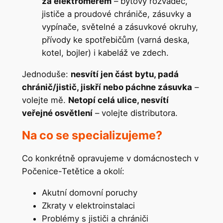
za elektroměrem
– bytový rozvaděč,
jističe a proudové chrániče, zásuvky a
vypínače, světelné a zásuvkové okruhy,
přívody ke spotřebičům (varná deska,
kotel, bojler) i kabeláž ve zdech.
Jednoduše:
nesvítí jen část bytu, padá
chránič/jistič, jiskří nebo páchne zásuvka
–
volejte mě.
Netopí celá ulice, nesvítí
veřejné osvětlení
– volejte distributora.
Na co se specializujeme?
Co konkrétně opravujeme v domácnostech v
Počenice-Tetětice a okolí:
Akutní domovní poruchy
Zkraty v elektroinstalaci
Problémy s jističi a chrániči