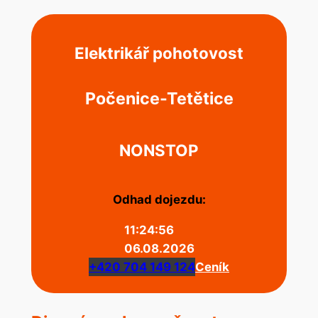
Elektrikář pohotovost
Počenice-Tetětice
NONSTOP
Odhad dojezdu:
11:24:56
06.08.2026
+420 704 149 124
Ceník