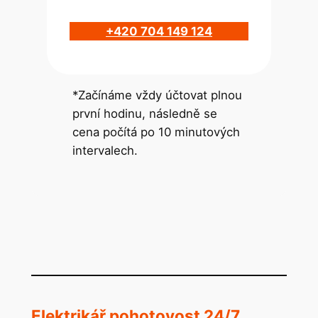
+420 704 149 124
*Začínáme vždy účtovat plnou
první hodinu, následně se
cena počítá po 10 minutových
intervalech.
Elektrikář pohotovost 24/7