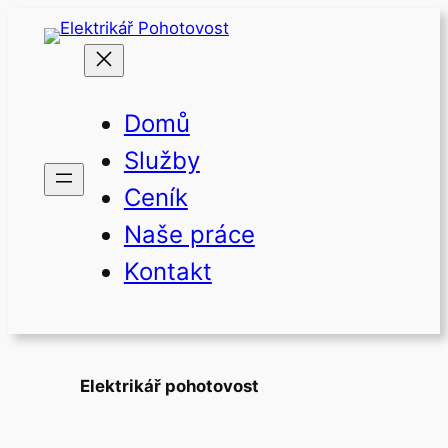
Přeskočit
na
obsah
Domů
Služby
Ceník
Naše práce
Kontakt
Elektrikář pohotovost