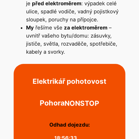
je
před elektroměrem
: výpadek celé
ulice, spadlé vodiče, vadný pojistkový
sloupek, poruchy na přípojce.
My
řešíme vše
za elektroměrem
–
uvnitř vašeho bytu/domu: zásuvky,
jističe, světla, rozvaděče, spotřebiče,
kabely a svorky.
Elektrikář pohotovost
Pohora
NONSTOP
Odhad dojezdu:
18:56:33