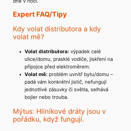
dne v noci.
Expert FAQ/Tipy
Kdy volat distributora a kdy
volat mě?
Volat distributora:
výpadek celé
ulice/domu, prasklé vodiče, jiskření na
přípojce před elektroměrem.
Volat mě:
problém uvnitř bytu/domu –
padá vám konkrétní jistič, nefungují
jednotlivé zásuvky či světla, selhává
bojler nebo trouba.
Mýtus: Hliníkové dráty jsou v
pořádku, když fungují.