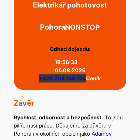
Elektrikář pohotovost
Pohora
NONSTOP
Odhad dojezdu:
18:56:33
06.08.2026
+420 704 149 124
Ceník
Závěr
Rychlost, odbornost a bezpečnost.
To jsou
pilíře naší práce. Děkujeme za důvěru v
Pohora i v okolních obcích jako
Adamov
,