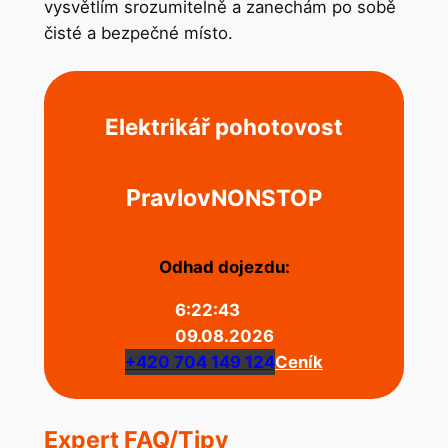
vysvětlím srozumitelně a zanechám po sobě
čisté a bezpečné místo.
Elektrikář pohotovost
Pravlov
NONSTOP
Odhad dojezdu:
6:22:43
09.08.2026
+420 704 149 124
Ceník
Expert FAQ/Tipy