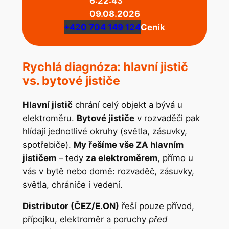
6:22:43
09.08.2026
+420 704 149 124
Ceník
Rychlá diagnóza: hlavní jistič
vs. bytové jističe
Hlavní jistič
chrání celý objekt a bývá u
elektroměru.
Bytové jističe
v rozvaděči pak
hlídají jednotlivé okruhy (světla, zásuvky,
spotřebiče).
My řešíme vše ZA hlavním
jističem
– tedy
za elektroměrem
, přímo u
vás v bytě nebo domě: rozvaděč, zásuvky,
světla, chrániče i vedení.
Distributor (ČEZ/E.ON)
řeší pouze přívod,
přípojku, elektroměr a poruchy
před