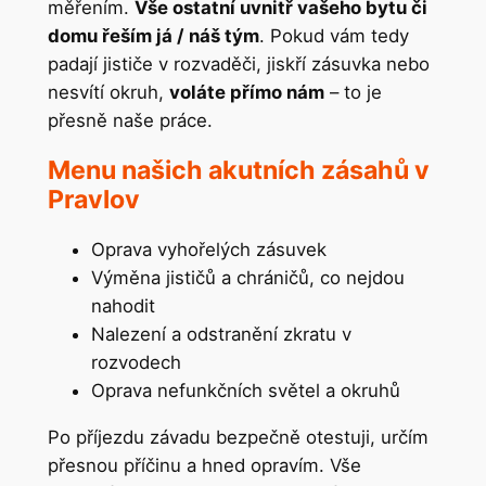
měřením.
Vše ostatní uvnitř vašeho bytu či
domu řeším já / náš tým
. Pokud vám tedy
padají jističe v rozvaděči, jiskří zásuvka nebo
nesvítí okruh,
voláte přímo nám
– to je
přesně naše práce.
Menu našich akutních zásahů v
Pravlov
Oprava vyhořelých zásuvek
Výměna jističů a chráničů, co nejdou
nahodit
Nalezení a odstranění zkratu v
rozvodech
Oprava nefunkčních světel a okruhů
Po příjezdu závadu bezpečně otestuji, určím
přesnou příčinu a hned opravím. Vše