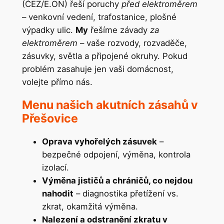
(ČEZ/E.ON) řeší poruchy
před elektroměrem
– venkovní vedení, trafostanice, plošné
výpadky ulic.
My
řešíme závady
za
elektroměrem
– vaše rozvody, rozvaděče,
zásuvky, světla a připojené okruhy. Pokud
problém zasahuje jen vaši domácnost,
volejte přímo nás.
Menu našich akutních zásahů v
Přešovice
Oprava vyhořelých zásuvek
–
bezpečné odpojení, výměna, kontrola
izolací.
Výměna jističů a chráničů, co nejdou
nahodit
– diagnostika přetížení vs.
zkrat, okamžitá výměna.
Nalezení a odstranění zkratu v