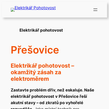
Přeskočit
na
obsah
Elektrikář pohotovost
Přešovice
Elektrikář pohotovost –
okamžitý zásah za
elektroměrem
Zastavte problém dřív, než eskaluje. Naše
elektrikář pohotovost v Přešovice řeší
akutní stavy – od zkratů po vyhořelé