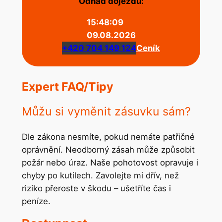
Odhad dojezdu:
15:48:09
09.08.2026
+420 704 149 124
Ceník
Expert FAQ/Tipy
Můžu si vyměnit zásuvku sám?
Dle zákona nesmíte, pokud nemáte patřičné
oprávnění. Neodborný zásah může způsobit
požár nebo úraz. Naše pohotovost opravuje i
chyby po kutilech. Zavolejte mi dřív, než
riziko přeroste v škodu – ušetříte čas i
peníze.