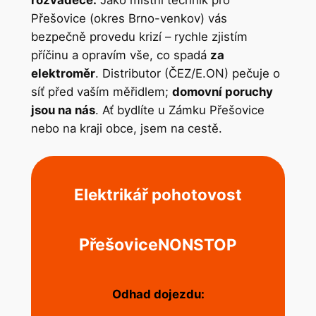
rozvaděče.
Jako místní technik pro
Přešovice (okres Brno-venkov) vás
bezpečně provedu krizí – rychle zjistím
příčinu a opravím vše, co spadá
za
elektroměr
. Distributor (ČEZ/E.ON) pečuje o
síť před vaším měřidlem;
domovní poruchy
jsou na nás
. Ať bydlíte u Zámku Přešovice
nebo na kraji obce, jsem na cestě.
Elektrikář pohotovost
Přešovice
NONSTOP
Odhad dojezdu: