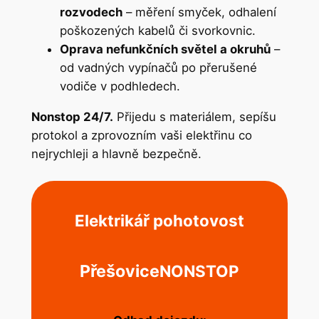
rozvodech
– měření smyček, odhalení
poškozených kabelů či svorkovnic.
Oprava nefunkčních světel a okruhů
–
od vadných vypínačů po přerušené
vodiče v podhledech.
Nonstop 24/7.
Přijedu s materiálem, sepíšu
protokol a zprovozním vaši elektřinu co
nejrychleji a hlavně bezpečně.
Elektrikář pohotovost
Přešovice
NONSTOP