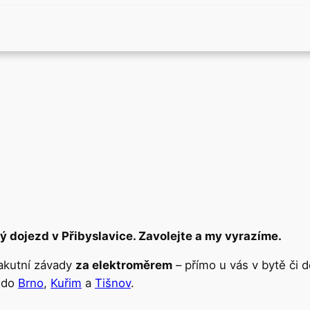
ý dojezd v Přibyslavice. Zavolejte a my vyrazíme.
 akutní závady
za elektroměrem
– přímo u vás v bytě či 
i do
Brno
,
Kuřim
a
Tišnov
.