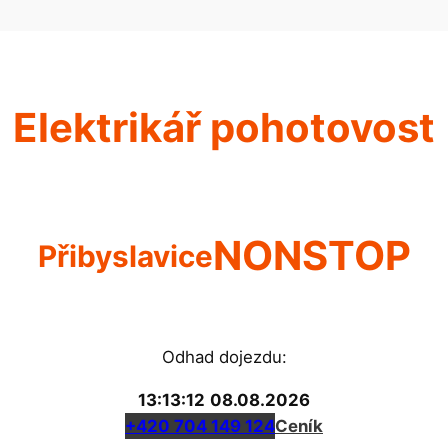
Elektrikář pohotovost
NONSTOP
Přibyslavice
Odhad dojezdu:
13:13:12
08.08.2026
+420 704 149 124
Ceník