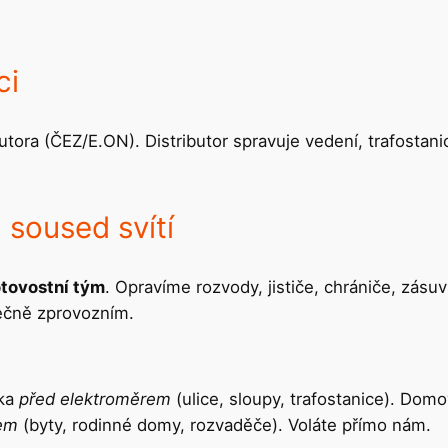
ci
utora (ČEZ/E.ON). Distributor spravuje vedení, trafostani
 soused svítí
tovostní tým
. Opravíme rozvody, jističe, chrániče, zás
pečně zprovozním.
jka
před elektroměrem
(ulice, sloupy, trafostanice). Domo
rem
(byty, rodinné domy, rozvaděče). Voláte přímo nám.