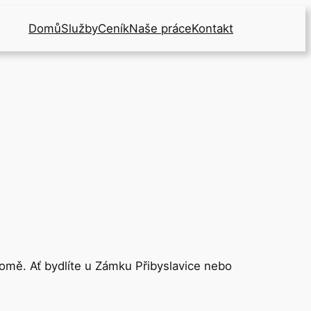
Domů
Služby
Ceník
Naše práce
Kontakt
domě. Ať bydlíte u Zámku Přibyslavice nebo