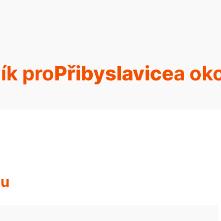
ík pro
Přibyslavice
a oko
hu