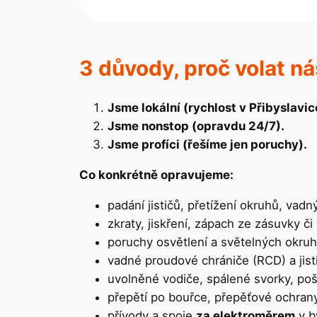
3 důvody, proč volat ná
Jsme lokální (rychlost v Přibyslavic
Jsme nonstop (opravdu 24/7).
Jsme profíci (řešíme jen poruchy).
Co konkrétně opravujeme:
padání jističů, přetížení okruhů, vadný 
zkraty, jiskření, zápach ze zásuvky či
poruchy osvětlení a světelných okru
vadné proudové chrániče (RCD) a jist
uvolněné vodiče, spálené svorky, po
přepětí po bouřce, přepěťové ochran
přívody a spoje
za elektroměrem
v b