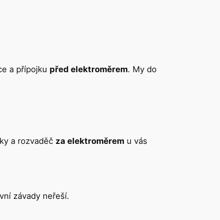
ce a přípojku
před elektroměrem
. My do
uvky a rozvaděč
za elektroměrem
u vás
vní závady neřeší.