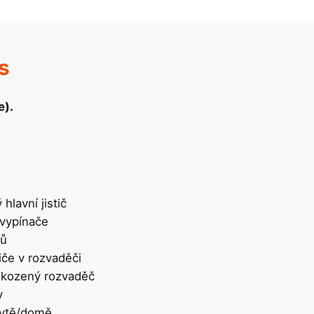
s
e).
hlavní jistič
 vypínače
hů
iče v rozvaděči
škozený rozvaděč
y
ytě/domě