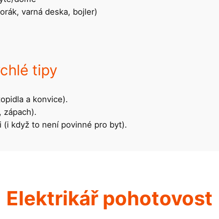
orák, varná deska, bojler)
chlé tipy
opidla a konvice).
, zápach).
i (i když to není povinné pro byt).
Elektrikář pohotovost