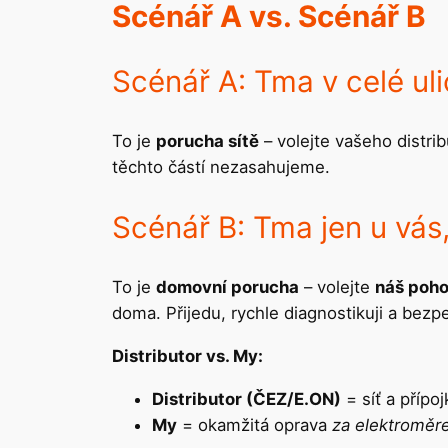
Scénář A vs. Scénář B
Scénář A: Tma v celé uli
To je
porucha sítě
– volejte vašeho distrib
těchto částí nezasahujeme.
Scénář B: Tma jen u vás,
To je
domovní porucha
– volejte
náš poho
doma. Přijedu, rychle diagnostikuji a bez
Distributor vs. My:
Distributor (ČEZ/E.ON)
= síť a přípo
My
= okamžitá oprava
za elektromě